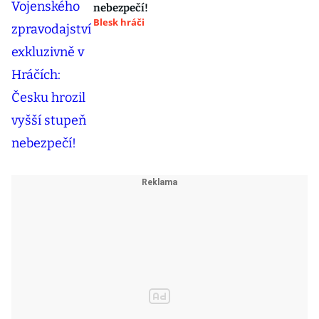
nebezpečí!
Blesk hráči