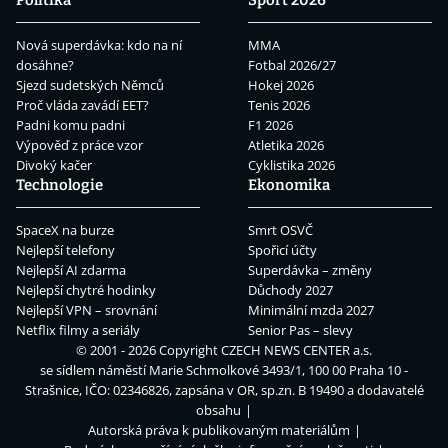
Nová superdávka: kdo na ní
MMA
dosáhne?
Fotbal 2026/27
Sjezd sudetských Němců
Hokej 2026
Proč vláda zavádí EET?
Tenis 2026
Padni komu padni
F1 2026
Výpověď z práce vzor
Atletika 2026
Divoký kačer
Cyklistika 2026
Technologie
Ekonomika
SpaceX na burze
Smrt OSVČ
Nejlepší telefony
Spořicí účty
Nejlepší AI zdarma
Superdávka – změny
Nejlepší chytré hodinky
Důchody 2027
Nejlepší VPN – srovnání
Minimální mzda 2027
Netflix filmy a seriály
Senior Pas – slevy
© 2001 - 2026 Copyright
CZECH NEWS CENTER a.s.
se sídlem náměstí Marie Schmolkové 3493/1, 100 00 Praha 10 -
Strašnice, IČO: 02346826, zapsána v OR, sp.zn. B 19490 a dodavatelé
obsahu
Autorská práva k publikovaným materiálům