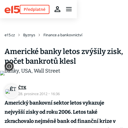
Předplatné
e15.cz
Byznys
Finance a bankovnictví
Americké banky letos zvýšily zisk,
počet bankrotů klesl
ČTK
28. prosince 2012
·
16:36
Americký bankovní sektor letos vykazuje
nejvyšší zisky od roku 2006. Letos také
zkrachovalo nejméně bank od finanční krize v