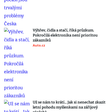
Výhřev, čidla a stačí, říká průzkum.
Pokročilá elektronika není prioritou
zákazníků
Auto.cz
Už se nám to krátí... Jak si nenechat zkazit
letní pohodu myšlenkami na zářijový