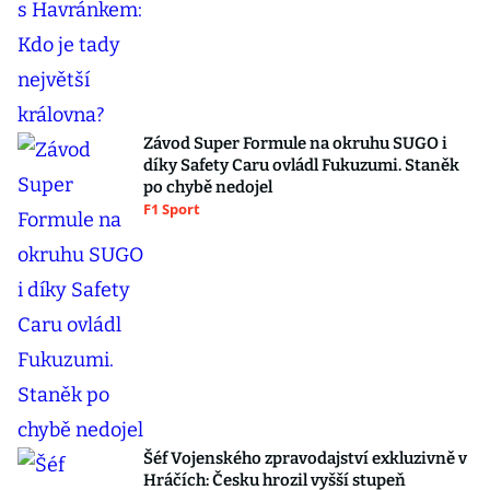
Závod Super Formule na okruhu SUGO i
díky Safety Caru ovládl Fukuzumi. Staněk
po chybě nedojel
F1 Sport
Šéf Vojenského zpravodajství exkluzivně v
Hráčích: Česku hrozil vyšší stupeň