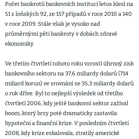
Počet bankrotů bankovních institucí letos klesl na
51 z loňských 92, ze 157 případů v roce 2010 a 140
v roce 2009. Stále však je vysoko nad
průměrnými pěti bankroty v dobách zdravé
ekonomiky.
Ve třetím čtvrtletí tohoto roku vzrostl úhrnný zisk
bankovního sektoru na 37,6 miliardy dolarů (714
miliard korun) ve srovnání se 35,3 miliardy dolarů
o rok dříve. Byl to nejlepší výsledek od třetího
čtvrtletí 2006, kdy ještě bankovní sektor zažíval
boom, který brzy poté dramaticky zastavila
hypoteční a finanční krize. V posledním čtvrtletí
2008, kdy krize eskalovala, ztratily americké