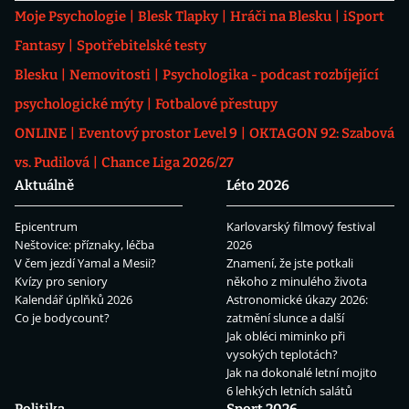
Moje Psychologie
Blesk Tlapky
Hráči na Blesku
iSport
Fantasy
Spotřebitelské testy
Blesku
Nemovitosti
Psychologika - podcast rozbíjející
psychologické mýty
Fotbalové přestupy
ONLINE
Eventový prostor Level 9
OKTAGON 92: Szabová
vs. Pudilová
Chance Liga 2026/27
Aktuálně
Léto 2026
Epicentrum
Karlovarský filmový festival
Neštovice: příznaky, léčba
2026
V čem jezdí Yamal a Mesii?
Znamení, že jste potkali
Kvízy pro seniory
někoho z minulého života
Kalendář úplňků 2026
Astronomické úkazy 2026:
Co je bodycount?
zatmění slunce a další
Jak obléci miminko při
vysokých teplotách?
Jak na dokonalé letní mojito
6 lehkých letních salátů
Politika
Sport 2026