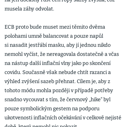
musela záhy odvolat.
ECB proto bude muset mezi těmito dvěma
polohami umně balancovat a pouze napůl
si nasadit jestřábí masku, aby jí jednou nikdo
nemohl vyčíst, že nereagovala dostatečně a včas
na nástup další inflační vlny jako po skončení
covidu. Současně však nebude chtít razanci a
výhled zvýšení sazeb přehnat. Cílem je, aby z
tohoto módu mohla později v případě potřeby
snadno vycouvat s tím, že červnový „hike“ byl
pouze symbolickým gestem na podporu
ukotvenosti inflačních očekávání v celkově nejisté
době, který nemohl nic pokazit.