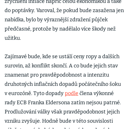
zrychlení inflace napříč celou ekonomikou a také
do poptávky. Varoval, že pokud bude zasažena jen
nabídka, bylo by výraznější zdražení půjček
předčasné, protože by nadělalo více škody než
užitku.
Zajímavé bude, kde se ustálí ceny ropy a dalších
surovin, až konflikt skončí. A co bude jejich stav
znamenat pro pravděpodobnost a intenzitu
druhotných inflačních dopadů počátečního šoku
v eurozóně. Tyto dopady
podle
člena výkonné
rady ECB Franka Eldersona zatím nejsou patrné.
Prodlužování války však pravděpodobnost jejich
vzniku zvyšuje. Hodně bude v této souvislosti