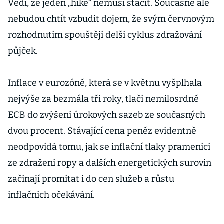
Vědí, že jeden „hike“ nemusí stačit. Současně ale
nebudou chtít vzbudit dojem, že svým červnovým
rozhodnutím spouštějí delší cyklus zdražování
půjček.
Inflace v eurozóně, která se v květnu vyšplhala
nejvýše za bezmála tři roky, tlačí nemilosrdně
ECB do zvýšení úrokových sazeb ze současných
dvou procent. Stávající cena peněz evidentně
neodpovídá tomu, jak se inflační tlaky pramenící
ze zdražení ropy a dalších energetických surovin
začínají promítat i do cen služeb a růstu
inflačních očekávání.