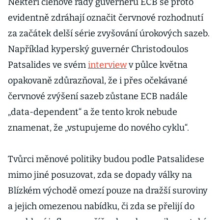
Někteří členové rady guvernérů ECB se proto
evidentně zdráhají označit červnové rozhodnutí
za začátek delší série zvyšování úrokových sazeb.
Například kyperský guvernér Christodoulos
Patsalides ve svém
interview
v půlce května
opakovaně zdůrazňoval, že i přes očekávané
červnové zvýšení sazeb zůstane ECB nadále
„data-dependent“ a že tento krok nebude
znamenat, že „vstupujeme do nového cyklu“.
Tvůrci měnové politiky budou podle Patsalidese
mimo jiné posuzovat, zda se dopady války na
Blízkém východě omezí pouze na dražší suroviny
a jejich omezenou nabídku, či zda se přelijí do