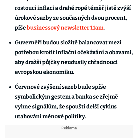
rostoucí inflaci a drahé ropě téměř jistě zvýší
úrokové sazby ze současných dvou procent,
píše
businessový newsletter 11am
.
Guvernéři budou složitě balancovat mezi
potřebou krotit inflační očekávání a obavami,
aby dražší půjčky neudusily chřadnoucí
evropskou ekonomiku.
Červnové zvýšení sazeb bude spíše
symbolickým gestem a banka se zřejmě
vyhne signálům, že spouští delší cyklus
utahování měnové politiky.