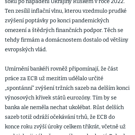
šoku po napadení Ukrajiny Ruskem v roce 2022.
Ten zesílil inflační vlnu, kterou vzedmulo prudké
zvýšení poptávky po konci pandemických
omezení a štědrých finančních podpor. Těch se
tehdy firmám a domácnostem dostalo od většiny
evropských vlád.
Umírnění bankéři rovněž připomínají, že část
práce za ECB už mezitím udělalo určité
„spontánní“ zvýšení tržních sazeb na delším konci
výnosových křivek států eurozóny. Tím by se
banka ale neměla nechat ukolébat. Růst delších
sazeb totiž odráží očekávání trhů, že ECB do
konce roku zvýší úroky celkem třikrát, včetně už