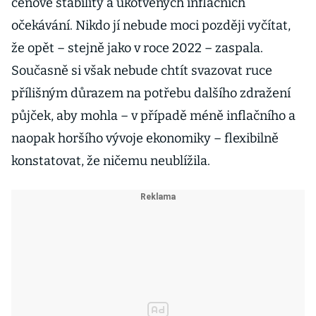
cenové stability a ukotvených inflačních
očekávání. Nikdo jí nebude moci později vyčítat,
že opět – stejně jako v roce 2022 – zaspala.
Současně si však nebude chtít svazovat ruce
přílišným důrazem na potřebu dalšího zdražení
půjček, aby mohla – v případě méně inflačního a
naopak horšího vývoje ekonomiky – flexibilně
konstatovat, že ničemu neublížila.