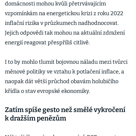
domácnosti mohou kvůli přetrvávajícím
vzpomínkám na energetickou krizi z roku 2022
inflační rizika v průzkumech nadhodnocovat.
Jejich odpovědi tak mohou na aktuální zdražení
energií reagovat přespříliš citlivě.
I to by mohlo tlumit bojovnou náladu mezi tvůrci
měnové politiky ve vztahu k potlačení inflace, a
naopak dát větší průchod obavám holubičího
křídla o stav evropské ekonomiky.
Zatím spíše gesto než smělé vykročení
k dražším penězům