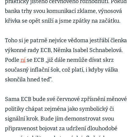
prakticky jistého červnového rozhodnutí. Pokud
banka trhy svou komunikací zklame, výnosová
křivka se opět sníží a jsme zpátky na začátku.
Toho si je patrně nejvíce vědoma jestřábí členka
výkonné rady ECB, Němka Isabel Schnabelová.
Podle
ní
se ECB „již dále nemůže dívat skrz
současný inflační šok, což platí, i kdyby válka
skončila hned teď“.
Sama ECB bude své červnové zpřísnění měnové
politiky chápat zejména jako symbolický či
signální krok. Bude jím demonstrovat svou
připravenost bojovat za udržení dlouhodobé