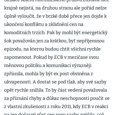
krajně nejistá, na druhou stranu ale pořád nelze
úplně vyloučit, že v brzké době přece jen dojde k
ukončení konfliktu a zklidnění cen na
komoditních trzích. Pak by mohl být energetický
šok považován jen za krátkou, byť nepříjemnou
epizodu, na kterou budou chtít všichni rychle
zapomenout. Pokud by ECB v mezičase svou
měnovou politiku a komunikaci výrazněji
zpřísnila, mohla by být ex post obviněna z
ukvapenosti. A dostat se pod tlak, aby své sazby
opět rychle snížila. To by část vedení považovala
za přiznání chyby a důkaz neschopnosti poučit se
z vlastní zkušenosti z roku 2011, kdy ECB v reakci
na jen dočasný růst cen ropy sazby zvýšila, což