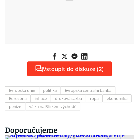
Vstoupit do diskuze (2)
Evropská unie
politika
Evropská centrální banka
Eurozóna
inflace
úroková sazba
ropa
ekonomika
peníze
válka na Blízkém východě
Doporučujeme