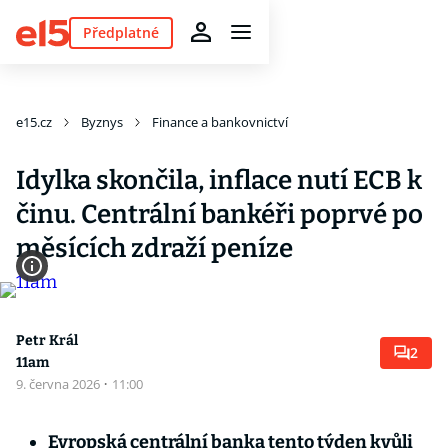
Předplatné
e15.cz
Byznys
Finance a bankovnictví
Idylka skončila, inflace nutí ECB k
činu. Centrální bankéři poprvé po
měsících zdraží peníze
Petr Král
2
11am
9. června 2026
·
11:00
Evropská centrální banka tento týden kvůli