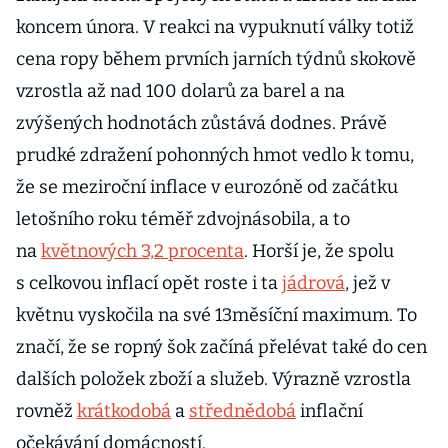
koncem února. V reakci na vypuknutí války totiž
cena ropy během prvních jarních týdnů skokově
vzrostla až nad 100 dolarů za barel a na
zvýšených hodnotách zůstává dodnes. Právě
prudké zdražení pohonných hmot vedlo k tomu,
že se meziroční inflace v eurozóně od začátku
letošního roku téměř zdvojnásobila, a to
na
květnových 3,2 procenta
. Horší je, že spolu
s celkovou inflací opět roste i ta
jádrová
, jež v
květnu vyskočila na své 13měsíční maximum. To
značí, že se ropný šok začíná přelévat také do cen
dalších položek zboží a služeb. Výrazně vzrostla
rovněž
krátkodobá
a
střednědobá
inflační
očekávání domácností.