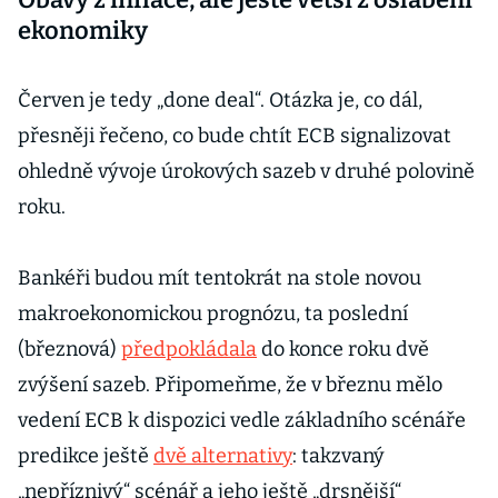
ekonomiky
Červen je tedy „done deal“. Otázka je, co dál,
přesněji řečeno, co bude chtít ECB signalizovat
ohledně vývoje úrokových sazeb v druhé polovině
roku.
Bankéři budou mít tentokrát na stole novou
makroekonomickou prognózu, ta poslední
(březnová)
předpokládala
do konce roku dvě
zvýšení sazeb. Připomeňme, že v březnu mělo
vedení ECB k dispozici vedle základního scénáře
predikce ještě
dvě alternativy
: takzvaný
„nepříznivý“ scénář a jeho ještě „drsnější“