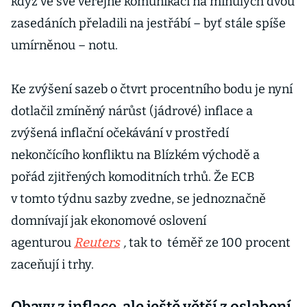
když ve své veřejné komunikaci na minulých dvou
zasedáních přeladili na jestřábí – byť stále spíše
umírněnou – notu.
Ke zvýšení sazeb o čtvrt procentního bodu je nyní
dotlačil zmíněný nárůst (jádrové) inflace a
zvýšená inflační očekávání v prostředí
nekončícího konfliktu na Blízkém východě a
pořád zjitřených komoditních trhů. Že ECB
v tomto týdnu sazby zvedne, se jednoznačně
domnívají jak ekonomové oslovení
agenturou
Reuters
,
tak to
téměř ze 100 procent
zaceňují i trhy.
Obavy z inflace, ale ještě větší z oslabení