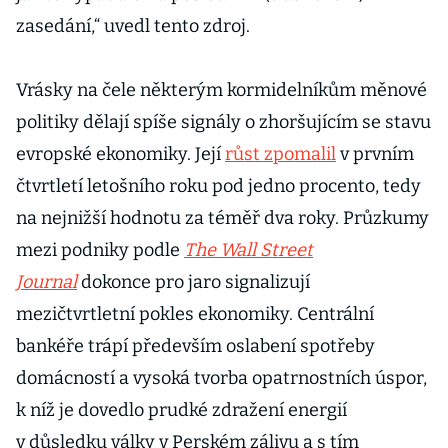
zasedání,“ uvedl tento zdroj.
Vrásky na čele některým kormidelníkům měnové
politiky dělají spíše signály o zhoršujícím se stavu
evropské ekonomiky. Její
růst zpomalil
v prvním
čtvrtletí letošního roku pod jedno procento, tedy
na nejnižší hodnotu za téměř dva roky. Průzkumy
mezi podniky podle
The Wall Street
Journal
dokonce pro jaro signalizují
mezičtvrtletní pokles ekonomiky. Centrální
bankéře trápí především oslabení spotřeby
domácností a vysoká tvorba opatrnostních úspor,
k níž je dovedlo prudké zdražení energií
v důsledku války v Perském zálivu a s tím