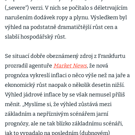
(„severe“) verzi. V nich se počítalo s déletrvajícím
narušením dodávek ropy a plynu. Výsledkem byl
výhled na podstatně dramatičtější růst cen a
slabší hospodářský růst.
Se situací dobře obeznámený zdroj z Frankfurtu
prozradil agentuře
Market News
, že nová
prognóza vykreslí inflaci o něco výše než na jaře a
ekonomický růst naopak o několik desetin nižší.
Výhled jádrové inflace by se však nemusel příliš
měnit. „Myslíme si, že výhled zůstává mezi
základním a nepříznivým scénářem jarní
prognózy, ale ne tak blízko základnímu scénáři,
jak to vypadalo na posledním (dubnovém)