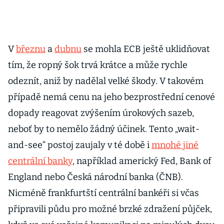
V
březnu
a
dubnu
se mohla ECB ještě uklidňovat
tím, že ropný šok trvá krátce a může rychle
odeznít, aniž by nadělal velké škody. V takovém
případě nemá cenu na jeho bezprostřední cenové
dopady reagovat zvýšením úrokových sazeb,
neboť by to nemělo žádný účinek. Tento „wait-
and-see“ postoj zaujaly v té době i
mnohé jiné
centrální banky
, například americký Fed, Bank of
England nebo Česká národní banka (ČNB).
Nicméně frankfurtští centrální bankéři si včas
připravili půdu pro možné brzké zdražení půjček,