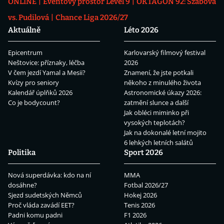
ONLINE
Eventový prostor Level 9
OKTAGON 92: Szabová
vs. Pudilová
Chance Liga 2026/27
Aktuálně
Léto 2026
Epicentrum
Karlovarský filmový festival
Neštovice: příznaky, léčba
2026
V čem jezdí Yamal a Mesii?
Znamení, že jste potkali
Kvízy pro seniory
někoho z minulého života
Kalendář úplňků 2026
Astronomické úkazy 2026:
Co je bodycount?
zatmění slunce a další
Jak obléci miminko při
vysokých teplotách?
Jak na dokonalé letní mojito
6 lehkých letních salátů
Politika
Sport 2026
Nová superdávka: kdo na ní
MMA
dosáhne?
Fotbal 2026/27
Sjezd sudetských Němců
Hokej 2026
Proč vláda zavádí EET?
Tenis 2026
Padni komu padni
F1 2026