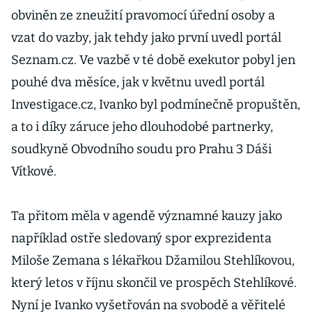
obviněn ze zneužití pravomocí úřední osoby a
vzat do vazby, jak tehdy jako první uvedl portál
Seznam.cz. Ve vazbě v té době exekutor pobyl jen
pouhé dva měsíce, jak v květnu uvedl portál
Investigace.cz, Ivanko byl podmínečně propuštěn,
a to i díky záruce jeho dlouhodobé partnerky,
soudkyně Obvodního soudu pro Prahu 3 Dáši
Vítkové.
Ta přitom měla v agendě významné kauzy jako
například ostře sledovaný spor exprezidenta
Miloše Zemana s lékařkou Džamilou Stehlíkovou,
který letos v říjnu skončil ve prospěch Stehlíkové.
Nyní je Ivanko vyšetřován na svobodě a věřitelé