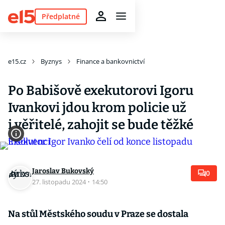
Předplatné
e15.cz
Byznys
Finance a bankovnictví
Po Babišově exekutorovi Igoru
Ivankovi jdou krom policie už
i věřitelé, zahojit se bude těžké
Jaroslav Bukovský
0
27. listopadu 2024
·
14:50
Na stůl Městského soudu v Praze se dostala