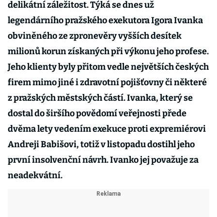
delikátní záležitost. Týká se dnes už
legendárního pražského exekutora Igora Ivanka
obviněného ze zpronevěry vyšších desítek
milionů korun získaných při výkonu jeho profese.
Jeho klienty byly přitom vedle největších českých
firem mimo jiné i zdravotní pojišťovny či některé
z pražských městských částí. Ivanka, který se
dostal do širšího povědomí veřejnosti přede
dvěma lety vedením exekuce proti expremiérovi
Andreji Babišovi, totiž v listopadu dostihl jeho
první insolvenční návrh. Ivanko jej považuje za
neadekvátní.