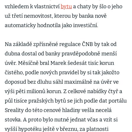
vzhledem k vlastnictví
bytu
a chaty by šlo o jeho
už třetí nemovitost, kterou by banka nově
automaticky hodnotila jako investiční.
Na základě zpřísněné regulace ČNB by tak od
dubna dostal od banky pravděpodobně menší
úvěr. Měsíčně bral Marek šedesát tisíc korun
čistého, podle nových pravidel by si tak jakožto
doposud bez dluhu sáhl maximálně na úvěr ve
výši pěti milionů korun. Z celkové nabídky čtyř a
půl tisíce pražských bytů se jich podle dat portálu
Sreality do této cenové hladiny vešla necelá
stovka. A proto bylo nutné jednat včas a vzít si
vyšší hypotéku ještě v březnu, za platnosti