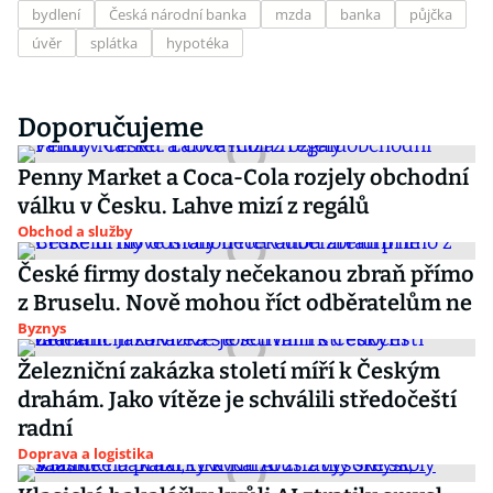
bydlení
Česká národní banka
mzda
banka
půjčka
úvěr
splátka
hypotéka
Doporučujeme
Penny Market a Coca-Cola rozjely obchodní
válku v Česku. Lahve mizí z regálů
Obchod a služby
České firmy dostaly nečekanou zbraň přímo
z Bruselu. Nově mohou říct odběratelům ne
Byznys
Železniční zakázka století míří k Českým
drahám. Jako vítěze je schválili středočeští
radní
Doprava a logistika