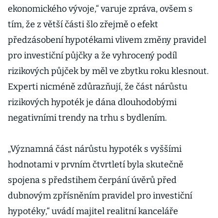
ekonomického vývoje,“ varuje zpráva, ovšem s
tím, že z větší části šlo zřejmě o efekt
předzásobení hypotékami vlivem změny pravidel
pro investiční půjčky a že vyhrocený podíl
rizikových půjček by měl ve zbytku roku klesnout.
Experti nicméně zdůrazňují, že část nárůstu
rizikových hypoték je dána dlouhodobými
negativními trendy na trhu s bydlením.
„Významná část nárůstu hypoték s vyššími
hodnotami v prvním čtvrtletí byla skutečně
spojena s předstihem čerpání úvěrů před
dubnovým zpřísněním pravidel pro investiční
hypotéky,“ uvádí majitel realitní kanceláře