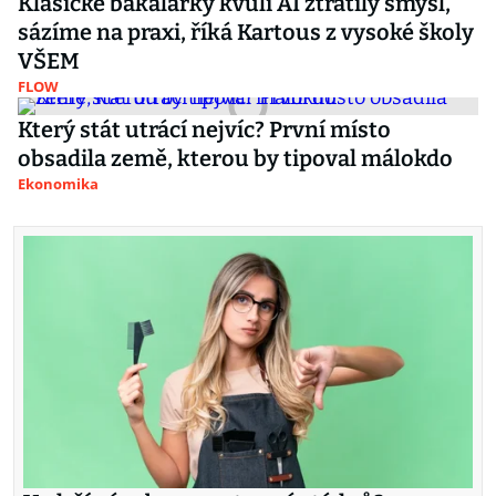
Klasické bakalářky kvůli AI ztratily smysl,
sázíme na praxi, říká Kartous z vysoké školy
VŠEM
FLOW
Který stát utrácí nejvíc? První místo
obsadila země, kterou by tipoval málokdo
Ekonomika