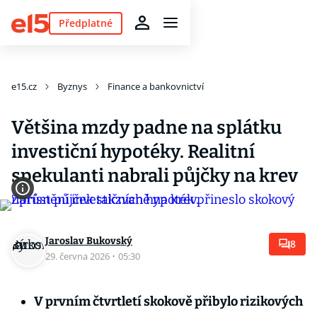
Předplatné
e15.cz
Byznys
Finance a bankovnictví
Většina mzdy padne na splátku
investiční hypotéky. Realitní
spekulanti nabrali půjčky na krev
Jaroslav Bukovský
8
29. června 2026
·
05:30
V prvním čtvrtletí skokově přibylo rizikových