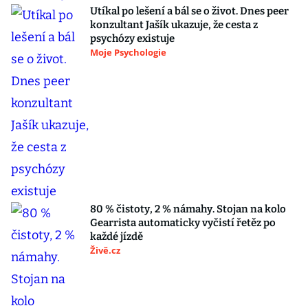
Utíkal po lešení a bál se o život. Dnes peer
konzultant Jašík ukazuje, že cesta z
psychózy existuje
Moje Psychologie
80 % čistoty, 2 % námahy. Stojan na kolo
Gearrista automaticky vyčistí řetěz po
každé jízdě
Živě.cz