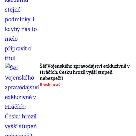
Šéf Vojenského zpravodajství exkluzivně v
Hráčích: Česku hrozil vyšší stupeň
nebezpečí!
Blesk hráči