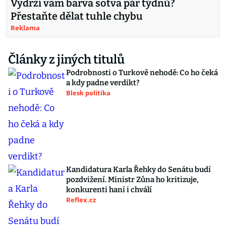
Vydrží vám barva sotva pár týdnů?
Přestaňte dělat tuhle chybu
Reklama
Články z jiných titulů
Podrobnosti o Turkově nehodě: Co ho čeká
a kdy padne verdikt?
Blesk politika
Kandidatura Karla Řehky do Senátu budí
pozdvižení. Ministr Zůna ho kritizuje,
konkurenti haní i chválí
Reflex.cz