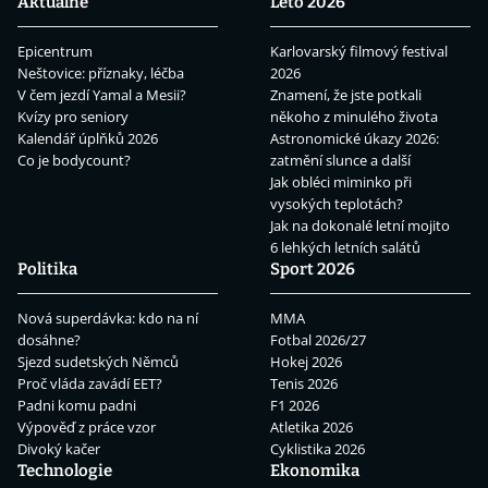
Aktuálně
Léto 2026
Epicentrum
Karlovarský filmový festival
Neštovice: příznaky, léčba
2026
V čem jezdí Yamal a Mesii?
Znamení, že jste potkali
Kvízy pro seniory
někoho z minulého života
Kalendář úplňků 2026
Astronomické úkazy 2026:
Co je bodycount?
zatmění slunce a další
Jak obléci miminko při
vysokých teplotách?
Jak na dokonalé letní mojito
6 lehkých letních salátů
Politika
Sport 2026
Nová superdávka: kdo na ní
MMA
dosáhne?
Fotbal 2026/27
Sjezd sudetských Němců
Hokej 2026
Proč vláda zavádí EET?
Tenis 2026
Padni komu padni
F1 2026
Výpověď z práce vzor
Atletika 2026
Divoký kačer
Cyklistika 2026
Technologie
Ekonomika