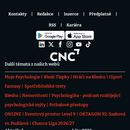
Kontakty
Redakce
Inzerce
Předplatné
RSS
Kariéra
Další témata z našich webů
Moje Psychologie
Blesk Tlapky
Hráči na Blesku
iSport
Fantasy
Spotřebitelské testy
Blesku
Nemovitosti
Psychologika - podcast rozbíjející
psychologické mýty
Fotbalové přestupy
ONLINE
Eventový prostor Level 9
OKTAGON 92: Szabová
vs. Pudilová
Chance Liga 2026/27