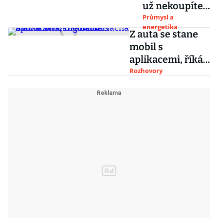
už nekoupíte.
až jako
Tata končí s
Průmysl a
monstrum
energetika
výrobou
Ferat
Z auta se stane
modelu Nano,
mobil s
neměl airbagy
aplikacemi, říká
ani radio
šéfka Škoda Auto
Rozhovory
DigiLabu Plachá