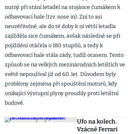
nutný při stání letadel na stojánce čumákem k
odbavovací hale (tzv. nose in). Zní to asi
neuvěřitelně, ale do té doby k ní větší letadla
zajížděla sice čumákem, avšak následně se při
pojíždění otáčela o 180 stupňů, a tedy k
odbavovací hale stála zády, tudíž ocasem. Tento
způsob se na velkých mezinárodních letištích ve
světě nepoužíval již od 60. let. Důvodem byly
problémy zejména při spouštění motorů, kdy
unikající výstupní plyny proudily proti letištní
budově.
Ufo na kolech.
Vzácné Ferrari