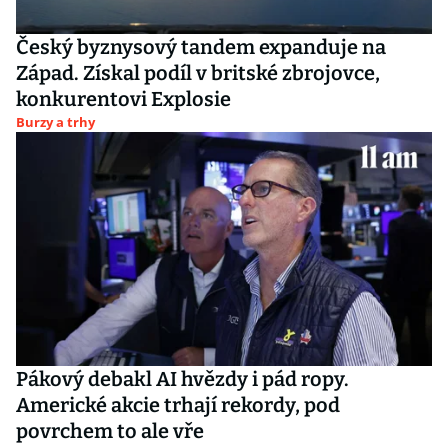
Český byznysový tandem expanduje na
Západ. Získal podíl v britské zbrojovce,
konkurentovi Explosie
Burzy a trhy
Pákový debakl AI hvězdy i pád ropy.
Americké akcie trhají rekordy, pod
povrchem to ale vře