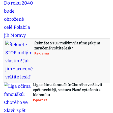
Řekněte STOP mdlým vlasům! Jak jim
zaručeně vrátíte lesk?
Reklama
Liga očima fanoušků: Chorého ve Slavii
zpět nechtějí, sestava Plzně vytažená z
klobouku
iSport.cz