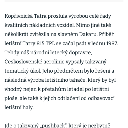
Kopřivnická Tatra proslula výrobou celé řady
kvalitních nákladních vozidel. Mimo jiné také
několikrát zvítězila na slavném Dakaru. Příběh
letištní Tatry 815 TPL se začal psát v lednu 1987.
Tehdy náš národní letecký dopravce,
Československé aerolinie vypsaly takzvaný
tematický úkol. Jeho předmětem bylo řešení a
následná výroba letištního tahače, který by byl
vhodný nejen k přetahům letadel po letištní
ploše, ale také k jejich odtlačení od odbavovací
letištní haly.
Jde o takzvaný „pushback“, který je nezbytně