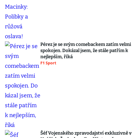
Pérez je se svým comebackem zatím velmi
spokojen. Dokázal jsem, že stále patřím k
nejlepším, říká
F1 Sport
Šéf Vojenského zpravodajství exkluzivně v