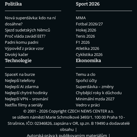
Politika
Sport 2026
Nová superdávka: kdo na ní
MMA
dosáhne?
Fotbal 2026/27
Sjezd sudetských Němců
Hokej 2026
Proč vláda zavádí EET?
Tenis 2026
Padni komu padni
F1 2026
Výpověď z práce vzor
Atletika 2026
Divoký kačer
Cyklistika 2026
Technologie
Ekonomika
SpaceX na burze
Temu a clo
Nejlepší telefony
Spořicí účty
Nejlepší AI zdarma
Superdávka – změny
Nejlepší chytré hodinky
Chybějící roky k důchodu
Nejlepší VPN – srovnání
Minimální mzda 2027
Netflix filmy a seriály
Vedro v práci
© 2001 - 2026 Copyright
CZECH NEWS CENTER a.s.
se sídlem náměstí Marie Schmolkové 3493/1, 100 00 Praha 10 -
Strašnice, IČO: 02346826, zapsána v OR, sp.zn. B 19490 a dodavatelé
obsahu
Autorská práva k publikovaným materiálům