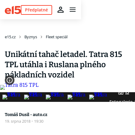
Předplatné
e15.cz
Byznys
Fleet speciál
Unikátní tahač letadel. Tatra 815
TPL utáhla i Ruslana plného
nákladních vozidel
12
Fotogalerie
Tomáš Dusil - auto.cz
19. srpna 2018
·
19:30