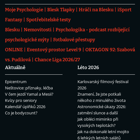
Moje Psychologie
Blesk Tlapky
Hráči na Blesku
iSport
Fantasy
Spotřebitelské testy
Blesku
Nemovitosti
Psychologika - podcast rozbíjející
psychologické mýty
Fotbalové přestupy
ONLINE
Eventový prostor Level 9
OKTAGON 92: Szabová
vs. Pudilová
Chance Liga 2026/27
Aktuálně
Léto 2026
Epicentrum
Karlovarský filmový festival
Neštovice: příznaky, léčba
2026
V čem jezdí Yamal a Mesii?
Znamení, že jste potkali
Kvízy pro seniory
někoho z minulého života
Kalendář úplňků 2026
Astronomické úkazy 2026:
Co je bodycount?
zatmění slunce a další
Jak obléci miminko při
vysokých teplotách?
Jak na dokonalé letní mojito
6 lehkých letních salátů