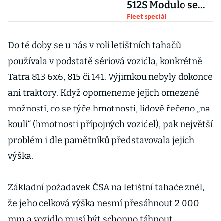
512S Modulo se
prohání na
Fleet speciál
veřejnosti
Do té doby se u nás v roli letištních tahačů
používala v podstatě sériová vozidla, konkrétně
Tatra 813 6x6, 815 či 141. Výjimkou nebyly dokonce
ani traktory. Když opomeneme jejich omezené
možnosti, co se týče hmotnosti, lidově řečeno „na
kouli“ (hmotnosti přípojných vozidel), pak největší
problém i dle pamětníků představovala jejich
výška.
Základní požadavek ČSA na letištní tahače zněl,
že jeho celková výška nesmí přesáhnout 2 000
mm a vozidlo musí být schopno táhnout,