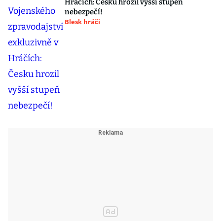
Hráčích: Česku hrozil vyšší stupeň
nebezpečí!
Blesk hráči