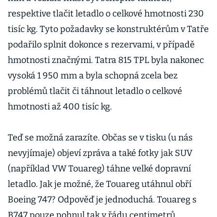
respektive tlačit letadlo o celkové hmotnosti 230
tisíc kg. Tyto požadavky se konstruktérům v Tatře
podařilo splnit dokonce s rezervami, v případě
hmotnosti značnými. Tatra 815 TPL byla nakonec
vysoká 1 950 mm a byla schopná zcela bez
problémů tlačit či táhnout letadlo o celkové
hmotnosti až 400 tisíc kg.
Teď se možná zarazíte. Občas se v tisku (u nás
nevyjímaje) objeví zpráva a také fotky jak SUV
(například VW Touareg) táhne velké dopravní
letadlo. Jak je možné, že Touareg utáhnul obří
Boeing 747? Odpověď je jednoduchá. Touareg s
B747 pouze pohnul tak v řádu centimetrů,