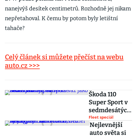
nanejvýš desítek centimetrů. Rozhodně jej nikam
nepřetahoval. K čemu by potom byly letištní
tahače?
Celý článek si můžete přečíst na webu
auto.cz >>>
Škoda 110
Super Sport v
sedmdesátých
letech
Fleet speciál
Nejlevnější
nezaujala.
auto světa si
Proslavila se