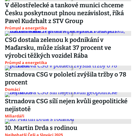
V dělostřelecké a tankové munici chceme
Česku poskytnout plnou nezávislost, říká
Pavel Kudrhalt z STV Group
Průmysl a energetika
CSG dostala zelenou k podnikání v
Maďarsku, může získat 37 procent ve
výrobci těžkých vozidel Rába
Průmysl a energetika
Strnadova CSG v pololetí zvýšila tržby o 78
procent
Domácí
Strnadova CSG sílí nejen kvůli geopolitické
nejistotě
Miliardáři
10. Martin Drda s rodinou
Nejbohatší Češi a Slováci 2025