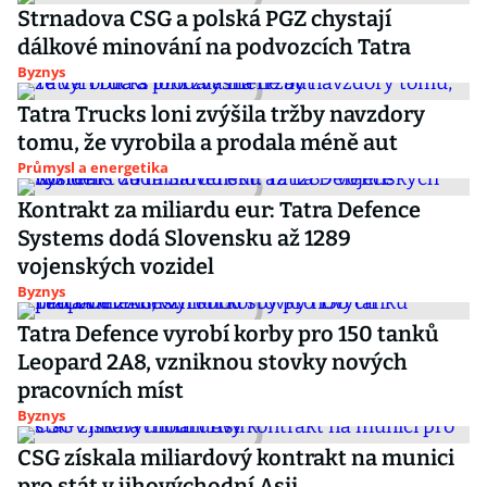
Strnadova CSG a polská PGZ chystají
dálkové minování na podvozcích Tatra
Byznys
Tatra Trucks loni zvýšila tržby navzdory
tomu, že vyrobila a prodala méně aut
Průmysl a energetika
Kontrakt za miliardu eur: Tatra Defence
Systems dodá Slovensku až 1289
vojenských vozidel
Byznys
Tatra Defence vyrobí korby pro 150 tanků
Leopard 2A8, vzniknou stovky nových
pracovních míst
Byznys
CSG získala miliardový kontrakt na munici
pro stát v jihovýchodní Asii