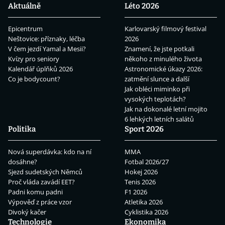
Aktuálně
Léto 2026
Epicentrum
Karlovarský filmový festival
Neštovice: příznaky, léčba
2026
V čem jezdí Yamal a Mesii?
Znamení, že jste potkali
Kvízy pro seniory
někoho z minulého života
Kalendář úplňků 2026
Astronomické úkazy 2026:
Co je bodycount?
zatmění slunce a další
Jak obléci miminko při
vysokých teplotách?
Jak na dokonalé letní mojito
6 lehkých letních salátů
Politika
Sport 2026
Nová superdávka: kdo na ní
MMA
dosáhne?
Fotbal 2026/27
Sjezd sudetských Němců
Hokej 2026
Proč vláda zavádí EET?
Tenis 2026
Padni komu padni
F1 2026
Výpověď z práce vzor
Atletika 2026
Divoký kačer
Cyklistika 2026
Technologie
Ekonomika