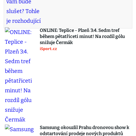
ONLINE: Teplice - Plzeň 3:4. Sedm tref
během pětatřiceti minut! Na rozdíl gólu
snižuje Čermák
iSport.cz
Samsung okouzlil Prahu dronovou show k
odstartování prodeje nových produktů