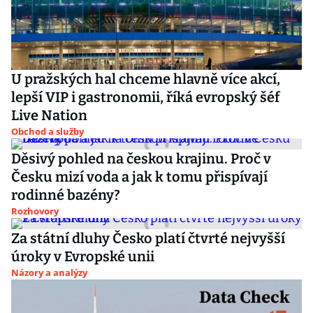
U pražských hal chceme hlavně více akcí,
lepší VIP i gastronomii, říká evropský šéf
Live Nation
Obchod a služby
Děsivý pohled na českou krajinu. Proč v
Česku mizí voda a jak k tomu přispívají
rodinné bazény?
Rozhovory
Za státní dluhy Česko platí čtvrté nejvyšší
úroky v Evropské unii
Názory a analýzy