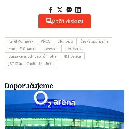
Začít diskuzi
Karel Komárek
KKCG
dluhopis
Česká spořitelna
Komerční banka
investor
PPF banka
Burza cenných papírů Praha
J&T Banka
J&T IB and Capital Markets
Doporučujeme