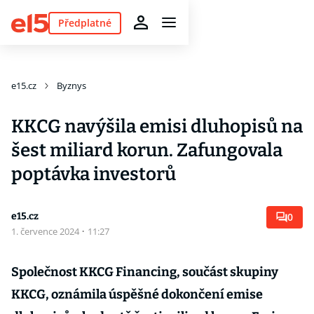
Předplatné
e15.cz
Byznys
KKCG navýšila emisi dluhopisů na
šest miliard korun. Zafungovala
poptávka investorů
e15.cz
0
1. července 2024
·
11:27
Společnost KKCG Financing, součást skupiny
KKCG, oznámila úspěšné dokončení emise