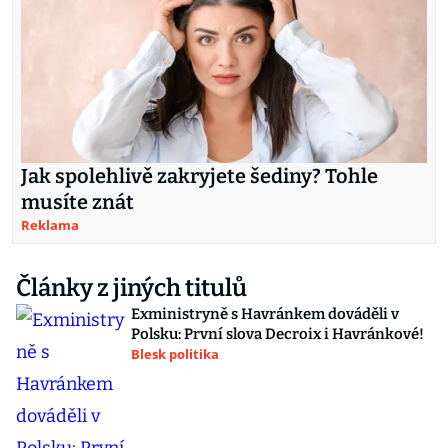
Jak spolehlivě zakryjete šediny? Tohle
musíte znát
Reklama
Články z jiných titulů
Exministryně s Havránkem dováděli v
Polsku: První slova Decroix i Havránkové!
Blesk politika