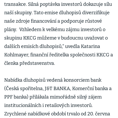
transakce. Silná poptávka investorů dokazuje sílu
naší skupiny. Tato emise dluhopisů diverzifikuje
naše zdroje financování a podporuje růstové
plány. Vzhledem k velkému zájmu investorů o
skupinu KKCG můžeme v budoucnu uvažovat o
dalších emisích dluhopisů,“ uvedla Katarina
Kohlmayer, finanční ředitelka společnosti KKCG a
členka představenstva.
Nabídka dluhopisů vedená konsorciem bank
(Česká spořitelna, J&T BANKA, Komerční banka a
PPF banka) přilákala mimořádně silný zájem
institucionálních i retailových investorů.
Zrychlené nabídkové období trvalo od 20. června