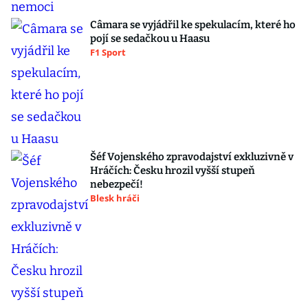
Câmara se vyjádřil ke spekulacím, které ho
pojí se sedačkou u Haasu
F1 Sport
Šéf Vojenského zpravodajství exkluzivně v
Hráčích: Česku hrozil vyšší stupeň
nebezpečí!
Blesk hráči