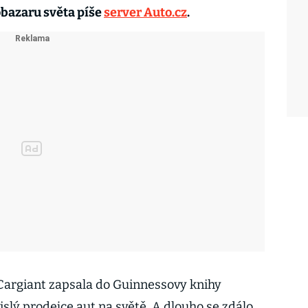
obazaru světa píše
server Auto.cz
.
Cargiant zapsala do Guinnessovy knihy
islý prodejce aut na světě. A dlouho se zdálo,