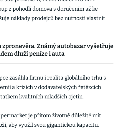
kup z pohodlí domova s doručením až ke
žuje náklady prodejců bez nutnosti vlastnit
 zpronevěra. Známý autobazar vyšetřuje
lidem dluží peníze i auta
e zasáhla firmu i realita globálního trhu s
emii a krizích v dodavatelských řetězcích
atkem kvalitních mladších ojetin.
permarket je přitom životně důležité mít
ží, aby využil svou gigantickou kapacitu.