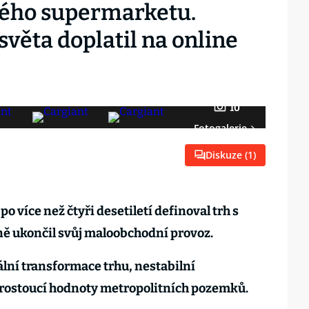
ého supermarketu.
světa doplatil na online
10
Fotogalerie
Diskuze (
1
)
po více než čtyři desetiletí definoval trh s
vně ukončil svůj maloobchodní provoz.
ální transformace trhu, nestabilní
 rostoucí hodnoty metropolitních pozemků.