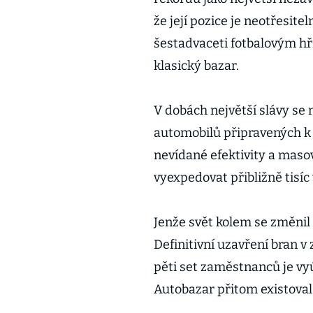
že její pozice je neotřesitel
šestadvaceti fotbalovým h
klasický bazar.
V dobách největší slávy se 
automobilů připravených 
nevídané efektivity a maso
vyexpedovat přibližně tisíc
Jenže svět kolem se změnil 
Definitivní uzavření bran 
pěti set zaměstnanců je v
Autobazar přitom existoval