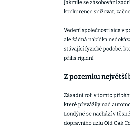
Jakmile se zásobování zadr
konkurence snižovat, začne 
Vedení společnosti sice v 
ale žádná nabídka nedokáza
stávající fyzické podobě, kt
příliš rigidní.
Z pozemku největší 
Zásadní roli v tomto příběh
které převážily nad auto
Londýně se nachází v těsn
dopravního uzlu Old Oak C