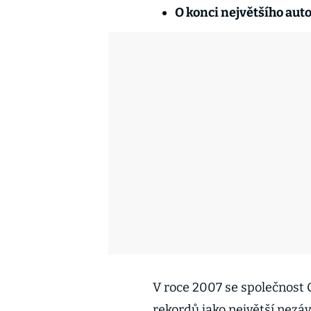
O konci největšího aut
V roce 2007 se společnost 
rekordů jako největší nezáv