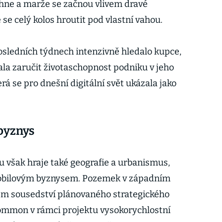
hne a marže se začnou vlivem dravé
se celý kolos hroutit pod vlastní vahou.
posledních týdnech intenzivně hledalo kupce,
la zaručit životaschopnost podniku v jeho
erá se pro dnešní digitální svět ukázala jako
byznys
u však hraje také geografie a urbanismus,
mobilovým byznysem. Pozemek v západním
ém sousedství plánovaného strategického
ommon v rámci projektu vysokorychlostní