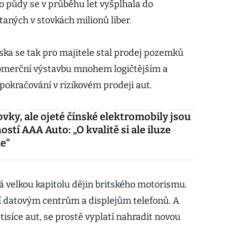
o půdy se v průběhu let vyšplhala do
aných v stovkách milionů liber.
ska se tak pro majitele stal prodej pozemků
komerční výstavbu mnohem logičtějším a
pokračování v rizikovém prodeji aut.
vky, ale ojeté čínské elektromobily jsou
stí AAA Auto: „O kvalitě si ale iluze
e“
á velkou kapitolu dějin britského motorismu.
í datovým centrům a displejům telefonů. A
tisíce aut, se prostě vyplatí nahradit novou