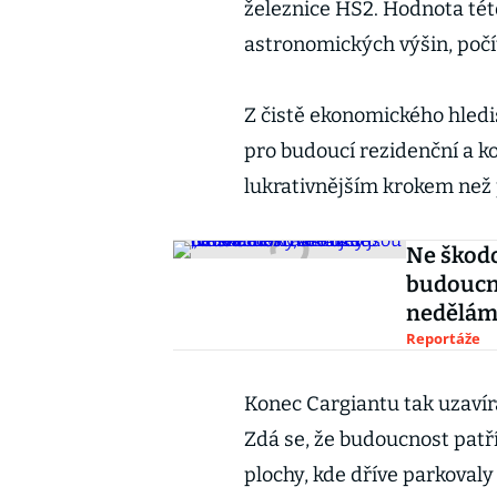
železnice HS2. Hodnota tét
astronomických výšin, počít
Z čistě ekonomického hledi
pro budoucí rezidenční a 
lukrativnějším krokem než 
Ne škodo
budoucno
nedělám
Reportáže
Konec Cargiantu tak uzavír
Zdá se, že budoucnost patř
plochy, kde dříve parkovaly 