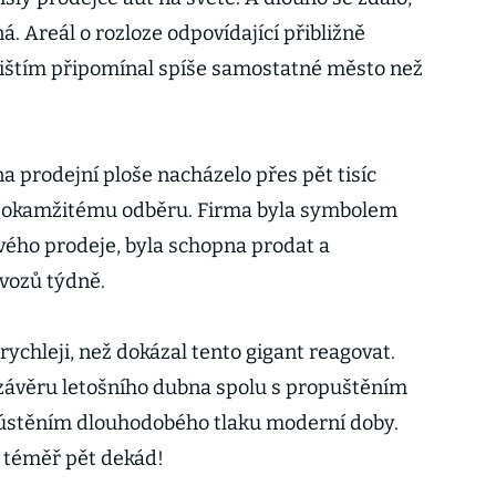
ná. Areál o rozloze odpovídající přibližně
řištím připomínal spíše samostatné město než
na prodejní ploše nacházelo přes pět tisíc
k okamžitému odběru. Firma byla symbolem
vého prodeje, byla schopna prodat a
 vozů týdně.
rychleji, než dokázal tento gigant reagovat.
v závěru letošního dubna spolu s propuštěním
yústěním dlouhodobého tlaku moderní doby.
 téměř pět dekád!