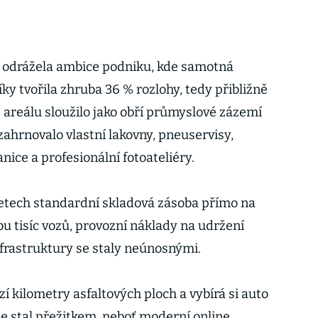
 odrážela ambice podniku, kde samotná
ky tvořila zhruba 36 % rozlohy, tedy přibližně
 areálu sloužilo jako obří průmyslové zázemí
zahrnovalo vlastní lakovny, pneuservisy,
anice a profesionální fotoateliéry.
 letech standardní skladová zásoba přímo na
u tisíc vozů, provozní náklady na udržení
nfrastruktury se staly neúnosnými.
 kilometry asfaltových ploch a vybírá si auto
se stal přežitkem, neboť moderní online