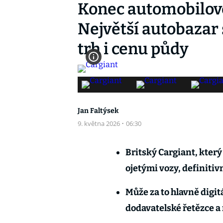
Konec automobilov
Největší autobazar 
trh i cenu půdy
Jan Faltýsek
9. května 2026
·
06:30
Britský Cargiant, který 
ojetými vozy, definiti
Může za to hlavně digit
dodavatelské řetězce a