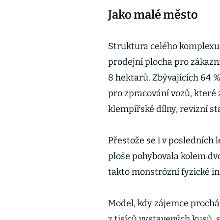
Jako malé město
Struktura celého komplexu
prodejní plocha pro zákazní
8 hektarů. Zbývajících 64 %
pro zpracování vozů, které 
klempířské dílny, revizní st
Přestože se i v posledních
ploše pohybovala kolem dvo
takto monstrózní fyzické i
Model, kdy zájemce prochází
z tisíců vystavených kusů, 