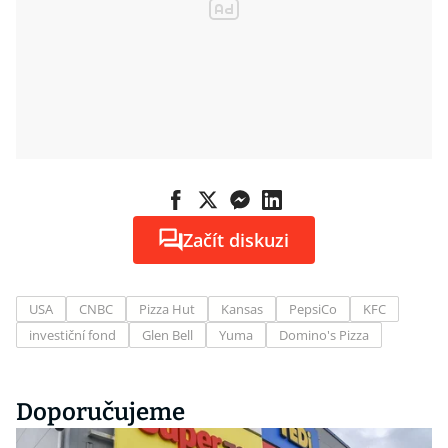
Začít diskuzi
USA
CNBC
Pizza Hut
Kansas
PepsiCo
KFC
investiční fond
Glen Bell
Yuma
Domino's Pizza
Doporučujeme