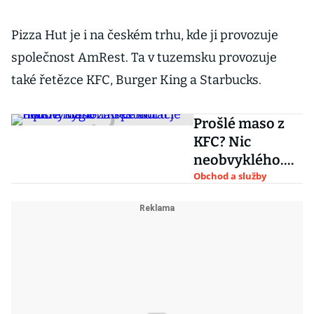
Pizza Hut je i na českém trhu, kde ji provozuje
společnost AmRest. Ta v tuzemsku provozuje
také řetězce KFC, Burger King a Starbucks.
Prošlé maso z
KFC? Nic
neobvyklého.
Inspektorů je
Obchod a služby
málo a hygiena
restaurací trpí