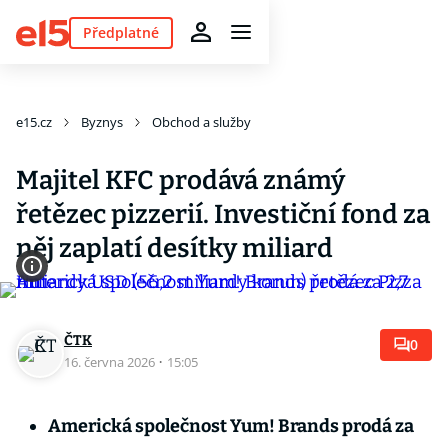
Předplatné
e15.cz
Byznys
Obchod a služby
Majitel KFC prodává známý
řetězec pizzerií. Investiční fond za
něj zaplatí desítky miliard
ČTK
0
16. června 2026
·
15:05
Americká společnost Yum! Brands prodá za