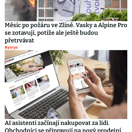
Měsíc po požáru ve Zlíně. Vasky a Alpine Pro
se zotavují, potíže ale ještě budou
přetrvávat
Byznys
AI asistenti začínají nakupovat za lidi.
Obchodníci se připravují na nový prodejní