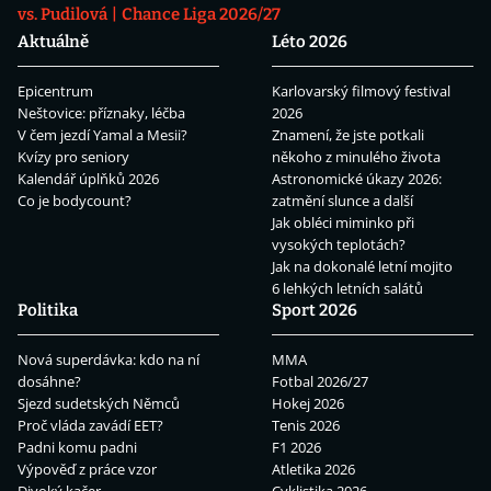
vs. Pudilová
Chance Liga 2026/27
Aktuálně
Léto 2026
Epicentrum
Karlovarský filmový festival
Neštovice: příznaky, léčba
2026
V čem jezdí Yamal a Mesii?
Znamení, že jste potkali
Kvízy pro seniory
někoho z minulého života
Kalendář úplňků 2026
Astronomické úkazy 2026:
Co je bodycount?
zatmění slunce a další
Jak obléci miminko při
vysokých teplotách?
Jak na dokonalé letní mojito
6 lehkých letních salátů
Politika
Sport 2026
Nová superdávka: kdo na ní
MMA
dosáhne?
Fotbal 2026/27
Sjezd sudetských Němců
Hokej 2026
Proč vláda zavádí EET?
Tenis 2026
Padni komu padni
F1 2026
Výpověď z práce vzor
Atletika 2026
Divoký kačer
Cyklistika 2026