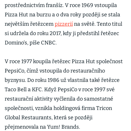
prostřednictvím franšíz. V roce 1969 vstoupila
Pizza Hut na burzu a o dva roky později se stala
největším řetězcem
pizzerií
na světě. Tento titul
si udržela do roku 2017, kdy ji předstihl řetězec
Domino’s, píše CNBC.
V roce 1977 koupila řetězec Pizza Hut společnost
PepsiCo, čímž vstoupila do restauračního
byznysu. Do roku 1986 už vlastnila také řetězce
Taco Bell a KFC. Když PepsiCo v roce 1997 své
restaurační aktivity vyčlenila do samostatné
společnosti, vznikla holdingová firma Tricon
Global Restaurants, která se později
přejmenovala na Yum! Brands.