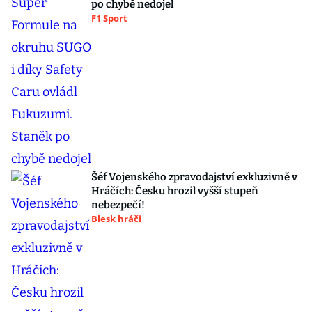
po chybě nedojel
F1 Sport
Šéf Vojenského zpravodajství exkluzivně v
Hráčích: Česku hrozil vyšší stupeň
nebezpečí!
Blesk hráči