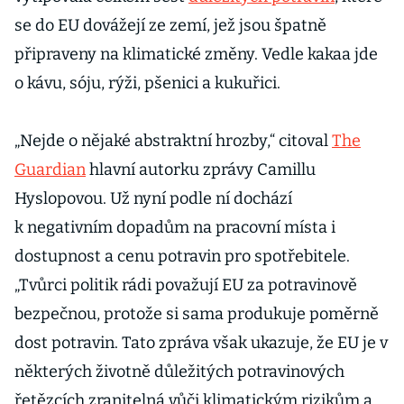
se do EU dovážejí ze zemí, jež jsou špatně
připraveny na klimatické změny. Vedle kakaa jde
o kávu, sóju, rýži, pšenici a kukuřici.
„Nejde o nějaké abstraktní hrozby,“ citoval
The
Guardian
hlavní autorku zprávy Camillu
Hyslopovou. Už nyní podle ní dochází
k negativním dopadům na pracovní místa i
dostupnost a cenu potravin pro spotřebitele.
„Tvůrci politik rádi považují EU za potravinově
bezpečnou, protože si sama produkuje poměrně
dost potravin. Tato zpráva však ukazuje, že EU je v
některých životně důležitých potravinových
řetězcích zranitelná vůči klimatickým rizikům a