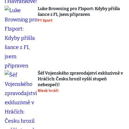
Luke Browning pro F1sport: Kdyby přišla
šance z F1, jsem připraven
F1 Sport
Šéf Vojenského zpravodajství exkluzivně v
Hráčích: Česku hrozil vyšší stupeň
nebezpečí!
Blesk hráči