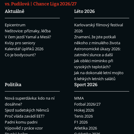
vs. Pudilová
Chance Liga 2026/27
Aktuálně
Léto 2026
Epicentrum
Karlovarský filmový festival
Neštovice: příznaky, léčba
2026
V čem jezdí Yamal a Mesii?
Znamení, že jste potkali
Kvízy pro seniory
někoho z minulého života
Kalendář úplňků 2026
Astronomické úkazy 2026:
Co je bodycount?
zatmění slunce a další
Jak obléci miminko při
vysokých teplotách?
Jak na dokonalé letní mojito
6 lehkých letních salátů
Politika
Sport 2026
Nová superdávka: kdo na ní
MMA
dosáhne?
Fotbal 2026/27
Sjezd sudetských Němců
Hokej 2026
Proč vláda zavádí EET?
Tenis 2026
Padni komu padni
F1 2026
Výpověď z práce vzor
Atletika 2026
Divoký kačer
Cyklistika 2026