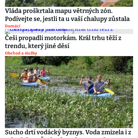
Vláda proškrtala mapu větrných zón.
Podívejte se, jestli ta u vaší chalupy zůstala
Domácí
Češi propadli motorkám. Král trhu těží z
trendu, který jiné děsí
Obchod a služby
Sucho drtí vodácký byznys. Voda zmizela i z