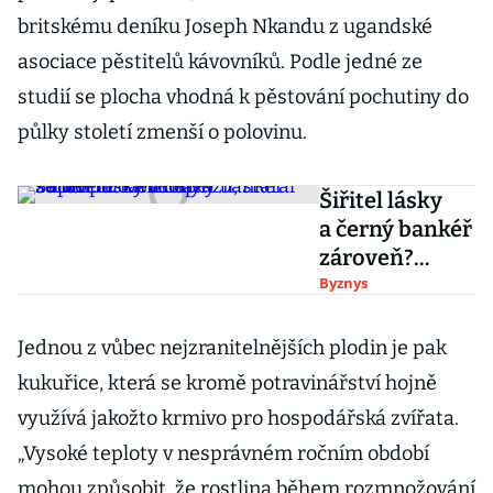
britskému deníku Joseph Nkandu z ugandské
asociace pěstitelů kávovníků. Podle jedné ze
studií se plocha vhodná k pěstování pochutiny do
půlky století zmenší o polovinu.
Šiřitel lásky
a černý bankéř
zároveň?
Developer
Byznys
superpotravin
narazil, staral
Jednou z vůbec nejzranitelnějších plodin je pak
se lidem
kukuřice, která se kromě potravinářství hojně
o miliony
využívá jakožto krmivo pro hospodářská zvířata.
„Vysoké teploty v nesprávném ročním období
mohou způsobit, že rostlina během rozmnožování