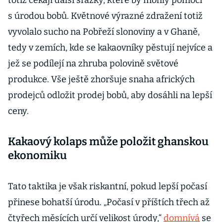
totiž čekají další srážky, které by mohly pomoci
s úrodou bobů. Květnové výrazné zdražení totiž
vyvolalo sucho na Pobřeží slonoviny a v Ghaně,
tedy v zemích, kde se kakaovníky pěstují nejvíce a
jež se podílejí na zhruba polovině světové
produkce. Vše ještě zhoršuje snaha afrických
prodejců odložit prodej bobů, aby dosáhli na lepší
ceny.
Kakaový kolaps může položit ghanskou
ekonomiku
Tato taktika je však riskantní, pokud lepší počasí
přinese bohatší úrodu. „Počasí v příštích třech až
čtyřech měsících určí velikost úrody,“
domnívá
se