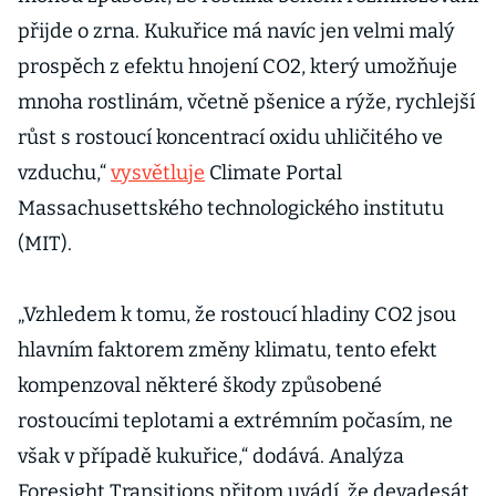
přijde o zrna. Kukuřice má navíc jen velmi malý
prospěch z efektu hnojení CO2, který umožňuje
mnoha rostlinám, včetně pšenice a rýže, rychlejší
růst s rostoucí koncentrací oxidu uhličitého ve
vzduchu,“
vysvětluje
Climate Portal
Massachusettského technologického institutu
(MIT).
„Vzhledem k tomu, že rostoucí hladiny CO2 jsou
hlavním faktorem změny klimatu, tento efekt
kompenzoval některé škody způsobené
rostoucími teplotami a extrémním počasím, ne
však v případě kukuřice,“ dodává. Analýza
Foresight Transitions přitom uvádí, že devadesát