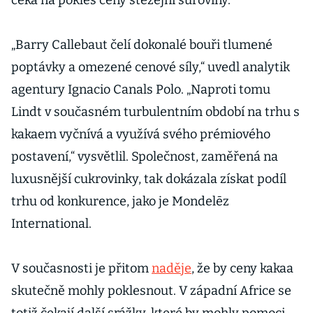
čeká na pokles ceny stěžejní suroviny.
„Barry Callebaut čelí dokonalé bouři tlumené
poptávky a omezené cenové síly,“ uvedl analytik
agentury Ignacio Canals Polo. „Naproti tomu
Lindt v současném turbulentním období na trhu s
kakaem vyčnívá a využívá svého prémiového
postavení,“ vysvětlil. Společnost, zaměřená na
luxusnější cukrovinky, tak dokázala získat podíl
trhu od konkurence, jako je Mondelēz
International.
V současnosti je přitom
naděje
, že by ceny kakaa
skutečně mohly poklesnout. V západní Africe se