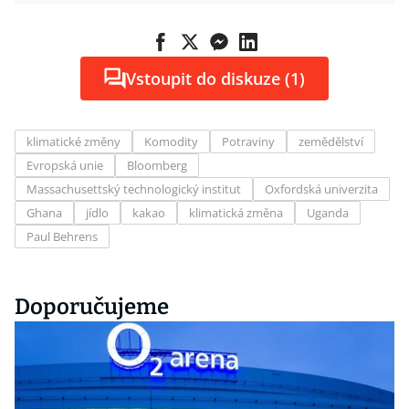
Vstoupit do diskuze (1)
klimatické změny
Komodity
Potraviny
zemědělství
Evropská unie
Bloomberg
Massachusettský technologický institut
Oxfordská univerzita
Ghana
jídlo
kakao
klimatická změna
Uganda
Paul Behrens
Doporučujeme