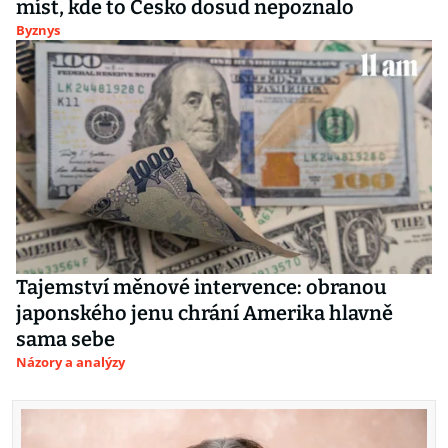
míst, kde to Česko dosud nepoznalo
Byznys
Tajemství měnové intervence: obranou
japonského jenu chrání Amerika hlavně
sama sebe
Názory a analýzy