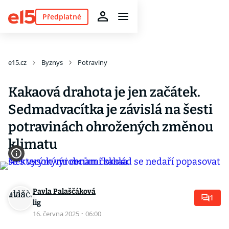
Předplatné
e15.cz
Byznys
Potraviny
Kakaová drahota je jen začátek.
Sedmadvacítka je závislá na šesti
potravinách ohrožených změnou
klimatu
Pavla Palaščáková
1
lig
16. června 2025
·
06:00