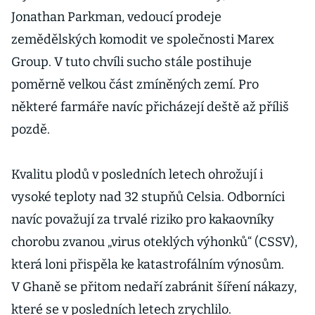
Jonathan Parkman, vedoucí prodeje
zemědělských komodit ve společnosti Marex
Group. V tuto chvíli sucho stále postihuje
poměrně velkou část zmíněných zemí. Pro
některé farmáře navíc přicházejí deště až příliš
pozdě.
Kvalitu plodů v posledních letech ohrožují i
vysoké teploty nad 32 stupňů Celsia. Odborníci
navíc považují za trvalé riziko pro kakaovníky
chorobu zvanou „virus oteklých výhonků“ (CSSV),
která loni přispěla ke katastrofálním výnosům.
V Ghaně se přitom nedaří zabránit šíření nákazy,
které se v posledních letech zrychlilo.