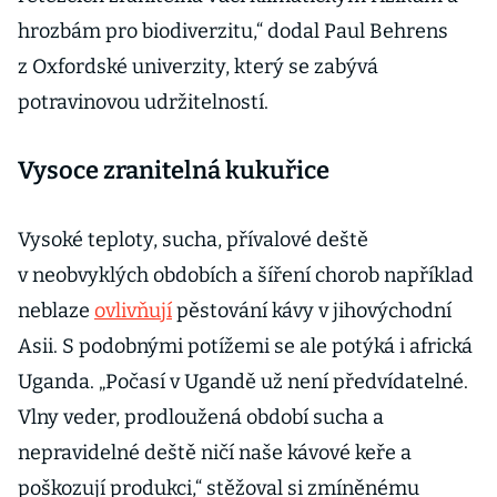
hrozbám pro biodiverzitu,“ dodal Paul Behrens
z Oxfordské univerzity, který se zabývá
potravinovou udržitelností.
Vysoce zranitelná kukuřice
Vysoké teploty, sucha, přívalové deště
v neobvyklých obdobích a šíření chorob například
neblaze
ovlivňují
pěstování kávy v jihovýchodní
Asii. S podobnými potížemi se ale potýká i africká
Uganda. „Počasí v Ugandě už není předvídatelné.
Vlny veder, prodloužená období sucha a
nepravidelné deště ničí naše kávové keře a
poškozují produkci,“ stěžoval si zmíněnému