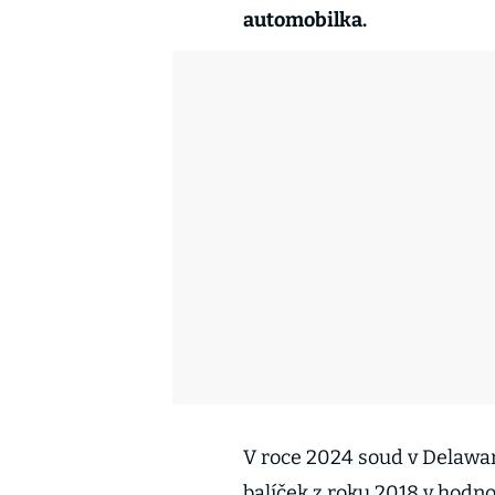
automobilka.
V roce 2024 soud v Delawa
balíček z roku 2018 v hodn