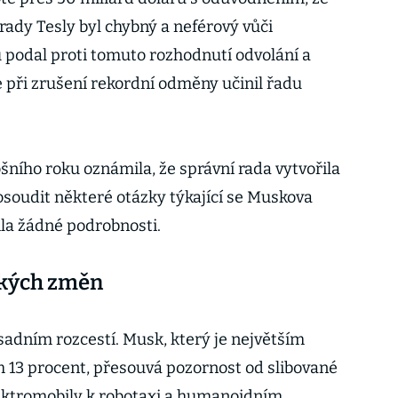
rady Tesly byl chybný a neférový vůči
podal proti tomuto rozhodnutí odvolání a
ce při zrušení rekordní odměny učinil řadu
ního roku oznámila, že správní rada vytvořila
osoudit některé otázky týkající se Muskova
la žádné podrobnosti.
elkých změn
sadním rozcestí. Musk, který je největším
 13 procent, přesouvá pozornost od slibované
ektromobily k robotaxi a humanoidním