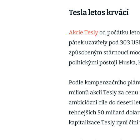
Tesla letos krvácí
Akcie Tesly
od počátku letoš
pátek uzavřely pod 303 US
způsobeným stárnoucí mode
politickými postoji Muska,
Podle kompenzačního plán
milionů akcií Tesly za cenu
ambiciózní cíle do deseti le
tehdejších 50 miliard dolar
kapitalizace Tesly nyní čin