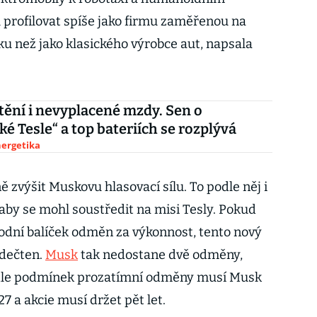
u profilovat spíše jako firmu zaměřenou na
ku než jako klasického výrobce aut, napsala
ění i nevyplacené mzdy. Sen o
ké Tesle“ a top bateriích se rozplývá
nergetika
zvýšit Muskovu hlasovací sílu. To podle něj i
aby se mohl soustředit na misi Tesly. Pokud
odní balíček odměn za výkonnost, tento nový
odečten.
Musk
tak nedostane dvě odměny,
odle podmínek prozatímní odměny musí Musk
7 a akcie musí držet pět let.