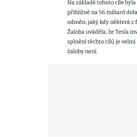
Na základě tohoto cíle byla
přibližně na 56 miliard dol
odměn, jaký kdy některá z f
Žaloba uváděla, že Tesla in
splnění těchto cílů je velmi
žaloby není.