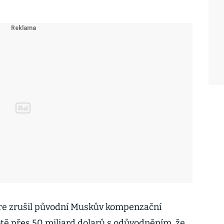
re zrušil původní Muskův kompenzační
otě přes 50 miliard dolarů s odůvodněním, že