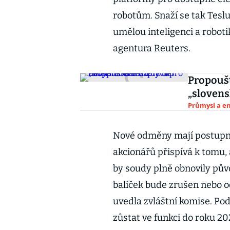
robotům. Snaží se tak Tesl
umělou inteligenci a roboti
agentura Reuters.
Propoušt
„slovens
Průmysl a e
Nové odměny mají postupně 
akcionářů přispívá k tomu, 
by soudy plně obnovily pův
balíček bude zrušen nebo 
uvedla zvláštní komise. P
zůstat ve funkci do roku 202