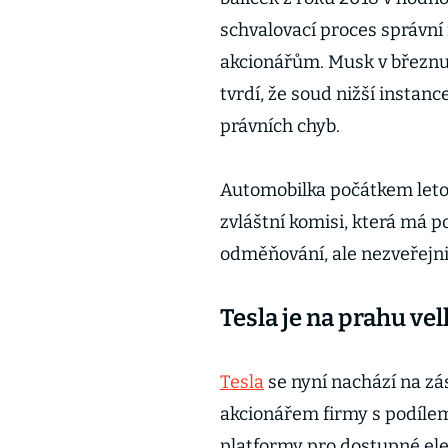
schvalovací proces správní 
akcionářům. Musk v březnu 
tvrdí, že soud nižší instan
právních chyb.
Automobilka počátkem letoš
zvláštní komisi, která má p
odměňování, ale nezveřejni
Tesla je na prahu v
Tesla
se nyní nachází na zá
akcionářem firmy s podílem
platformy pro dostupné el