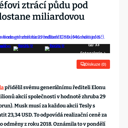
éfovi ztrácí půdu pod
dostane miliardovou
33
Fotogalerie
Diskuze (
0
)
la
přidělil svému generálnímu řediteli Elonu
lionů akcií společnosti v hodnotě zhruba 29
orun). Musk musí za každou akcii Tesly s
t 23,34 USD. To odpovídá realizační ceně za
ho odměny z roku 2018. Oznámila to v pondělí