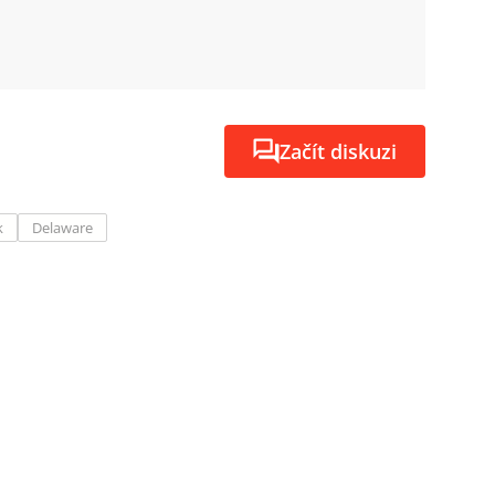
Začít diskuzi
k
Delaware