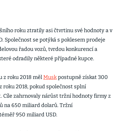
ního roku ztratily asi čtvrtinu své hodnoty a v
D. Společnost se potýká s poklesem prodeje
lovou řadou vozů, tvrdou konkurencí a
 které odradily některé případné kupce.
u z roku 2018 měl
Musk
postupně získat 300
 z roku 2018, pokud společnost splní
t. Cíle zahrnovaly nárůst tržní hodnoty firmy z
ů na 650 miliard dolarů. Tržní
í téměř 950 miliard USD.