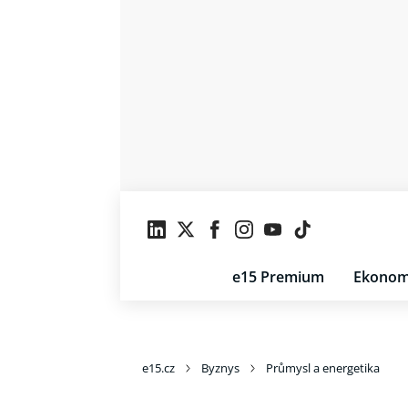
e15 Premium
Ekonom
e15.cz
Byznys
Průmysl a energetika