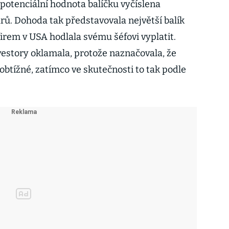
 potenciální hodnota balíčku vyčíslena
arů. Dohoda tak představovala největší balík
irem v USA hodlala svému šéfovi vyplatit.
vestory oklamala, protože naznačovala, že
 obtížné, zatímco ve skutečnosti to tak podle