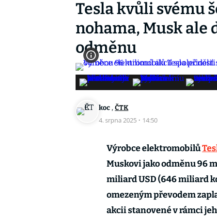
Tesla kvůli svému š
nohama, Musk ale 
odměnu
,
koc
ČTK
4. srpna 2025
·
14:50
Výrobce elektromobilů
Tes
Muskovi jako odměnu 96 mi
miliard USD (646 miliard k
omezeným převodem zaplati
akcii stanovené v rámci je