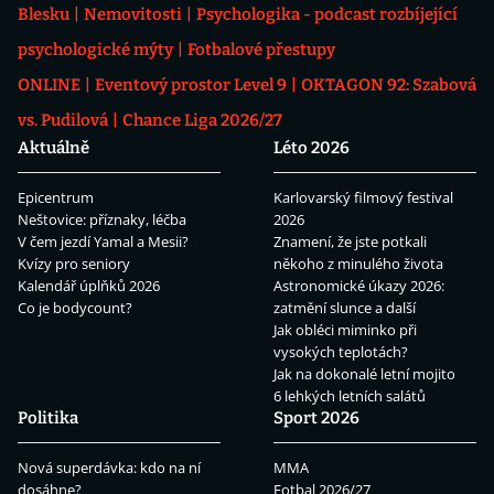
Blesku
Nemovitosti
Psychologika - podcast rozbíjející
psychologické mýty
Fotbalové přestupy
ONLINE
Eventový prostor Level 9
OKTAGON 92: Szabová
vs. Pudilová
Chance Liga 2026/27
Aktuálně
Léto 2026
Epicentrum
Karlovarský filmový festival
Neštovice: příznaky, léčba
2026
V čem jezdí Yamal a Mesii?
Znamení, že jste potkali
Kvízy pro seniory
někoho z minulého života
Kalendář úplňků 2026
Astronomické úkazy 2026:
Co je bodycount?
zatmění slunce a další
Jak obléci miminko při
vysokých teplotách?
Jak na dokonalé letní mojito
6 lehkých letních salátů
Politika
Sport 2026
Nová superdávka: kdo na ní
MMA
dosáhne?
Fotbal 2026/27