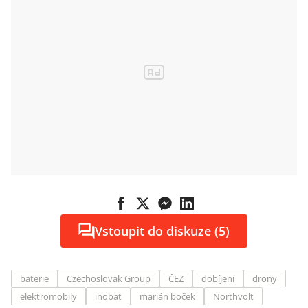
Vstoupit do diskuze (5)
baterie
Czechoslovak Group
ČEZ
dobíjení
drony
elektromobily
inobat
marián boček
Northvolt