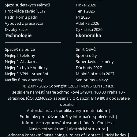
Sjezd sudetských Němců
Hokej 2026
Proč vláda zavádí EET?
Tenis 2026
Padni komu padni
F1 2026
Výpověď z práce vzor
Atletika 2026
Divoký kačer
Cyklistika 2026
Technologie
Ekonomika
SpaceX na burze
Smrt OSVČ
Nejlepší telefony
Spořicí účty
Nejlepší AI zdarma
Superdávka – změny
Nejlepší chytré hodinky
Důchody 2027
Nejlepší VPN – srovnání
Minimální mzda 2027
Netflix filmy a seriály
Senior Pas – slevy
© 2001 - 2026 Copyright
CZECH NEWS CENTER a.s.
se sídlem náměstí Marie Schmolkové 3493/1, 100 00 Praha 10 -
Strašnice, IČO: 02346826, zapsána v OR, sp.zn. B 19490 a dodavatelé
obsahu
Autorská práva k publikovaným materiálům
Podmínky pro užívání služby informační společnosti
Informace o zpracování osobních údajů
Cookies
Nastavení soukromí
Vlastnická struktura
Jednotná kontaktní místa / Single Points of Contact
Etický kodex