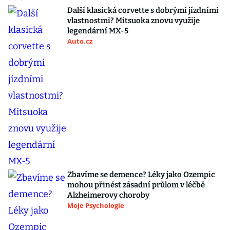
Další klasická corvette s dobrými jízdními
vlastnostmi? Mitsuoka znovu využije
legendární MX-5
Auto.cz
Zbavíme se demence? Léky jako Ozempic
mohou přinést zásadní průlom v léčbě
Alzheimerovy choroby
Moje Psychologie