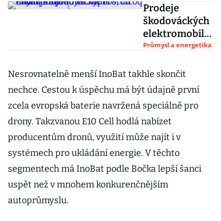
Prodeje
škodováckých
elektromobilů
strmě rostou.
Průmysl a energetika
Enyaq už
předjel
Nesrovnatelně menší InoBat takhle skončit
Superb, Elroq
nechce. Cestou k úspěchu má být údajně první
také boduje
zcela evropská baterie navržená speciálně pro
drony. Takzvanou E10 Cell hodlá nabízet
producentům dronů, využití může najít i v
systémech pro ukládání energie. V těchto
segmentech má InoBat podle Bočka lepší šanci
uspět než v mnohem konkurenčnějším
autoprůmyslu.