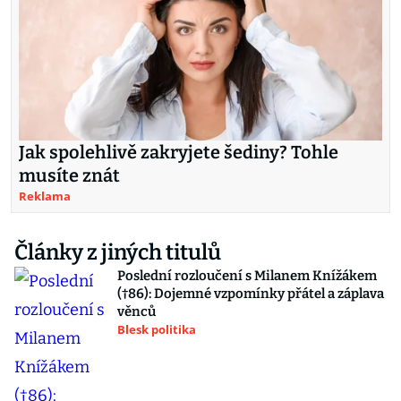
Jak spolehlivě zakryjete šediny? Tohle
musíte znát
Reklama
Články z jiných titulů
Poslední rozloučení s Milanem Knížákem
(†86): Dojemné vzpomínky přátel a záplava
věnců
Blesk politika