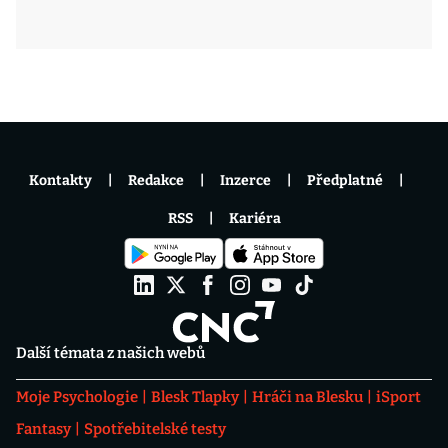
Kontakty
Redakce
Inzerce
Předplatné
RSS
Kariéra
Další témata z našich webů
Moje Psychologie
Blesk Tlapky
Hráči na Blesku
iSport
Fantasy
Spotřebitelské testy