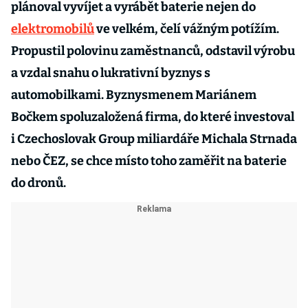
plánoval vyvíjet a vyrábět baterie nejen do
elektromobilů
ve velkém, čelí vážným potížím.
Propustil polovinu zaměstnanců, odstavil výrobu
a vzdal snahu o lukrativní byznys s
automobilkami. Byznysmenem Mariánem
Bočkem spoluzaložená firma, do které investoval
i Czechoslovak Group miliardáře Michala Strnada
nebo ČEZ, se chce místo toho zaměřit na baterie
do dronů.