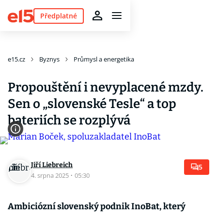
Předplatné
e15.cz
Byznys
Průmysl a energetika
Propouštění i nevyplacené mzdy.
Sen o „slovenské Tesle“ a top
bateriích se rozplývá
Jiří Liebreich
5
4. srpna 2025
·
05:30
Ambiciózní slovenský podnik InoBat, který