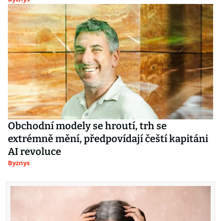
Obchodní modely se hroutí, trh se
extrémně mění, předpovídají čeští kapitáni
AI revoluce
Byznys