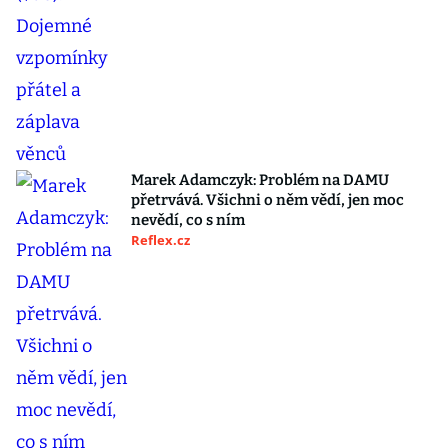
Marek Adamczyk: Problém na DAMU
přetrvává. Všichni o něm vědí, jen moc
nevědí, co s ním
Reflex.cz