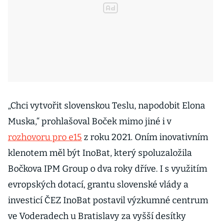
„Chci vytvořit slovenskou Teslu, napodobit Elona
Muska,“ prohlašoval Boček mimo jiné i v
rozhovoru pro e15
z roku 2021. Oním inovativním
klenotem měl být InoBat, který spoluzaložila
Bočkova IPM Group o dva roky dříve. I s využitím
evropských dotací, grantu slovenské vlády a
investicí ČEZ InoBat postavil výzkumné centrum
ve Voderadech u Bratislavy za vyšší desítky