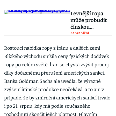
Levnější ropa
může probudit
čínskou
poptávku. Ceny
Zahraniční
pak zamíří
znovu vzhůru
Rostoucí nabídka ropy z Íránu a dalších zemí
Blízkého východu snížila ceny fyzických dodávek
ropy po celém světě. Írán se chystá zvýšit prodej
díky dočasnému přerušení amerických sankcí.
Banka Goldman Sachs ale uvedla, že výrazné
zvýšení íránské produkce neočekává, a to ani v
případě, že by zmírnění amerických sankcí trvalo
i po 21. srpnu, kdy má podle současného
rozhodnutí skončit jejich platnost. Hlavním