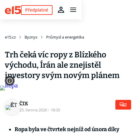
Předplatné
e15.cz
Byznys
Průmysl a energetika
Trh čeká víc ropy z Blízkého
východu, Írán ale znejistěl
investory svým novým plánem
ČTK
2
25. června 2026
·
18:35
Ropa byla ve čtvrtek nejníž od února díky