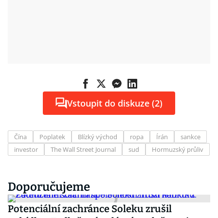
Vstoupit do diskuze (2)
Čína
Poplatek
Blízký východ
ropa
Írán
sankce
investor
The Wall Street Journal
sud
Hormuzský průliv
Doporučujeme
Potenciální zachránce Soleku zrušil