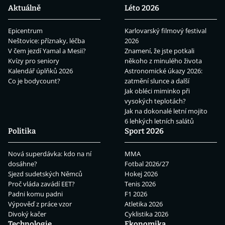
Aktuálně
Léto 2026
Epicentrum
Karlovarský filmový festival
Neštovice: příznaky, léčba
2026
V čem jezdí Yamal a Mesii?
Znamení, že jste potkali
Kvízy pro seniory
někoho z minulého života
Kalendář úplňků 2026
Astronomické úkazy 2026:
Co je bodycount?
zatmění slunce a další
Jak obléci miminko při
vysokých teplotách?
Jak na dokonalé letní mojito
6 lehkých letních salátů
Politika
Sport 2026
Nová superdávka: kdo na ní
MMA
dosáhne?
Fotbal 2026/27
Sjezd sudetských Němců
Hokej 2026
Proč vláda zavádí EET?
Tenis 2026
Padni komu padni
F1 2026
Výpověď z práce vzor
Atletika 2026
Divoký kačer
Cyklistika 2026
Technologie
Ekonomika