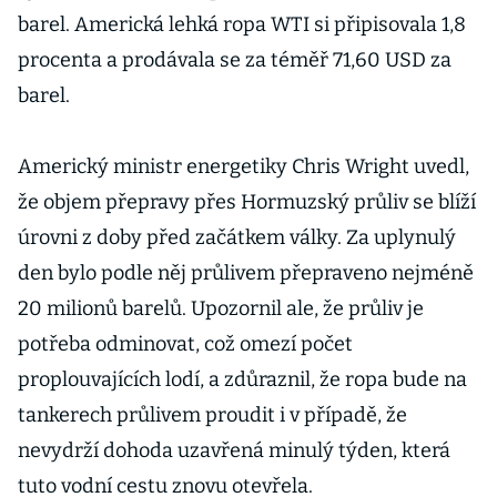
barel. Americká lehká ropa WTI si připisovala 1,8
procenta a prodávala se za téměř 71,60 USD za
barel.
Americký ministr energetiky Chris Wright uvedl,
že objem přepravy přes Hormuzský průliv se blíží
úrovni z doby před začátkem války. Za uplynulý
den bylo podle něj průlivem přepraveno nejméně
20 milionů barelů. Upozornil ale, že průliv je
potřeba odminovat, což omezí počet
proplouvajících lodí, a zdůraznil, že ropa bude na
tankerech průlivem proudit i v případě, že
nevydrží dohoda uzavřená minulý týden, která
tuto vodní cestu znovu otevřela.