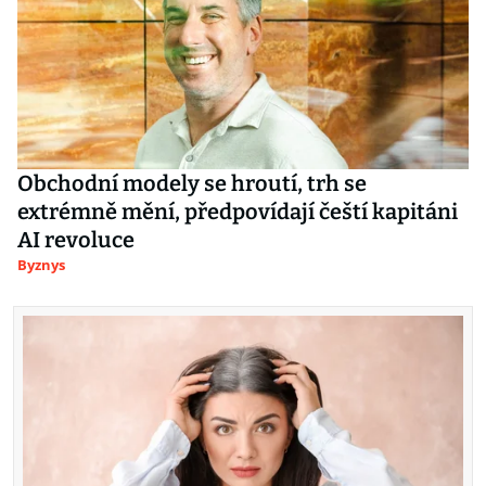
Obchodní modely se hroutí, trh se
extrémně mění, předpovídají čeští kapitáni
AI revoluce
Byznys