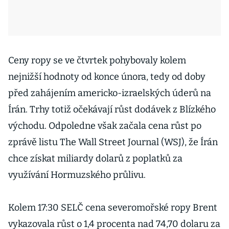
Ceny ropy se ve čtvrtek pohybovaly kolem
nejnižší hodnoty od konce února, tedy od doby
před zahájením americko-izraelských úderů na
Írán. Trhy totiž očekávají růst dodávek z Blízkého
východu. Odpoledne však začala cena růst po
zprávě listu The Wall Street Journal (WSJ), že Írán
chce získat miliardy dolarů z poplatků za
využívání Hormuzského průlivu.
Kolem 17:30 SELČ cena severomořské ropy Brent
vykazovala růst o 1,4 procenta nad 74,70 dolaru za