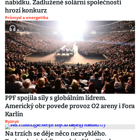
nabídku. Zadlužené solární společnosti
hrozí konkurz
Průmysl a energetika
PPF spojila síly s globálním lídrem.
Americký obr povede provoz O2 areny i Fora
Karlín
Byznys
Na trzích se děje něco nezvyklého.