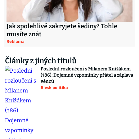
Jak spolehlivě zakryjete šediny? Tohle
musíte znát
Reklama
Články z jiných titulů
Poslední rozloučení s Milanem Knížákem
(†86): Dojemné vzpomínky přátel a záplava
věnců
Blesk politika