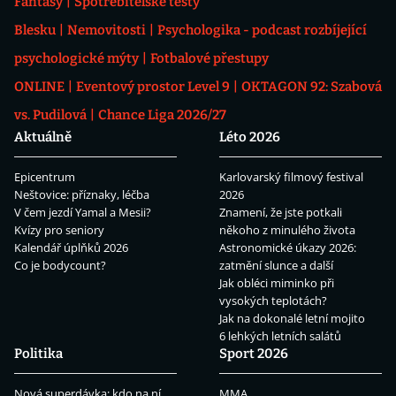
Fantasy
Spotřebitelské testy
Blesku
Nemovitosti
Psychologika - podcast rozbíjející
psychologické mýty
Fotbalové přestupy
ONLINE
Eventový prostor Level 9
OKTAGON 92: Szabová
vs. Pudilová
Chance Liga 2026/27
Aktuálně
Léto 2026
Epicentrum
Karlovarský filmový festival
Neštovice: příznaky, léčba
2026
V čem jezdí Yamal a Mesii?
Znamení, že jste potkali
Kvízy pro seniory
někoho z minulého života
Kalendář úplňků 2026
Astronomické úkazy 2026:
Co je bodycount?
zatmění slunce a další
Jak obléci miminko při
vysokých teplotách?
Jak na dokonalé letní mojito
6 lehkých letních salátů
Politika
Sport 2026
Nová superdávka: kdo na ní
MMA