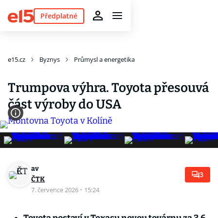
Předplatné
e15.cz
Byznys
Průmysl a energetika
Trumpova výhra. Toyota přesouvá
část výroby do USA
av
3
ČTK
7. července 2026
·
15:24