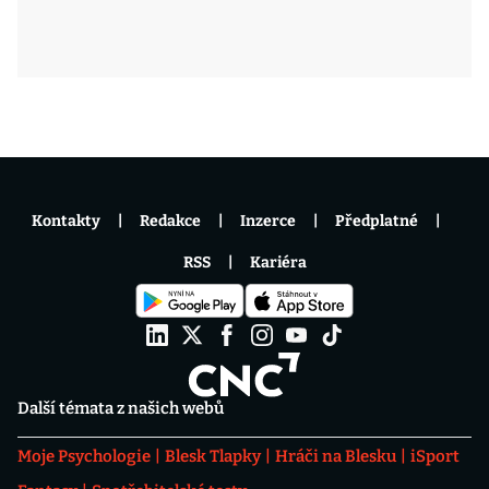
Kontakty
Redakce
Inzerce
Předplatné
RSS
Kariéra
Další témata z našich webů
Moje Psychologie
Blesk Tlapky
Hráči na Blesku
iSport