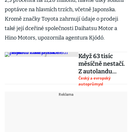
2,5 procenta na 11,28 milionu, hlavně díky solidní
poptávce na hlavních trzích, včetně Japonska.
Kromě značky Toyota zahrnují údaje o prodeji
také její dceřiné společnosti Daihatsu Motor a
Hino Motors, upozornila agentura Kjódó.
Když 63 tisíc
měsíčně nestačí.
Z autolandu
potichu mizejí
Český a evropský
autoprůmysl
tisíce lidí i míst