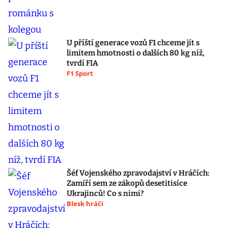
U příští generace vozů F1 chceme jít s
limitem hmotnosti o dalších 80 kg níž,
tvrdí FIA
F1 Sport
Šéf Vojenského zpravodajství v Hráčích:
Zamíří sem ze zákopů desetitisíce
Ukrajinců! Co s nimi?
Blesk hráči