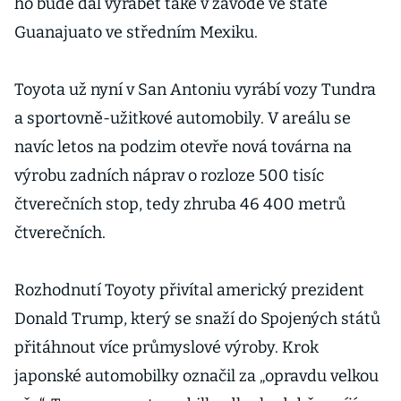
ho bude dál vyrábět také v závodě ve státě
Guanajuato ve středním Mexiku.
Toyota už nyní v San Antoniu vyrábí vozy Tundra
a sportovně-užitkové automobily. V areálu se
navíc letos na podzim otevře nová továrna na
výrobu zadních náprav o rozloze 500 tisíc
čtverečních stop, tedy zhruba 46 400 metrů
čtverečních.
Rozhodnutí Toyoty přivítal americký prezident
Donald Trump, který se snaží do Spojených států
přitáhnout více průmyslové výroby. Krok
japonské automobilky označil za „opravdu velkou