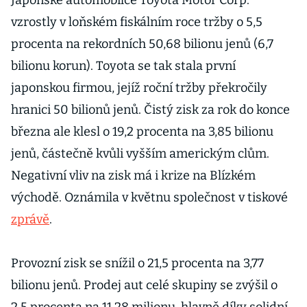
Japonské automobilce Toyota Motor Corp.
vzrostly v loňském fiskálním roce tržby o 5,5
procenta na rekordních 50,68 bilionu jenů (6,7
bilionu korun). Toyota se tak stala první
japonskou firmou, jejíž roční tržby překročily
hranici 50 bilionů jenů. Čistý zisk za rok do konce
března ale klesl o 19,2 procenta na 3,85 bilionu
jenů, částečně kvůli vyšším americkým clům.
Negativní vliv na zisk má i krize na Blízkém
východě. Oznámila v květnu společnost v tiskové
zprávě
.
Provozní zisk se snížil o 21,5 procenta na 3,77
bilionu jenů. Prodej aut celé skupiny se zvýšil o