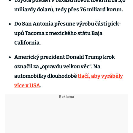
Toyota postaví v Texasu novou továrnu za 3,6
miliardy dolarů, tedy přes 76 miliard korun.
Do San Antonia přesune výrobu části pick-
upů Tacoma z mexického státu Baja
California.
Americký prezident Donald Trump krok
označil za „opravdu velkou věc“. Na
automobilky dlouhodobě
tlačí, aby vyráběly
více v USA
.