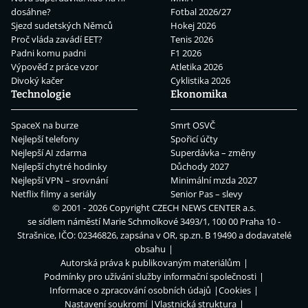
dosáhne?
Fotbal 2026/27
Sjezd sudetských Němců
Hokej 2026
Proč vláda zavádí EET?
Tenis 2026
Padni komu padni
F1 2026
Výpověď z práce vzor
Atletika 2026
Divoký kačer
Cyklistika 2026
Technologie
Ekonomika
SpaceX na burze
Smrt OSVČ
Nejlepší telefony
Spořicí účty
Nejlepší AI zdarma
Superdávka – změny
Nejlepší chytré hodinky
Důchody 2027
Nejlepší VPN – srovnání
Minimální mzda 2027
Netflix filmy a seriály
Senior Pas – slevy
© 2001 - 2026 Copyright
CZECH NEWS CENTER a.s.
se sídlem náměstí Marie Schmolkové 3493/1, 100 00 Praha 10 -
Strašnice, IČO: 02346826, zapsána v OR, sp.zn. B 19490 a dodavatelé
obsahu
Autorská práva k publikovaným materiálům
Podmínky pro užívání služby informační společnosti
Informace o zpracování osobních údajů
Cookies
Nastavení soukromí
Vlastnická struktura