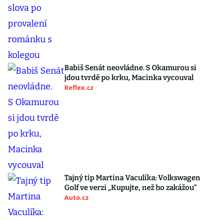
Babiš Senát neovládne. S Okamurou si
jdou tvrdě po krku, Macinka vycouval
Reflex.cz
Tajný tip Martina Vaculíka: Volkswagen
Golf ve verzi „Kupujte, než ho zakážou“
Auto.cz