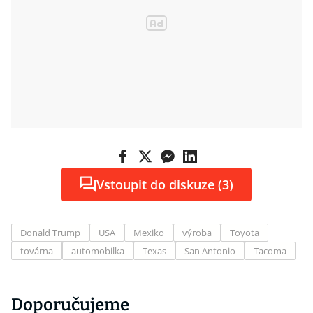
Vstoupit do diskuze (3)
Donald Trump
USA
Mexiko
výroba
Toyota
továrna
automobilka
Texas
San Antonio
Tacoma
Doporučujeme