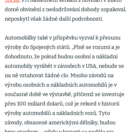
Social
. Při následném setkání s novináři v Bílém
domě obvinění z nedodržování dohody zopakoval,
neposkytl však žádné další podrobnosti.
Automobilky také v příspěvku vyzval k přesunu
výroby do Spojených států. „Plně se rozumí a je
dohodnuto, že pokud budou osobní a nákladní
automobily vyrábět v závodech v USA, nebude se
na ně vztahovat žádné clo. Mnoho závodů na
výrobu osobních a nákladních automobilů je v
současné době ve výstavbě, přičemž se investuje
přes 100 miliard dolarů, což je rekord v historii
výroby automobilů a nákladních vozů. Tyto
závody, obsazené americkými dělníky, budou