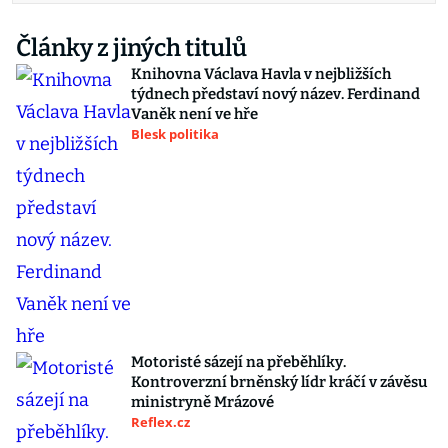
Články z jiných titulů
Knihovna Václava Havla v nejbližších
týdnech představí nový název. Ferdinand
Vaněk není ve hře
Blesk politika
Motoristé sázejí na přeběhlíky.
Kontroverzní brněnský lídr kráčí v závěsu
ministryně Mrázové
Reflex.cz