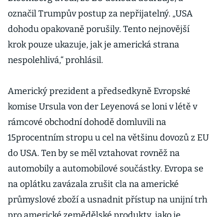
označil Trumpův postup za nepřijatelný. „USA
dohodu opakovaně porušily. Tento nejnovější
krok pouze ukazuje, jak je americká strana
nespolehlivá,“ prohlásil.
Americký prezident a předsedkyně Evropské
komise Ursula von der Leyenová se loni v létě v
rámcové obchodní dohodě domluvili na
15procentním stropu u cel na většinu dovozů z EU
do USA. Ten by se měl vztahovat rovněž na
automobily a automobilové součástky. Evropa se
na oplátku zavázala zrušit cla na americké
průmyslové zboží a usnadnit přístup na unijní trh
pro americké zemědělské produkty, jako je