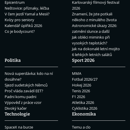
Epicentrum
Karlovarský filmový festival
Neštovice: příznaky, léčba
2026
V čem jezdí Yamal a Mesii?
Znamení, že jste potkali
Kvízy pro seniory
někoho z minulého života
Kalendář úplňků 2026
Astronomické úkazy 2026:
Co je bodycount?
zatmění slunce a další
Jak obléci miminko při
vysokých teplotách?
Jak na dokonalé letní mojito
6 lehkých letních salátů
Politika
Sport 2026
Nová superdávka: kdo na ní
MMA
dosáhne?
Fotbal 2026/27
Sjezd sudetských Němců
Hokej 2026
Proč vláda zavádí EET?
Tenis 2026
Padni komu padni
F1 2026
Výpověď z práce vzor
Atletika 2026
Divoký kačer
Cyklistika 2026
Technologie
Ekonomika
SpaceX na burze
Temu a clo