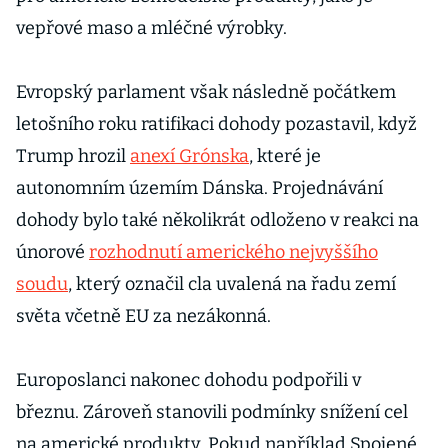
vepřové maso a mléčné výrobky.
Evropský parlament však následně počátkem
letošního roku ratifikaci dohody pozastavil, když
Trump hrozil
anexí Grónska
, které je
autonomním územím Dánska. Projednávání
dohody bylo také několikrát odloženo v reakci na
únorové
rozhodnutí amerického nejvyššího
soudu
, který označil cla uvalená na řadu zemí
světa včetně EU za nezákonná.
Europoslanci nakonec dohodu podpořili v
březnu. Zároveň stanovili podmínky snížení cel
na americké produkty. Pokud například Spojené