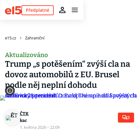
Předplatné
e15.cz
Zahraniční
Aktualizováno
Trump „s potěšením“ zvýší cla na
dovoz automobilů z EU. Brusel
podle něj neplní dohodu
ČTK
3
kac
1. května 2026
·
22:09