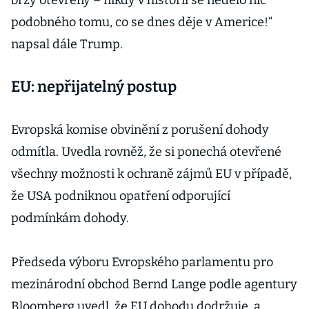
brzy otevřeny – nikdy v historii se nedělo nic
podobného tomu, co se dnes děje v Americe!“
napsal dále Trump.
EU: nepřijatelný postup
Evropská komise obvinění z porušení dohody
odmítla. Uvedla rovněž, že si ponechá otevřené
všechny možnosti k ochraně zájmů EU v případě,
že USA podniknou opatření odporující
podmínkám dohody.
Předseda výboru Evropského parlamentu pro
mezinárodní obchod Bernd Lange podle agentury
Bloomberg uvedl, že EU dohodu dodržuje, a