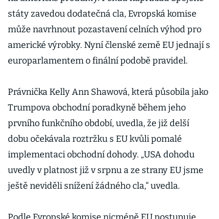
státy zavedou dodatečná cla, Evropská komise
může navrhnout pozastavení celních výhod pro
americké výrobky. Nyní členské země EU jednají s
europarlamentem o finální podobě pravidel.
Právnička Kelly Ann Shawová, která působila jako
Trumpova obchodní poradkyně během jeho
prvního funkčního období, uvedla, že již delší
dobu očekávala roztržku s EU kvůli pomalé
implementaci obchodní dohody. „USA dohodu
uvedly v platnost již v srpnu a ze strany EU jsme
ještě neviděli snížení žádného cla,“ uvedla.
Podle Evropské komise nicméně EU postupuje