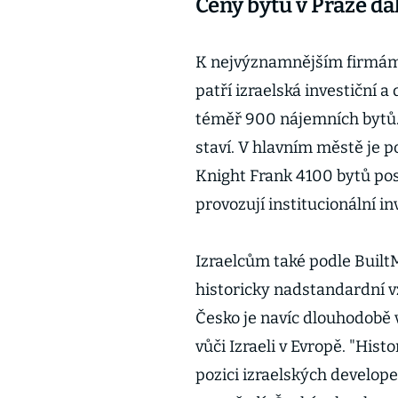
Ceny bytů v Praze dá
K nejvýznamnějším firmám
patří izraelská investiční 
téměř 900 nájemních bytů.
staví. V hlavním městě je 
Knight Frank 4100 bytů pos
provozují institucionální in
Izraelcům také podle Built
historicky nadstandardní v
Česko je navíc dlouhodobě 
vůči Izraeli v Evropě. "His
pozici izraelských developer