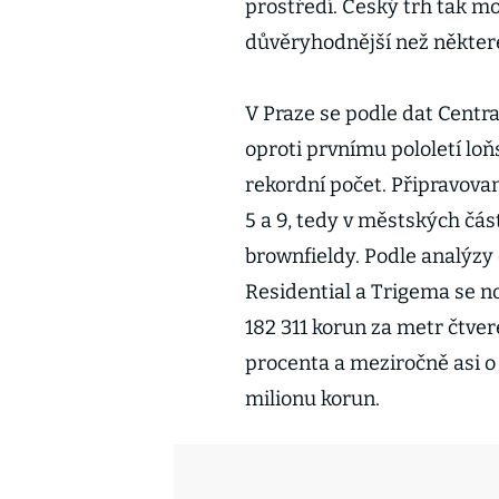
prostředí. Český trh tak moh
důvěryhodnější než některé
V Praze se podle dat Centra
oproti prvnímu pololetí lo
rekordní počet. Připravovan
5 a 9, tedy v městských čá
brownfieldy. Podle analýzy
Residential a Trigema se no
182 311 korun za metr čtvere
procenta a meziročně asi o
milionu korun.