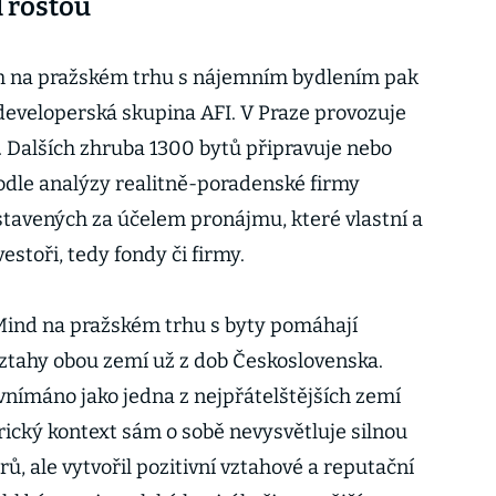
l rostou
 na pražském trhu s nájemním bydlením pak
a developerská skupina AFI. V Praze provozuje
 Dalších zhruba 1300 bytů připravuje nebo
podle analýzy realitně-poradenské firmy
tavených za účelem pronájmu, které vlastní a
vestoři, tedy fondy či firmy.
Mind na pražském trhu s byty pomáhají
ztahy obou zemí už z dob Československa.
vnímáno jako jedna z nejpřátelštějších zemí
torický kontext sám o sobě nevysvětluje silnou
ů, ale vytvořil pozitivní vztahové a reputační