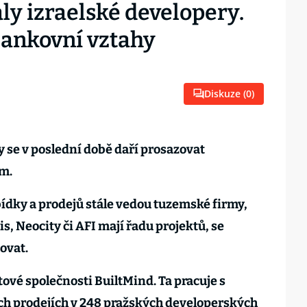
aly izraelské developery.
bankovní vztahy
Diskuze (
0
)
y se v poslední době daří prosazovat
m.
bídky a prodejů stále vedou tuzemské firmy,
s, Neocity či AFI mají řadu projektů, se
ovat.
tové společnosti BuiltMind. Ta pracuje s
ch prodejích v 248 pražských developerských