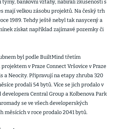
týmy, bankovní vztahy, nabírali zkušenosti s
s mají velkou zásobu projektů. Na český trh
 roce 1989. Tehdy ještě nebyl tak nasycený a
mínek získat například zajímavé pozemky či
ubnem byl podle BuiltMind třetím
projektem v Praze Connect Vršovice v Praze
is a Neocity. Připravují na etapy zhruba 320
měsíce prodali 54 bytů. Více se jich prodalo v
d developera Central Group a Kolbenova Park
hromady se ve všech developerských
h měsících v roce prodalo 2041 bytů.