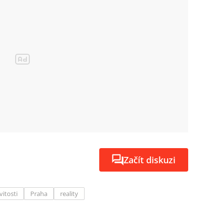
Začít diskuzi
itosti
Praha
reality