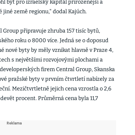
l být pro izraelský kapitál přirozenější a
 jiné země regionu," dodal Kajúch.
l Group připravuje zhruba 157 tisíc bytů,
ňského roku o 8000 více. Jedná se o doposud
é nové byty by měly vznikat hlavně v Praze 4,
stech s největšími rozvojovými plochami a
 developerských firem Central Group, Skanska
vé pražské byty v prvním čtvrtletí nabízely za
ční. Mezičtvrtletně jejich cena vzrostla o 2,6
 devět procent. Průměrná cena byla 11,7