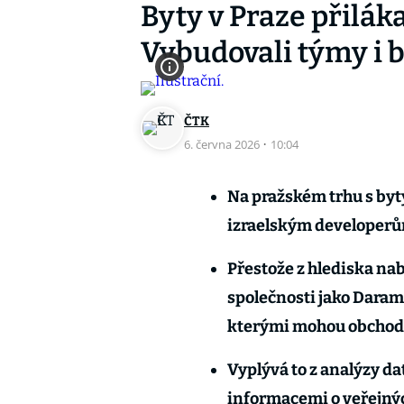
Byty v Praze přilák
Vybudovali týmy i 
ČTK
6. června 2026
·
10:04
Na pražském trhu s byt
izraelským developerů
Přestože z hlediska na
společnosti jako Darami
kterými mohou obchod
Vyplývá to z analýzy da
informacemi o veřejný