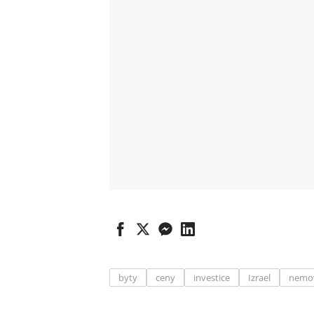
byty
ceny
investice
Izrael
nemov