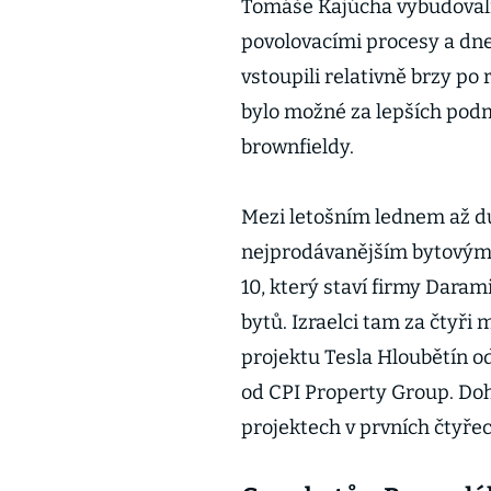
Tomáše Kajúcha vybudovali 
povolovacími procesy a dne
vstoupili relativně brzy po
bylo možné za lepších pod
brownfieldy.
Mezi letošním lednem až d
nejprodávanějším bytovým 
10, který staví firmy Daram
bytů. Izraelci tam za čtyři 
projektu Tesla Hloubětín o
od CPI Property Group. Do
projektech v prvních čtyřec