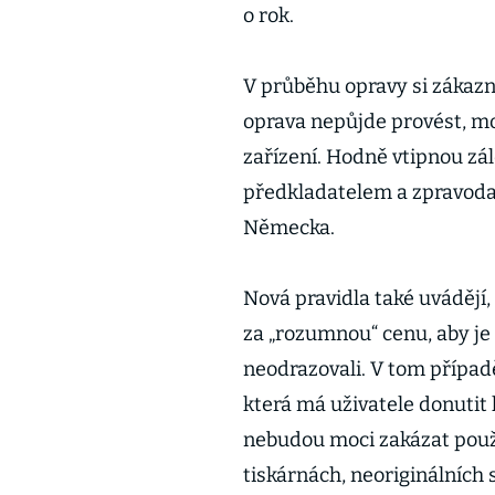
o rok.
V průběhu opravy si zákazn
oprava nepůjde provést, m
zařízení. Hodně vtipnou zále
předkladatelem a zpravoda
Německa.
Nová pravidla také uvádějí
za „rozumnou“ cenu, aby je
neodrazovali. V tom případě
která má uživatele donutit 
nebudou moci zakázat použ
tiskárnách, neoriginálních