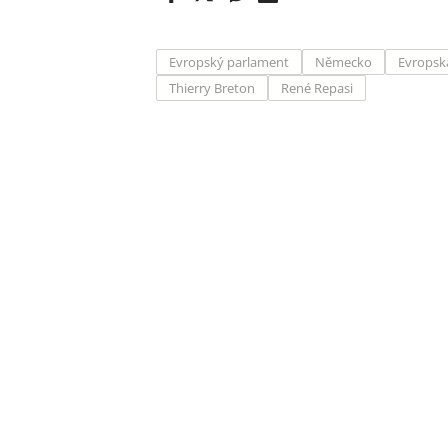
Evropský parlament
Německo
Evropsk
Thierry Breton
René Repasi