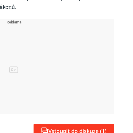
ákonů.
Vstoupit do diskuze (1)