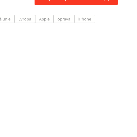
á unie
Evropa
Apple
oprava
iPhone