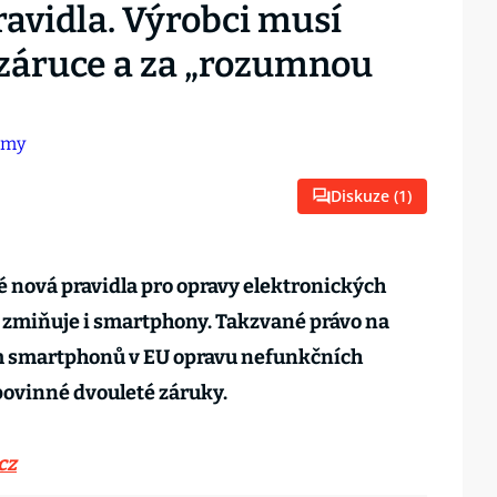
ravidla. Výrobci musí
o záruce a za „rozumnou
Diskuze (
1
)
vé nová pravidla pro opravy elektronických
ně zmiňuje i smartphony. Takzvané právo na
ům smartphonů v EU opravu nefunkčních
í povinné dvouleté záruky.
cz