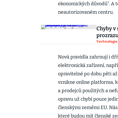
ekonomických důvodů“. A to
neautorizovaném centru.
Chyby v 
prozrazu
Technologie
Nová pravidla zahrnují i dří
elektronická zařízení, např
opravitelné po dobu pěti až d
vznikne online platforma, 
a prodejců použitých a nef
opravu už chybí pouze jedi
členskými zeměmi EU. Násl
které budou mít členské ze