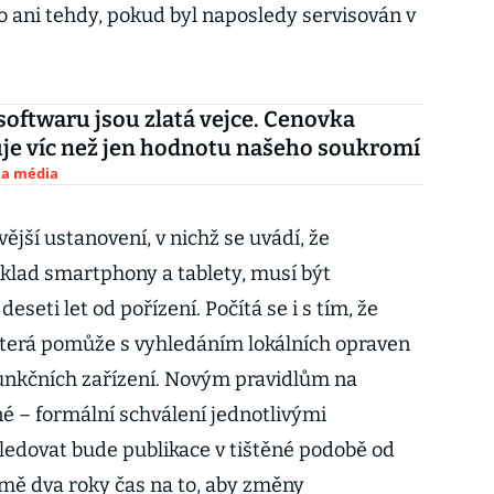
 ani tehdy, pokud byl naposledy servisován v
softwaru jsou zlatá vejce. Cenovka
je víc než jen hodnotu našeho soukromí
 a média
vější ustanovení, v nichž se uvádí, že
íklad smartphony a tablety, musí být
eseti let od pořízení. Počítá se i s tím, že
která pomůže s vyhledáním lokálních opraven
unkčních zařízení. Novým pravidlům na
né – formální schválení jednotlivými
edovat bude publikace v tištěné podobě od
mě dva roky čas na to, aby změny