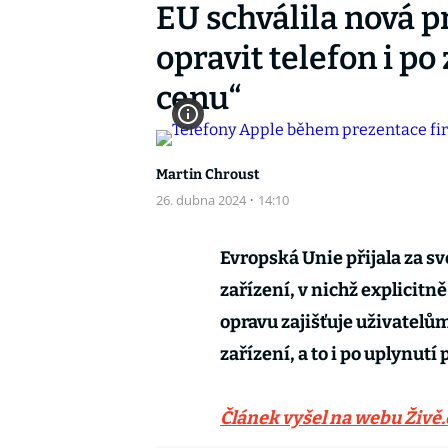
EU schválila nová p
opravit telefon i p
cenu“
Martin Chroust
26. dubna 2024
·
14:10
Evropská Unie přijala za s
zařízení, v nichž explicit
opravu zajišťuje uživatel
zařízení, a to i po uplynut
Článek vyšel na webu Živě.