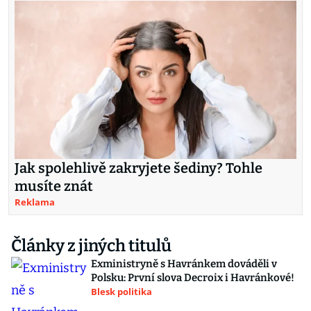
Jak spolehlivě zakryjete šediny? Tohle
musíte znát
Reklama
Články z jiných titulů
Exministryně s Havránkem dováděli v
Polsku: První slova Decroix i Havránkové!
Blesk politika