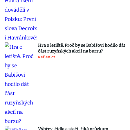
Hra o letiště. Proč by se Babišovi hodilo dát
část ruzyňských akcií na burzu?
Reflex.cz
Výhřev, čidla a stačí, říká průzkum.