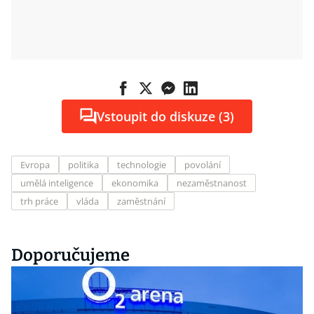
Vstoupit do diskuze (3)
Evropa
politika
technologie
povolání
umělá inteligence
ekonomika
nezaměstnanost
trh práce
vláda
zaměstnání
Doporučujeme