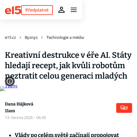
Předplatné
e15.cz
Byznys
Technologie a média
Kreativní destrukce v éře AI. Státy
hledají recept, jak kvůli robotům
neztratit celou generaci mladých
Dana Hájková
3
11am
13. června 2026
·
06:30
Vlády po celém světě začínají propojovat