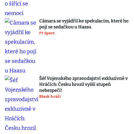
Câmara se vyjádřil ke spekulacím, které ho
pojí se sedačkou u Haasu
F1 Sport
Šéf Vojenského zpravodajství exkluzivně v
Hráčích: Česku hrozil vyšší stupeň
nebezpečí!
Blesk hráči