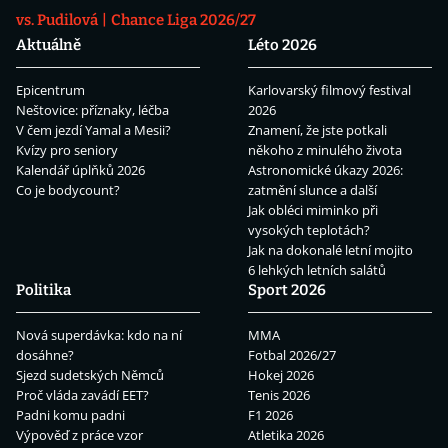
vs. Pudilová
Chance Liga 2026/27
Aktuálně
Léto 2026
Epicentrum
Karlovarský filmový festival
Neštovice: příznaky, léčba
2026
V čem jezdí Yamal a Mesii?
Znamení, že jste potkali
Kvízy pro seniory
někoho z minulého života
Kalendář úplňků 2026
Astronomické úkazy 2026:
Co je bodycount?
zatmění slunce a další
Jak obléci miminko při
vysokých teplotách?
Jak na dokonalé letní mojito
6 lehkých letních salátů
Politika
Sport 2026
Nová superdávka: kdo na ní
MMA
dosáhne?
Fotbal 2026/27
Sjezd sudetských Němců
Hokej 2026
Proč vláda zavádí EET?
Tenis 2026
Padni komu padni
F1 2026
Výpověď z práce vzor
Atletika 2026