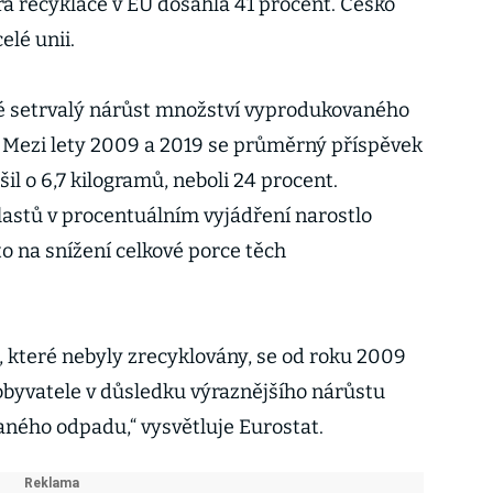
ra recyklace v EU dosáhla 41 procent. Česko
elé unii.
ké setrvalý nárůst množství vyprodukovaného
 Mezi lety 2009 a 2019 se průměrný příspěvek
il o 6,7 kilogramů, neboli 24 procent.
astů v procentuálním vyjádření narostlo
to na snížení celkové porce těch
, které nebyly zrecyklovány, se od roku 2009
 obyvatele v důsledku výraznějšího nárůstu
ného odpadu,“ vysvětluje Eurostat.