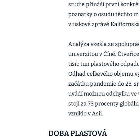
studie přináší první konkr
poznatky o osudu těchto ma
v tiskové zprávě Kalifornsk
Analýza vzešla ze spoluprá
univerzitou v Číně. Čtveřic
tisíc tun plastového odpad
Odhad celkového objemu v
začátku pandemie do 23. sr
uvádí možnou odchylku ve v
stojí za 73 procenty globá
vzniklo v Asii.
DOBA PLASTOVÁ