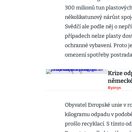
300 milionů tun plastových
několikatunový nárůst spoj
Svědčí ale podle něj o nepř
případech nelze plasty dos
ochranné vybavení. Proto j
omezení spotřeby postradat
Krize od
německé
Byznys
Obyvatel Evropské unie v r
kilogramu odpadu v podobě 
prošlo recyklací. S tímto o