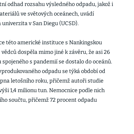
étní odhad rozsahu výsledného odpadu, jakož i
teriálů ve světových oceánech, uvádí
á univerzita v San Diegu (UCSD).
ce této americké instituce s Nankingskou
e vědců dospěla mimo jiné k závěru, že asi 26
u spojeného s pandemií se dostalo do oceánů.
yprodukovaného odpadu se týká období od
pna letošního roku, přičemž autoři studie
ýši 1,4 milionu tun. Nemocnice podle nich
lního součtu, přičemž 72 procent odpadu