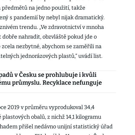
 předmětů na jedno použití, takže
ený s pandemií by nebyl nijak dramatický.
íznivém trendu. „Ve zdravotnictví v mnoha
t dobře nahradit, obzvláště pokud jde o
e zcela nezbytné, abychom se zaměřili na
elných jednorázových plastů,“ uvádí list.
padů v Česku se prohlubuje i kvůli
mu průmyslu. Recyklace nefunguje
oce 2019 v průměru vyprodukoval 34,4
plastových obalů, z nichž 14,1 kilogramu
dhadem přišel nedávno unijní statistický úřad