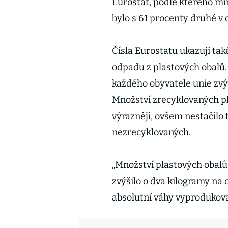
Eurostat, podle kterého mí
bylo s 61 procenty druhé v c
Čísla Eurostatu ukazují ta
odpadu z plastových obalů.
každého obyvatele unie zvýš
Množství zrecyklovaných pl
výrazněji, ovšem nestačilo 
nezrecyklovaných.
„Množství plastových obalů
zvýšilo o dva kilogramy na
absolutní váhy vyprodukova