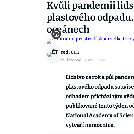
Kvůli pandemii lid
plastového odpadu.
oceánech
,
red
ČTK
15. listopadu 2021
·
15:55
Lidstvo za rok a půl pande
plastového odpadu souvisej
odhadem přichází tým vědců
publikované tento týden o
National Academy of Scien
vytváří nemocnice.