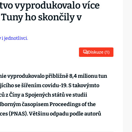
stvo vyprodukovalo více
 Tuny ho skončily v
Diskuze (
1
)
mie vyprodukovalo přibližně 8,4 milionu tun
ícího se šířením covidu-19. S takovýmto
 z Číny a Spojených států ve studii
dborným časopisem Proceedings of the
ces (PNAS). Většinu odpadu podle autorů