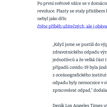
Po první světové válce se v domác
revoluce. Plasty se staly příslibem
nebyl jako dřív.
čtěte příběh užitečných, ale i obá
„Když jsme se pustili do vý
zdravotnického odpadu výr
jednotlivců a že velká část 
případů covidu-19 byla ji
z oceánografického institu
odpadu byly nemocnice v ob
zpracovávat odpad,“ dodala
Deník Los Angeles Times uv