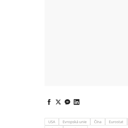
USA
Evropská unie
Čína
Eurostat