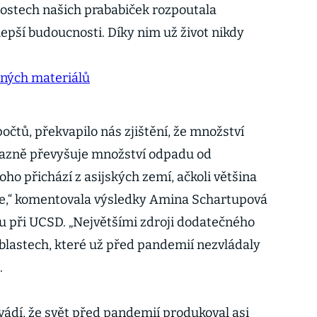
nostech našich prababiček rozpoutala
 lepší budoucnosti. Díky nim už život nikdy
vaných materiálů
počtů, překvapilo nás zjištění, že množství
azně převyšuje množství odpadu od
toho přichází z asijských zemí, ačkoli většina
nde,“ komentovala výsledky Amina Schartupová
tu při UCSD. „Největšími zdroji dodatečného
lastech, které už před pandemií nezvládaly
.
ádí, že svět před pandemií produkoval asi