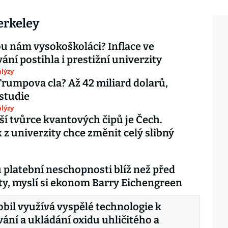
erkeley
 nám vysokoškoláci? Inflace ve
ní postihla i prestižní univerzity
lýzy
Trumpova cla? Až 42 miliard dolarů,
studie
lýzy
í tvůrce kvantových čipů je Čech.
 z univerzity chce změnit celý slibný
 platební neschopnosti blíž než před
ety, myslí si ekonom Barry Eichengreen
il využívá vyspělé technologie k
ání a ukládání oxidu uhličitého a