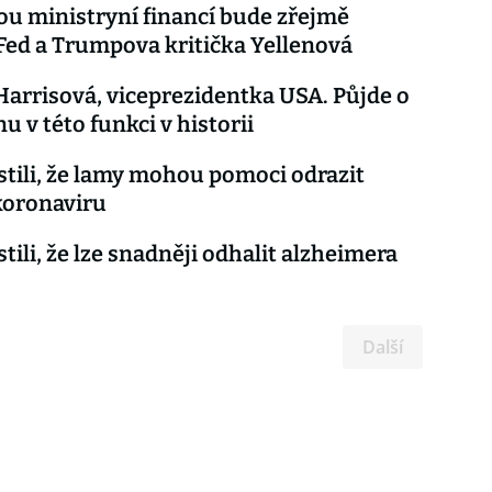
u ministryní financí bude zřejmě
Fed a Trumpova kritička Yellenová
arrisová, viceprezidentka USA. Půjde o
u v této funkci v historii
istili, že lamy mohou pomoci odrazit
koronaviru
stili, že lze snadněji odhalit alzheimera
Další