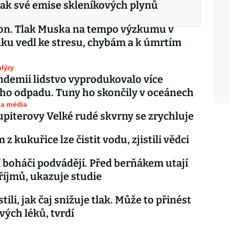
tak své emise skleníkových plynů
lon. Tlak Muska na tempo výzkumu v
ku vedl ke stresu, chybám a k úmrtím
lýzy
ndemii lidstvo vyprodukovalo více
ho odpadu. Tuny ho skončily v oceánech
 a média
upiterovy Velké rudé skvrny se zrychluje
 kukuřice lze čistit vodu, zjistili vědci
 boháči podvádějí. Před berňákem utají
říjmů, ukazuje studie
stili, jak čaj snižuje tlak. Může to přinést
vých léků, tvrdí