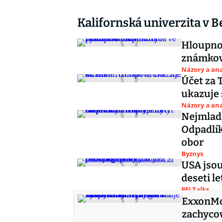
Kalifornská univerzita v B
Hloupnou
známková
Názory a ana
Účet za 
ukazuje 
Názory a ana
Nejmladš
Odpadlík
obor
Byznys
USA jsou
deseti l
PFI Talks
ExxonMob
zachycov