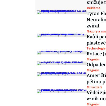
snižuje 
Reklama
Tyran E
Neuralin
zvířat
Názory a ana
Kvůli pa
plastové
Technologie
Rotace J
Magazín
Odpadem z
Magazín
Američtí
pětinu p
Miliardáři
Vědci zji
vznik no
Magazín