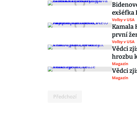
Bidenovo
exšéfka 
Volby v USA
Kamala H
první žen
Volby v USA
Vědci zj
hrozbu 
Magazín
Vědci zji
Magazín
Předchozí