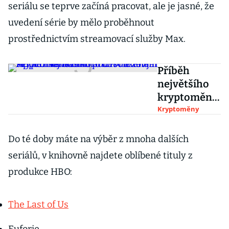
seriálu se teprve začíná pracovat, ale je jasné, že
uvedení série by mělo proběhnout
prostřednictvím streamovací služby Max.
Příběh
největšího
kryptoměno
vého
Kryptoměny
podvodu
zaujal Apple.
Do té doby máte na výběr z mnoha dalších
Natočí film
seriálů, v knihovně najdete oblíbené tituly z
o odsouzené
produkce HBO:
m šéfovi FTX
Bankmanu-
Friedovi
The Last of Us