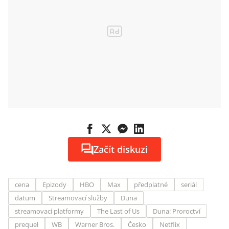
Začít diskuzi
cena
Epizody
HBO
Max
předplatné
seriál
datum
Streamovací služby
Duna
streamovací platformy
The Last of Us
Duna: Proroctví
prequel
WB
Warner Bros.
Česko
Netflix