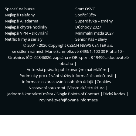
SpaceX na burze
Smrt OSVČ
Nejlepší telefony
Spořicí účty
Nejlepší AI zdarma
Superdávka – změny
Nejlepší chytré hodinky
Důchody 2027
Nejlepší VPN – srovnání
Minimální mzda 2027
Netflix filmy a seriály
Senior Pas – slevy
© 2001 - 2026 Copyright
CZECH NEWS CENTER a.s.
se sídlem náměstí Marie Schmolkové 3493/1, 100 00 Praha 10 -
Strašnice, IČO: 02346826, zapsána v OR, sp.zn. B 19490 a dodavatelé
obsahu
Autorská práva k publikovaným materiálům
Podmínky pro užívání služby informační společnosti
Informace o zpracování osobních údajů
Cookies
Nastavení soukromí
Vlastnická struktura
Jednotná kontaktní místa / Single Points of Contact
Etický kodex
Povinně zveřejňované informace