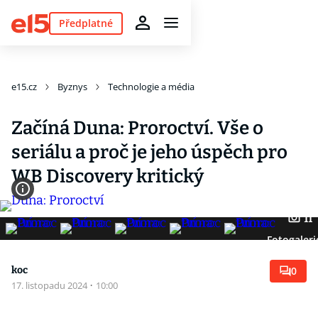
Předplatné
e15.cz
Byznys
Technologie a média
Začíná Duna: Proroctví. Vše o
seriálu a proč je jeho úspěch pro
WB Discovery kritický
11
Fotogaleri
koc
0
17. listopadu 2024
·
10:00