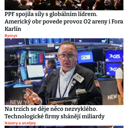
PPF spojila síly s globálním lídrem.
Americký obr povede provoz O2 areny i Fora
Karlín
Byznys
Na trzích se děje něco nezvyklého.
Technologické firmy shánějí miliardy
Názory a analýzy