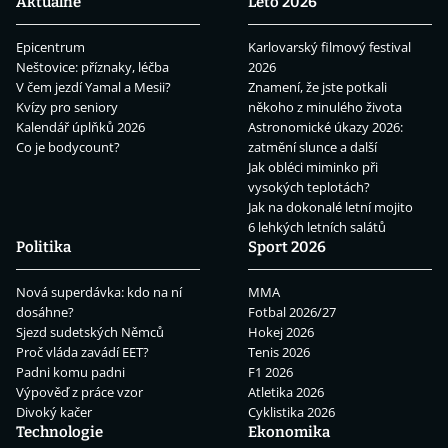
Aktuálně
Léto 2026
Epicentrum
Karlovarský filmový festival
Neštovice: příznaky, léčba
2026
V čem jezdí Yamal a Mesii?
Znamení, že jste potkali
Kvízy pro seniory
někoho z minulého života
Kalendář úplňků 2026
Astronomické úkazy 2026:
Co je bodycount?
zatmění slunce a další
Jak obléci miminko při
vysokých teplotách?
Jak na dokonalé letní mojito
6 lehkých letních salátů
Politika
Sport 2026
Nová superdávka: kdo na ní
MMA
dosáhne?
Fotbal 2026/27
Sjezd sudetských Němců
Hokej 2026
Proč vláda zavádí EET?
Tenis 2026
Padni komu padni
F1 2026
Výpověď z práce vzor
Atletika 2026
Divoký kačer
Cyklistika 2026
Technologie
Ekonomika