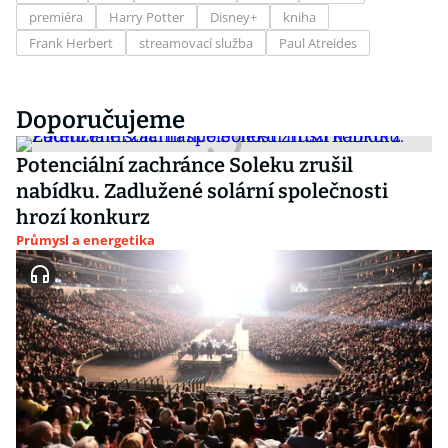
premiéra
Harry Potter
Disney+
kniha
Frank Herbert
streamovací služba
Paul Atreides
Doporučujeme
Potenciální zachránce Soleku zrušil
nabídku. Zadlužené solární společnosti
hrozí konkurz
Průmysl a energetika