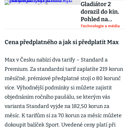
Gladiátor 2
dorazil do kin.
Pohled na
nejvýdělečnější
Technologie a média
filmy Ridleyho
Scotta překvapí
Cena předplatného a jak si předplatit Max
Max v Česku nabízí dva tarify – Standard a
Premium. Za standardní tarif zaplatíte 219 korun
měsíčně, prémiové předplatné stojí o 80 korunč
více. Výhodnější podmínky si můžete zajistit
objednáním ročního paušálu, se kterým vás
varianta Standard vyjde na 182,50 korun za
měsíc. K tarifům si za 70 korun za měsíc můžete
dokoupit balíček Sport. Uvedené ceny platí při