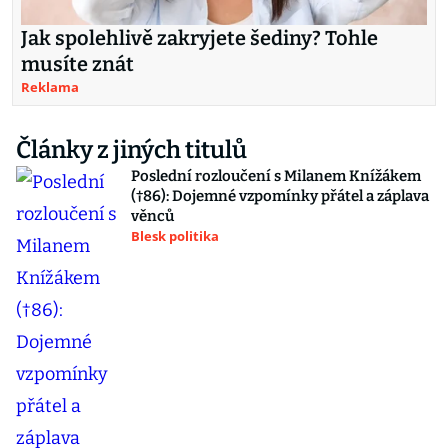
Jak spolehlivě zakryjete šediny? Tohle
musíte znát
Reklama
Články z jiných titulů
Poslední rozloučení s Milanem Knížákem
(†86): Dojemné vzpomínky přátel a záplava
věnců
Blesk politika