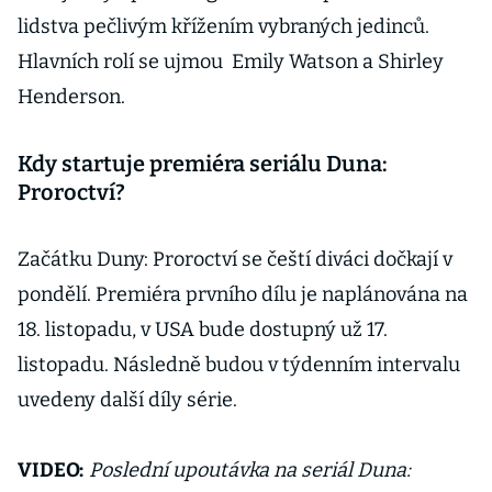
lidstva pečlivým křížením vybraných jedinců.
Hlavních rolí se ujmou Emily Watson a Shirley
Henderson.
Kdy startuje premiéra seriálu Duna:
Proroctví?
Začátku Duny: Proroctví se čeští diváci dočkají v
pondělí. Premiéra prvního dílu je naplánována na
18. listopadu, v USA bude dostupný už 17.
listopadu. Následně budou v týdenním intervalu
uvedeny další díly série.
VIDEO:
Poslední upoutávka na seriál Duna: