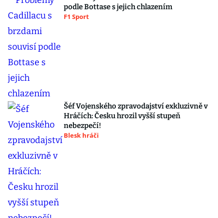
podle Bottase s jejich chlazením
F1 Sport
Šéf Vojenského zpravodajství exkluzivně v
Hráčích: Česku hrozil vyšší stupeň
nebezpečí!
Blesk hráči