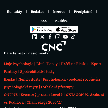
Kontakty
Redakce
Inzerce
Předplatné
RSS
Kariéra
Další témata z našich webů
Moje Psychologie
Blesk Tlapky
Hráči na Blesku
iSport
Fantasy
Spotřebitelské testy
Blesku
Nemovitosti
Psychologika - podcast rozbíjející
psychologické mýty
Fotbalové přestupy
ONLINE
Eventový prostor Level 9
OKTAGON 92: Szabová
vs. Pudilová
Chance Liga 2026/27