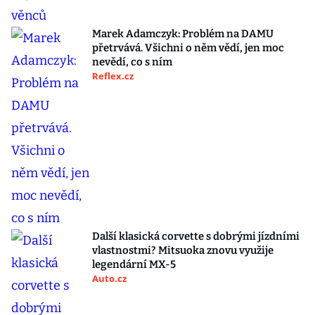
Marek Adamczyk: Problém na DAMU
přetrvává. Všichni o něm vědí, jen moc
nevědí, co s ním
Reflex.cz
Další klasická corvette s dobrými jízdními
vlastnostmi? Mitsuoka znovu využije
legendární MX-5
Auto.cz