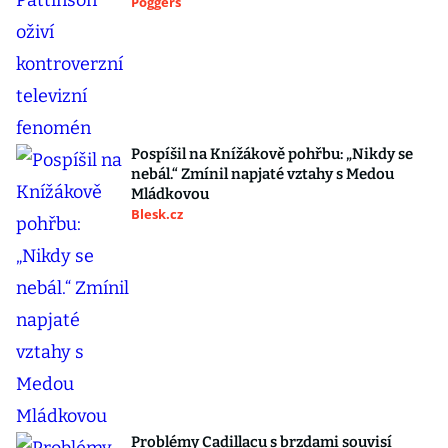
Poggers
Pospíšil na Knížákově pohřbu: „Nikdy se
nebál.“ Zmínil napjaté vztahy s Medou
Mládkovou
Blesk.cz
Problémy Cadillacu s brzdami souvisí