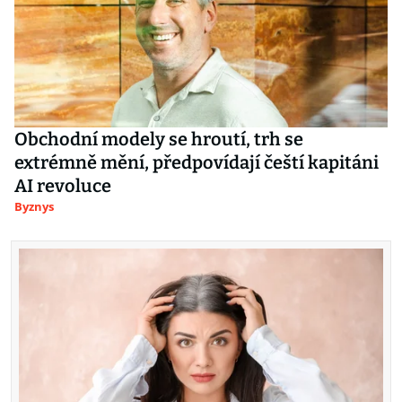
Obchodní modely se hroutí, trh se
extrémně mění, předpovídají čeští kapitáni
AI revoluce
Byznys