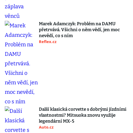
Marek Adamczyk: Problém na DAMU
přetrvává. Všichni o něm vědí, jen moc
nevědí, co s ním
Reflex.cz
Další klasická corvette s dobrými jízdními
vlastnostmi? Mitsuoka znovu využije
legendární MX-5
Auto.cz