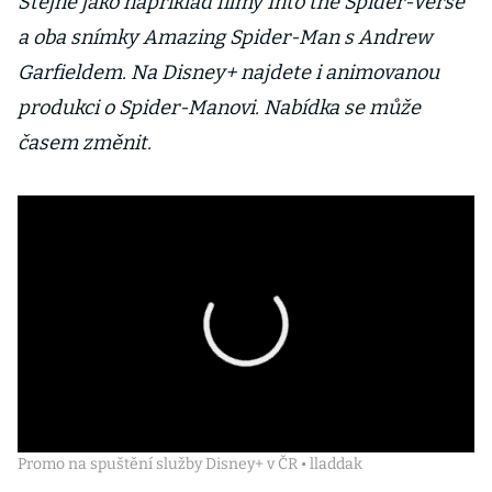
Stejně jako například filmy Into the Spider-Verse
a oba snímky Amazing Spider-Man s Andrew
Garfieldem. Na Disney+ najdete i animovanou
produkci o Spider-Manovi. Nabídka se může
časem změnit.
Promo na spuštění služby Disney+ v ČR • lladdak