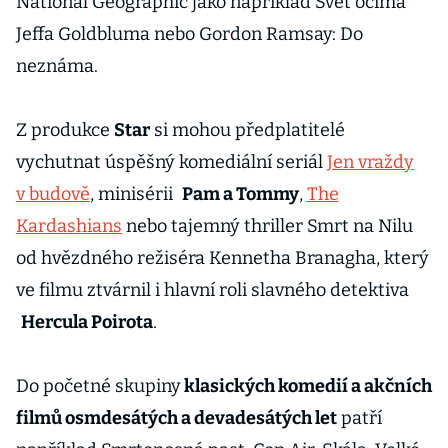
National Geographic jako například Svět očima
Jeffa Goldbluma nebo Gordon Ramsay: Do
neznáma.
Z produkce
Star
si mohou předplatitelé
vychutnat úspěšný komediální seriál
Jen vraždy
v budově
, minisérii
Pam a Tommy
,
The
Kardashians
nebo tajemný thriller Smrt na Nilu
od hvězdného režiséra Kennetha Branagha, který
ve filmu ztvárnil i hlavní roli slavného detektiva
Hercula Poirota
.
Do početné skupiny
klasických komedií a akčních
filmů osmdesátých a devadesátých let
patří