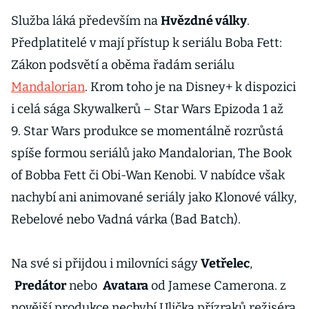
Služba láká především na
Hvězdné války
.
Předplatitelé v mají přístup k seriálu Boba Fett:
Zákon podsvětí a oběma řadám seriálu
Mandalorian
. Krom toho je na Disney+ k dispozici
i celá sága Skywalkerů – Star Wars Epizoda 1 až
9. Star Wars produkce se momentálně rozrůstá
spíše formou seriálů jako Mandalorian, The Book
of Bobba Fett či Obi-Wan Kenobi. V nabídce však
nachybí ani animované seriály jako Klonové války,
Rebelové nebo Vadná várka (Bad Batch).
Na své si přijdou i milovníci ságy
Vetřelec
,
Predátor
nebo
Avatara
od Jamese Camerona. z
novější produkce nechybí Ulička přízraků režiséra