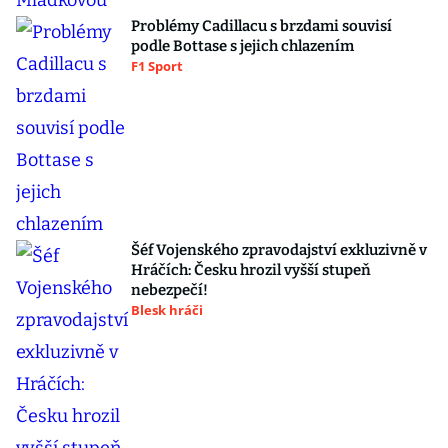
Problémy Cadillacu s brzdami souvisí
podle Bottase s jejich chlazením
F1 Sport
Šéf Vojenského zpravodajství exkluzivně v
Hráčích: Česku hrozil vyšší stupeň
nebezpečí!
Blesk hráči