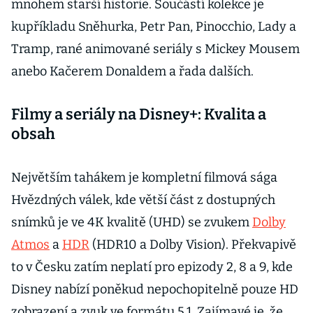
mnohem starší historie. Součástí kolekce je
kupříkladu Sněhurka, Petr Pan, Pinocchio, Lady a
Tramp, rané animované seriály s Mickey Mousem
anebo Kačerem Donaldem a řada dalších.
Filmy a seriály na Disney+: Kvalita a
obsah
Největším tahákem je kompletní filmová sága
Hvězdných válek, kde větší část z dostupných
snímků je ve 4K kvalitě (UHD) se zvukem
Dolby
Atmos
a
HDR
(HDR10 a Dolby Vision). Překvapivě
to v Česku zatím neplatí pro epizody 2, 8 a 9, kde
Disney nabízí poněkud nepochopitelně pouze HD
zobrazení a zvuk ve formátu 5.1. Zajímavé je, že