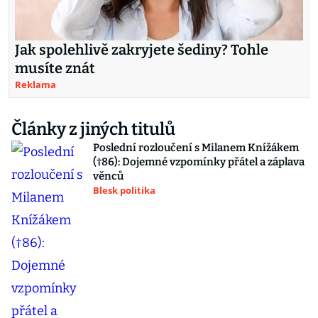
Jak spolehlivě zakryjete šediny? Tohle
musíte znát
Reklama
Články z jiných titulů
Poslední rozloučení s Milanem Knížákem
(†86): Dojemné vzpomínky přátel a záplava
věnců
Blesk politika