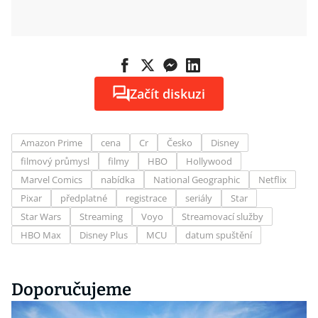
Začít diskuzi
Amazon Prime
cena
Cr
Česko
Disney
filmový průmysl
filmy
HBO
Hollywood
Marvel Comics
nabídka
National Geographic
Netflix
Pixar
předplatné
registrace
seriály
Star
Star Wars
Streaming
Voyo
Streamovací služby
HBO Max
Disney Plus
MCU
datum spuštění
Doporučujeme