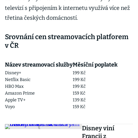
televizí s připojením k internetu využívá více než
třetina českých domácností.
Srovnání cen streamovacích platforem
v ČR
Název streamovací služby
Měsíční poplatek
Disney+
199 Kč
Netflix Basic
199 Kč
HBO Max
199 Kč
Amazon Prime
159 Kč
Apple TV+
139 Kč
Voyo
159 Kč
Disney viní
Francii z