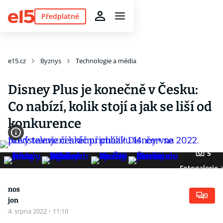
Předplatné
e15.cz
Byznys
Technologie a média
Disney Plus je konečně v Česku:
Co nabízí, kolik stojí a jak se liší od
konkurence
5
Fotogalerie
nos
0
jon
4. srpna 2022
·
11:10