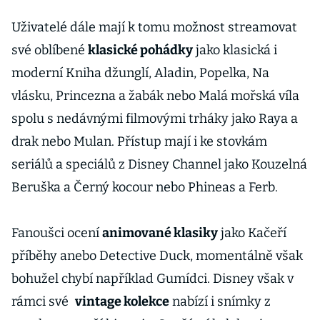
Uživatelé dále mají k tomu možnost streamovat
své oblíbené
klasické pohádky
jako klasická i
moderní Kniha džunglí, Aladin, Popelka, Na
vlásku, Princezna a žabák nebo Malá mořská víla
spolu s nedávnými filmovými trháky jako Raya a
drak nebo Mulan. Přístup mají i ke stovkám
seriálů a speciálů z Disney Channel jako Kouzelná
Beruška a Černý kocour nebo Phineas a Ferb.
Fanoušci ocení
animované klasiky
jako Kačeří
příběhy anebo Detective Duck, momentálně však
bohužel chybí například Gumídci. Disney však v
rámci své
vintage kolekce
nabízí i snímky z