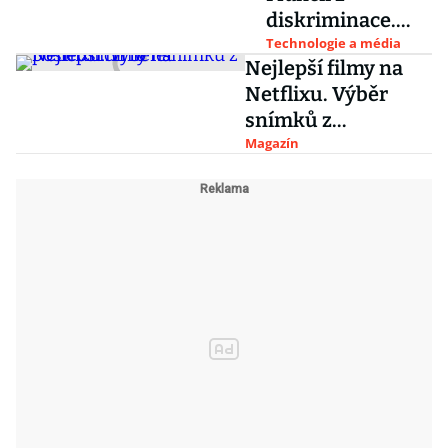
diskriminace.
Novinku tam
Technologie a média
Nejlepší filmy na
uvede rovnou na
Netflixu. Výběr
Disney+
snímků z
posledních 10 let
Magazín