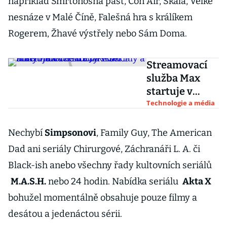
například Smrtonosná past, Con Air, Skála, Velké
nesnáze v Malé Číně, Falešná hra s králíkem
Rogerem, Žhavé výstřely nebo Sám Doma.
Streamovací
služba Max
startuje v
Česku. Jaké
Technologie a média
seriály a filmy
nabídne a kdy
Nechybí
Simpsonovi
, Family Guy, The American
skončí HBO
Dad ani seriály Chirurgové, Záchranáři L. A. či
Max?
Black-ish anebo všechny řady kultovních seriálů
M.A.S.H.
nebo 24 hodin. Nabídka seriálu
Akta X
bohužel momentálně obsahuje pouze filmy a
desátou a jedenáctou sérii.