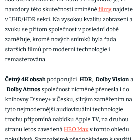
navzdory této skutečnosti zmíněné
filmy
najdete
v UHD/HDR sekci. Na vysokou kvalitu zobrazení a
zvuku se přitom společnost v poslední době
zaměřuje, kromě nových snímků byla řada
starších filmů pro moderní technologie i
remasterována.
Četný 4K obsah
podporující
HDR
,
Dolby Vision
a
Dolby Atmos
společnost nicméně přenesla i do
knihovny Disney+ v Česku, silným zaměřením na
tyto nejmodernější audiovizuální technologie
trochu připomíná nabídku Apple TV, na druhou
stranu letos zavedená
HBO Max
v tomto ohledu
pokulhává. Samozřejmě předpokladem k využití