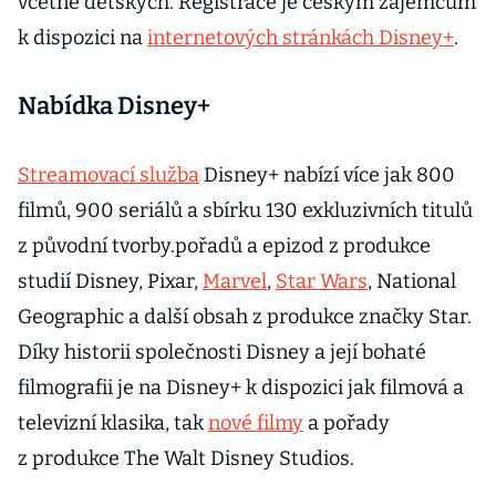
včetně dětských. Registrace je českým zájemcům
k dispozici na
internetových stránkách Disney+
.
Nabídka Disney+
Streamovací služba
Disney+ nabízí více jak 800
filmů, 900 seriálů a sbírku 130 exkluzivních titulů
z původní tvorby.pořadů a epizod z produkce
studií Disney, Pixar,
Marvel
,
Star Wars
, National
Geographic a další obsah z produkce značky Star.
Díky historii společnosti Disney a její bohaté
filmografii je na Disney+ k dispozici jak filmová a
televizní klasika, tak
nové filmy
a pořady
z produkce The Walt Disney Studios.