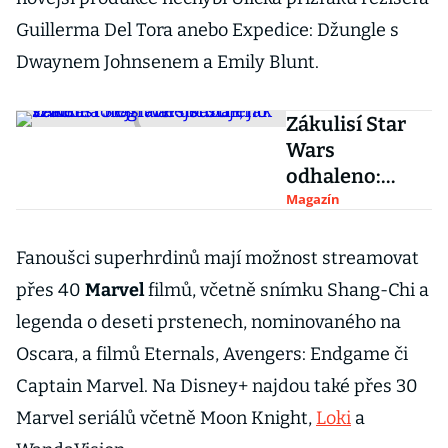
Guillerma Del Tora anebo Expedice: Džungle s
Dwaynem Johnsenem a Emily Blunt.
Zákulisí Star
Wars
odhaleno:
vzácné
Magazín
fotografie
ukazují, jak
Fanoušci superhrdinů mají možnost streamovat
vznikala
přes 40
Marvel
filmů, včetně snímku Shang-Chi a
nejslavnější
legenda o deseti prstenech, nominovaného na
sci-fi série
Oscara, a filmů Eternals, Avengers: Endgame či
Captain Marvel. Na Disney+ najdou také přes 30
Marvel seriálů včetně Moon Knight,
Loki
a