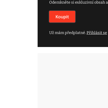
Odemkněte si exkluzivní obsah a
Koupit
Už mám předplatné.
Přihlásit se