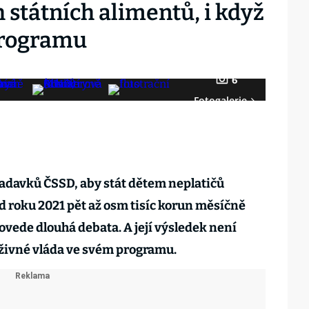
 státních alimentů, i když
 programu
6
Fotogalerie
adavků ČSSD, aby stát dětem neplatičů
d roku 2021 pět až osm tisíc korun měsíčně
 povede dlouhá debata. A její výsledek není
ýživné vláda ve svém programu.