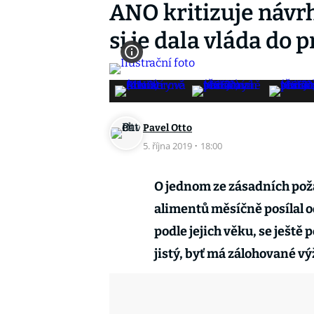
ANO kritizuje návrh
si je dala vláda do
Pavel Otto
5. října 2019
·
18:00
O jednom ze zásadních pož
alimentů měsíčně posílal o
podle jejich věku, se ještě
jistý, byť má zálohované v