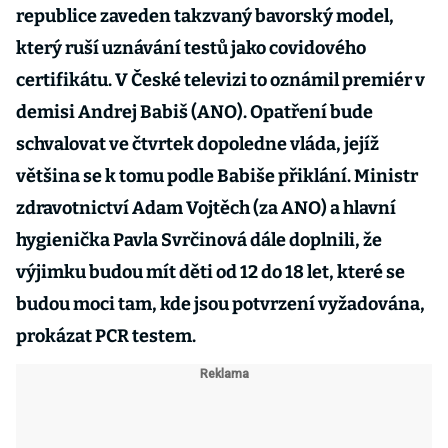
republice zaveden takzvaný bavorský model,
který ruší uznávání testů jako covidového
certifikátu. V České televizi to oznámil premiér v
demisi Andrej Babiš (ANO). Opatření bude
schvalovat ve čtvrtek dopoledne vláda, jejíž
většina se k tomu podle Babiše přiklání. Ministr
zdravotnictví Adam Vojtěch (za ANO) a hlavní
hygienička Pavla Svrčinová dále doplnili, že
výjimku budou mít děti od 12 do 18 let, které se
budou moci tam, kde jsou potvrzení vyžadována,
prokázat PCR testem.