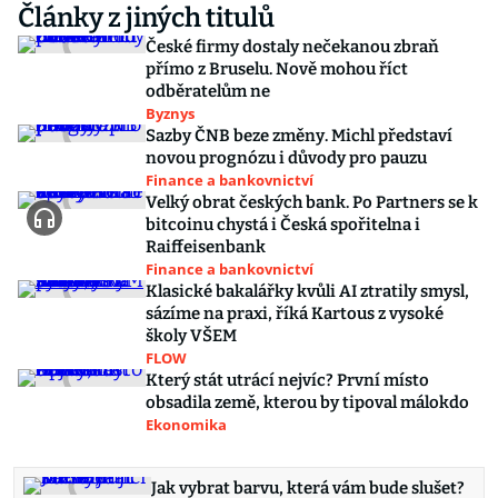
Články z jiných titulů
České firmy dostaly nečekanou zbraň
přímo z Bruselu. Nově mohou říct
odběratelům ne
Byznys
Sazby ČNB beze změny. Michl představí
novou prognózu i důvody pro pauzu
Finance a bankovnictví
Velký obrat českých bank. Po Partners se k
bitcoinu chystá i Česká spořitelna i
Raiffeisenbank
Finance a bankovnictví
Klasické bakalářky kvůli AI ztratily smysl,
sázíme na praxi, říká Kartous z vysoké
školy VŠEM
FLOW
Který stát utrácí nejvíc? První místo
obsadila země, kterou by tipoval málokdo
Ekonomika
Jak vybrat barvu, která vám bude slušet?