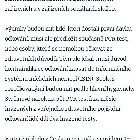
zařízeních a v zařízeních sociálních služeb.
Výjimky budou mít lidé, kteří dostali první dávku
očkování, musí ale předložit současně PCR test,
nebo osoby, které se nemohou očkovat ze
zdravotních důvodů. Těm ale lékař musí důvod
kontraindikace očkování zapsat do Informačního
systému infekčních nemocí (ISIN). Spolu s
rozočkovanými budou mít podle hlavní hygieničky
Svrčinové nárok na pět PCR testů za měsíc
hrazených z veřejného zdravotního pojištění,
očkovaní lidé dál dva hrazené testy.
V úterý přibylo v Česku nejvíc nákaz covidem-19