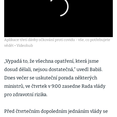
Aplikace třetí dávky očkování proti covidu - vše, co potřebujete
vědět • Videohub
„Vypadá to, že všechna opatření, která jsme
dosud dělali, nejsou dostatečná,“ uvedl Babiš.
Dnes večer se uskuteční porada některých
ministrů, ve čtvrtek v 9:00 zasedne Rada vlády
pro zdravotní rizika.
Před čtvrtečním dopoledním jednáním vlády se