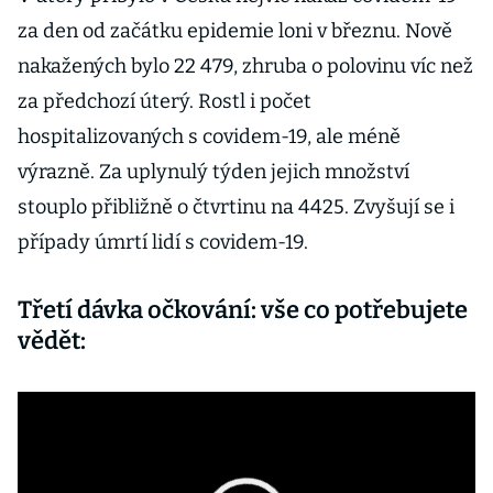
za den od začátku epidemie loni v březnu. Nově
nakažených bylo 22 479, zhruba o polovinu víc než
za předchozí úterý. Rostl i počet
hospitalizovaných s covidem-19, ale méně
výrazně. Za uplynulý týden jejich množství
stouplo přibližně o čtvrtinu na 4425. Zvyšují se i
případy úmrtí lidí s covidem-19.
Třetí dávka očkování: vše co potřebujete
vědět: