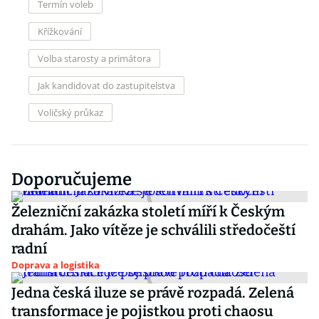
Termín voleb
Křížkování
Volba starosty a primátora
Jak kandidovat do zastupitelstva
Voličský průkaz
Doporučujeme
Železniční zakázka století míří k Českým
drahám. Jako vítěze je schválili středočeští
radní
Doprava a logistika
Jedna česká iluze se právě rozpadá. Zelená
transformace je pojistkou proti chaosu