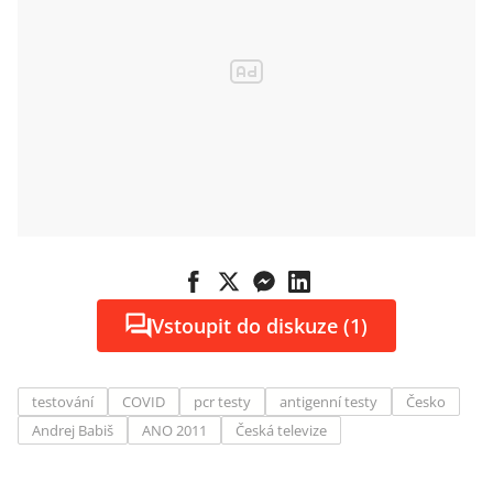
Vstoupit do diskuze (1)
testování
COVID
pcr testy
antigenní testy
Česko
Andrej Babiš
ANO 2011
Česká televize