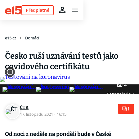
Předplatné
e15.cz
Domácí
Česko ruší uznávání testů jako
covidového certifikátu
4
Fotogalerie
ČTK
1
17. listopadu 2021
·
16:15
Od noci z neděle na pondělí bude v České