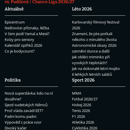
vs. Pudilová
Chance Liga 2026/27
Aktuálně
Léto 2026
Epicentrum
Karlovarský filmový festival
Neštovice: příznaky, léčba
2026
V čem jezdí Yamal a Mesii?
Znamení, že jste potkali
Kvízy pro seniory
někoho z minulého života
Kalendář úplňků 2026
Astronomické úkazy 2026:
Co je bodycount?
zatmění slunce a další
Jak obléci miminko při
vysokých teplotách?
Jak na dokonalé letní mojito
6 lehkých letních salátů
Politika
Sport 2026
Nová superdávka: kdo na ní
MMA
dosáhne?
Fotbal 2026/27
Sjezd sudetských Němců
Hokej 2026
Proč vláda zavádí EET?
Tenis 2026
Padni komu padni
F1 2026
Výpověď z práce vzor
Atletika 2026
Divoký kačer
Cyklistika 2026