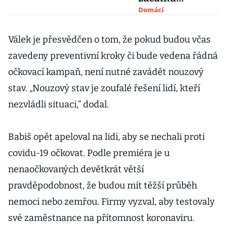
pandemie. V
Domácí
Česku jich
přibylo více než
Válek je přesvědčen o tom, že pokud budou včas
22 tisíc
zavedeny preventivní kroky či bude vedena řádná
očkovací kampaň, není nutné zavádět nouzový
stav. „Nouzový stav je zoufalé řešení lidí, kteří
nezvládli situaci,“ dodal.
Babiš opět apeloval na lidi, aby se nechali proti
covidu-19 očkovat. Podle premiéra je u
nenaočkovaných devětkrát větší
pravděpodobnost, že budou mít těžší průběh
nemoci nebo zemřou. Firmy vyzval, aby testovaly
své zaměstnance na přítomnost koronaviru.