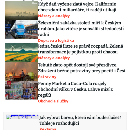
Když daň vyžene zlatá vejce. Kalifornie
chce zdanit miliardáře, ti raději utíkají
Názory a analýzy
Železniční zakázka století míří k Českým
drahám. Jako vítěze je schválili středočeští
radní
Doprava a logistika
Jedna česká iluze se právě rozpadá. Zelená
transformace je pojistkou proti chaosu
Názory a analýzy
Tekuté zlato opět dostojí své přezdívce.
Zdražení běžné potraviny brzy pocítí i Češi
Potraviny
Penny Market a Coca-Cola rozjely
obchodní válku v Česku. Lahve mizí z
regálů
Obchod a služby
Jak vybrat barvu, která vám bude slušet?
Tohle je rozhodující
Reklama