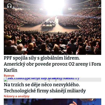
PPF spojila síly s globálním lídrem.
Americký obr povede provoz O2 areny i Fora
Karlín
Byznys
Na trzích se děje něco nezvyklého.
Technologické firmy shánějí miliardy
Názory a analýzy