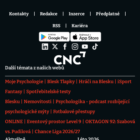
Kontakty
Redakce
Inzerce
Předplatné
RSS
Kariéra
Další témata z našich webů
Moje Psychologie
Blesk Tlapky
Hráči na Blesku
iSport
Fantasy
Spotřebitelské testy
Blesku
Nemovitosti
Psychologika - podcast rozbíjející
psychologické mýty
Fotbalové přestupy
ONLINE
Eventový prostor Level 9
OKTAGON 92: Szabová
vs. Pudilová
Chance Liga 2026/27
Aktuálně
Léto 2026