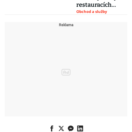
restauracích
výrazný propad
Obchod a služby
tržeb