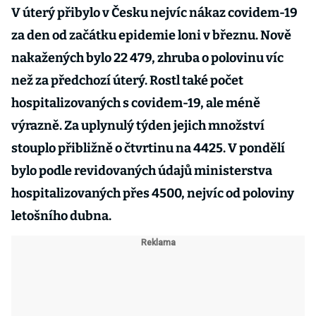
V úterý přibylo v Česku nejvíc nákaz covidem-19
za den od začátku epidemie loni v březnu. Nově
nakažených bylo 22 479, zhruba o polovinu víc
než za předchozí úterý. Rostl také počet
hospitalizovaných s covidem-19, ale méně
výrazně. Za uplynulý týden jejich množství
stouplo přibližně o čtvrtinu na 4425. V pondělí
bylo podle revidovaných údajů ministerstva
hospitalizovaných přes 4500, nejvíc od poloviny
letošního dubna.