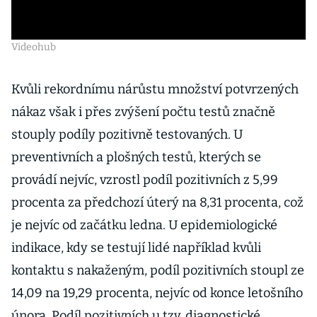
Videohub
Kvůli rekordnímu nárůstu množství potvrzených
nákaz však i přes zvýšení počtu testů značně
stouply podíly pozitivně testovaných. U
preventivních a plošných testů, kterých se
provádí nejvíc, vzrostl podíl pozitivních z 5,99
procenta za předchozí úterý na 8,31 procenta, což
je nejvíc od začátku ledna. U epidemiologické
indikace, kdy se testují lidé například kvůli
kontaktu s nakaženým, podíl pozitivních stoupl ze
14,09 na 19,29 procenta, nejvíc od konce letošního
února. Podíl pozitivních u tzv. diagnostické