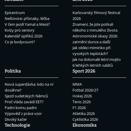
Epicentrum
Karlovarský filmový festival
Neštovice: příznaky, léčba
2026
V čem jezdí Yamal a Mesii?
Znamení, že jste potkali
Kvízy pro seniory
někoho z minulého života
Kalendář úplňků 2026
Astronomické úkazy 2026:
Co je bodycount?
zatmění slunce a další
Jak obléci miminko při
vysokých teplotách?
Jak na dokonalé letní mojito
6 lehkých letních salátů
Politika
Sport 2026
Nová superdávka: kdo na ní
MMA
dosáhne?
Fotbal 2026/27
Sjezd sudetských Němců
Hokej 2026
Proč vláda zavádí EET?
Tenis 2026
Padni komu padni
F1 2026
Výpověď z práce vzor
Atletika 2026
Divoký kačer
Cyklistika 2026
Technologie
Ekonomika