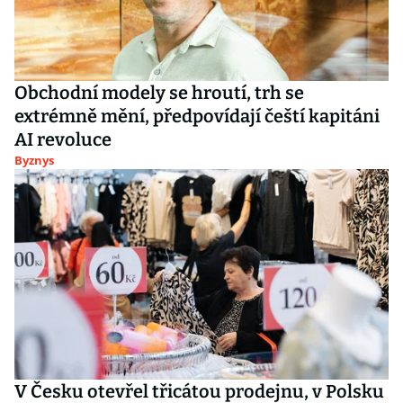
Obchodní modely se hroutí, trh se
extrémně mění, předpovídají čeští kapitáni
AI revoluce
Byznys
V Česku otevřel třicátou prodejnu, v Polsku