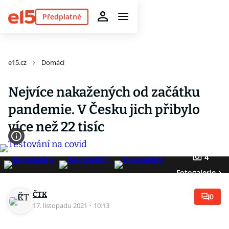
Předplatné
e15.cz
Domácí
Nejvíce nakažených od začátku
pandemie. V Česku jich přibylo
více než 22 tisíc
4
Fotogalerie
ČTK
0
17. listopadu 2021
·
10:13