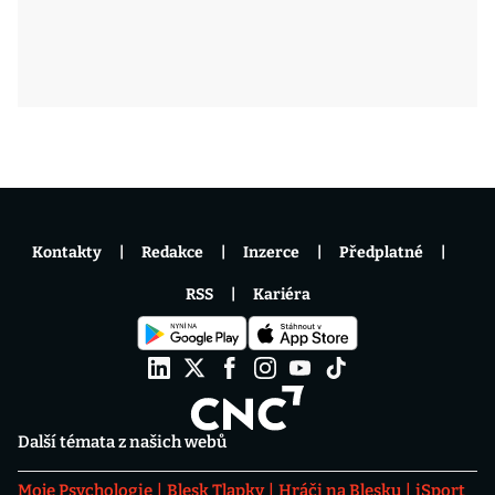
Kontakty
Redakce
Inzerce
Předplatné
RSS
Kariéra
Další témata z našich webů
Moje Psychologie
Blesk Tlapky
Hráči na Blesku
iSport