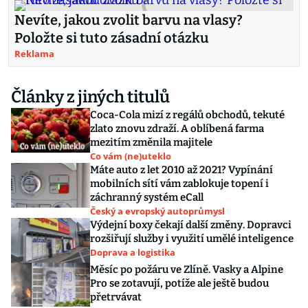
Nevíte, jakou zvolit barvu na vlasy?
Položte si tuto zásadní otázku
Reklama
Články z jiných titulů
Coca-Cola mizí z regálů obchodů, tekuté
zlato znovu zdraží. A oblíbená farma
mezitím změnila majitele
Co vám (ne)uteklo
Máte auto z let 2010 až 2021? Vypínání
mobilních sítí vám zablokuje topení i
záchranný systém eCall
Český a evropský autoprůmysl
Výdejní boxy čekají další změny. Dopravci
rozšiřují služby i využití umělé inteligence
Doprava a logistika
Měsíc po požáru ve Zlíně. Vasky a Alpine
Pro se zotavují, potíže ale ještě budou
přetrvávat