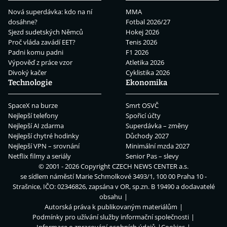
Nová superdávka: kdo na ní
MMA
dosáhne?
Fotbal 2026/27
Sjezd sudetských Němců
Hokej 2026
Proč vláda zavádí EET?
Tenis 2026
Padni komu padni
F1 2026
Výpověď z práce vzor
Atletika 2026
Divoký kačer
Cyklistika 2026
Technologie
Ekonomika
SpaceX na burze
Smrt OSVČ
Nejlepší telefony
Spořicí účty
Nejlepší AI zdarma
Superdávka – změny
Nejlepší chytré hodinky
Důchody 2027
Nejlepší VPN – srovnání
Minimální mzda 2027
Netflix filmy a seriály
Senior Pas – slevy
© 2001 - 2026 Copyright
CZECH NEWS CENTER a.s.
se sídlem náměstí Marie Schmolkové 3493/1, 100 00 Praha 10 -
Strašnice, IČO: 02346826, zapsána v OR, sp.zn. B 19490 a dodavatelé
obsahu
Autorská práva k publikovaným materiálům
Podmínky pro užívání služby informační společnosti
Informace o zpracování osobních údajů
Cookies