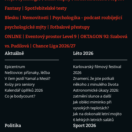
Fantasy
Spotřebitelské testy
Blesku
Nemovitosti
Psychologika - podcast rozbíjející
psychologické mýty
Fotbalové přestupy
ONLINE
Eventový prostor Level 9
OKTAGON 92: Szabová
vs. Pudilová
Chance Liga 2026/27
Aktuálně
Léto 2026
Epicentrum
Karlovarský filmový festival
Neštovice: příznaky, léčba
2026
V čem jezdí Yamal a Mesii?
Znamení, že jste potkali
Kvízy pro seniory
někoho z minulého života
Kalendář úplňků 2026
Astronomické úkazy 2026:
Co je bodycount?
zatmění slunce a další
Jak obléci miminko při
vysokých teplotách?
Jak na dokonalé letní mojito
6 lehkých letních salátů
Politika
Sport 2026