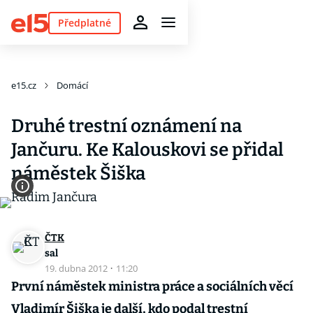
Předplatné
e15.cz
Domácí
Druhé trestní oznámení na
Jančuru. Ke Kalouskovi se přidal
náměstek Šiška
ČTK
sal
19. dubna 2012
·
11:20
První náměstek ministra práce a sociálních věcí
Vladimír Šiška je další, kdo podal trestní