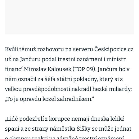
Kvůli témuž rozhovoru na serveru Českápozice.cz
už na Jančuru podal trestní oznámení i ministr
financí Miroslav Kalousek (TOP 09). Jančura ho v
něm označil za šéfa státní pokladny, který si s
velkou pravděpodobností nakradl hezké miliardy:
„To je opravdu kozel zahradníkem.“
„Lidé podezřelí z korupce nemají dneska lehké
spaní a ze strany náměstka Šišky se může jednat
o obranou reakci na závažné trestní oznámení,