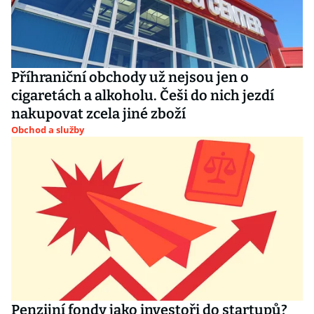
Příhraniční obchody už nejsou jen o
cigaretách a alkoholu. Češi do nich jezdí
nakupovat zcela jiné zboží
Obchod a služby
Penzijní fondy jako investoři do startupů?