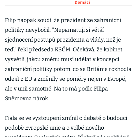
státu
Domácí
Filip naopak soudí, že prezident ze zahraniční
politiky nevybočil. "Nepamatuji si větší
sjednocení postupů prezidenta a vlády, než je
teď," řekl předseda KSČM. Očekává, že kabinet
vysvětlí, jakou změnu musí udělat v koncepci
zahraniční politiky potom, co se Británie rozhodla
odejít z EU a změnily se poměry nejen v Evropě,
ale v unii samotné. Na to má podle Filipa
Sněmovna nárok.
Fiala se ve vystoupení zmínil o debatě o budoucí
podobě Evropské unie a o volbě nového