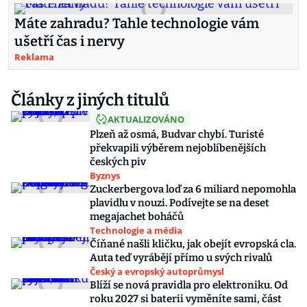
Máte zahradu? Tahle technologie vám
ušetří čas i nervy
Reklama
Články z jiných titulů
AKTUALIZOVÁNO
Plzeň až osmá, Budvar chybí. Turisté
překvapili výběrem nejoblíbenějších
českých piv
Byznys
Zuckerbergova loď za 6 miliard nepomohla
plavidlu v nouzi. Podívejte se na deset
megajachet boháčů
Technologie a média
Číňané našli kličku, jak obejít evropská cla.
Auta teď vyrábějí přímo u svých rivalů
Český a evropský autoprůmysl
Blíží se nová pravidla pro elektroniku. Od
roku 2027 si baterii vyměníte sami, část