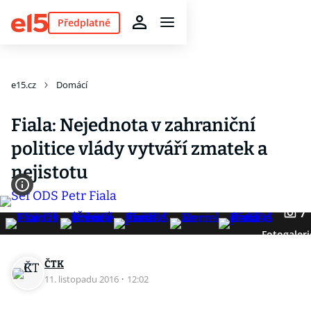
Předplatné
e15.cz
Domácí
Fiala: Nejednota v zahraniční
politice vlády vytváří zmatek a
nejistotu
7
Fotogaleri
ČTK
11. listopadu 2016
·
12:02