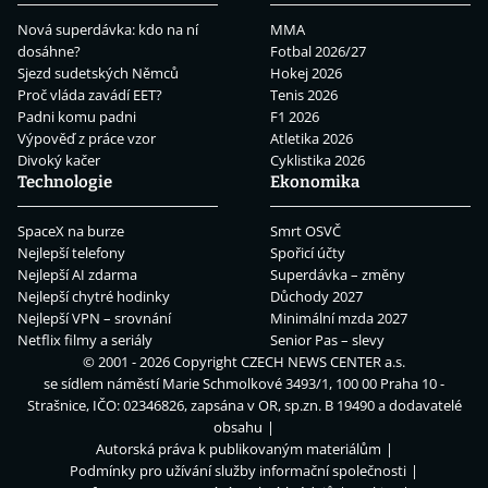
Nová superdávka: kdo na ní
MMA
dosáhne?
Fotbal 2026/27
Sjezd sudetských Němců
Hokej 2026
Proč vláda zavádí EET?
Tenis 2026
Padni komu padni
F1 2026
Výpověď z práce vzor
Atletika 2026
Divoký kačer
Cyklistika 2026
Technologie
Ekonomika
SpaceX na burze
Smrt OSVČ
Nejlepší telefony
Spořicí účty
Nejlepší AI zdarma
Superdávka – změny
Nejlepší chytré hodinky
Důchody 2027
Nejlepší VPN – srovnání
Minimální mzda 2027
Netflix filmy a seriály
Senior Pas – slevy
© 2001 - 2026 Copyright
CZECH NEWS CENTER a.s.
se sídlem náměstí Marie Schmolkové 3493/1, 100 00 Praha 10 -
Strašnice, IČO: 02346826, zapsána v OR, sp.zn. B 19490 a dodavatelé
obsahu
Autorská práva k publikovaným materiálům
Podmínky pro užívání služby informační společnosti