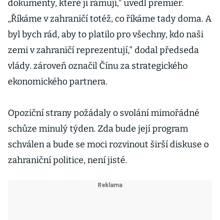
dokumenty, které ji rámují," uvedl premiér.
„Říkáme v zahraničí totéž, co říkáme tady doma. A
byl bych rád, aby to platilo pro všechny, kdo naši
zemi v zahraničí reprezentují," dodal předseda
vlády. zároveň označil Čínu za strategického
ekonomického partnera.
Opoziční strany požádaly o svolání mimořádné
schůze minulý týden. Zda bude její program
schválen a bude se moci rozvinout širší diskuse o
zahraniční politice, není jisté.