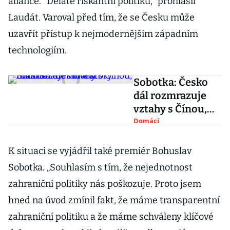
aliance. "Děláte riskantní politiku," prohlásil
Laudát. Varoval před tím, že se Česku může
uzavřít přístup k nejmodernějším západním
technologiím.
Sobotka: Česko
dál rozmrazuje
vztahy s Čínou,
musí shánět
Domácí
investory
K situaci se vyjádřil také premiér Bohuslav
Sobotka. „Souhlasím s tím, že nejednotnost
zahraniční politiky nás poškozuje. Proto jsem
hned na úvod zmínil fakt, že máme transparentní
zahraniční politiku a že máme schváleny klíčové