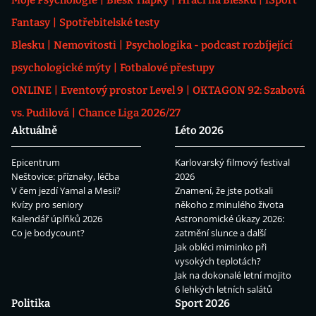
Moje Psychologie
Blesk Tlapky
Hráči na Blesku
iSport
Fantasy
Spotřebitelské testy
Blesku
Nemovitosti
Psychologika - podcast rozbíjející
psychologické mýty
Fotbalové přestupy
ONLINE
Eventový prostor Level 9
OKTAGON 92: Szabová
vs. Pudilová
Chance Liga 2026/27
Aktuálně
Léto 2026
Epicentrum
Karlovarský filmový festival
Neštovice: příznaky, léčba
2026
V čem jezdí Yamal a Mesii?
Znamení, že jste potkali
Kvízy pro seniory
někoho z minulého života
Kalendář úplňků 2026
Astronomické úkazy 2026:
Co je bodycount?
zatmění slunce a další
Jak obléci miminko při
vysokých teplotách?
Jak na dokonalé letní mojito
6 lehkých letních salátů
Politika
Sport 2026