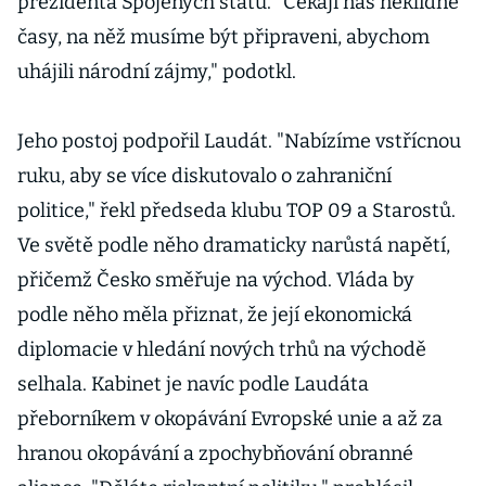
prezidenta Spojených států. "Čekají nás neklidné
časy, na něž musíme být připraveni, abychom
uhájili národní zájmy," podotkl.
Jeho postoj podpořil Laudát. "Nabízíme vstřícnou
ruku, aby se více diskutovalo o zahraniční
politice," řekl předseda klubu TOP 09 a Starostů.
Ve světě podle něho dramaticky narůstá napětí,
přičemž Česko směřuje na východ. Vláda by
podle něho měla přiznat, že její ekonomická
diplomacie v hledání nových trhů na východě
selhala. Kabinet je navíc podle Laudáta
přeborníkem v okopávání Evropské unie a až za
hranou okopávání a zpochybňování obranné