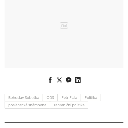
Bohuslav Sobotka
ODS
Petr Fiala
Politika
poslanecká sněmovna
zahraniční politika