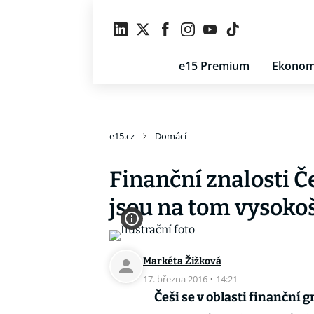
e15 Premium
Ekonom
e15.cz
Domácí
Finanční znalosti 
jsou na tom vysokoš
Markéta Žižková
17. března 2016
·
14:21
Češi se v oblasti finanční 