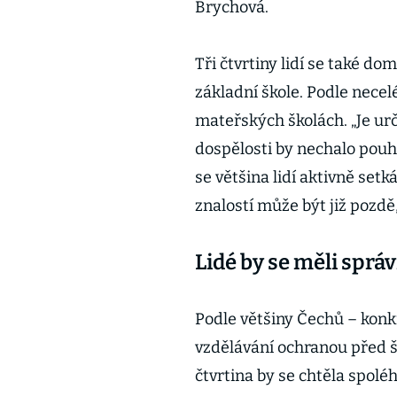
Brychová.
Tři čtvrtiny lidí se také do
základní škole. Podle necel
mateřských školách. „Je urč
dospělosti by nechalo pouh
se většina lidí aktivně set
znalostí může být již pozdě
Lidé by se měli spr
Podle většiny Čechů – konkr
vzdělávání ochranou před 
čtvrtina by se chtěla spoléh