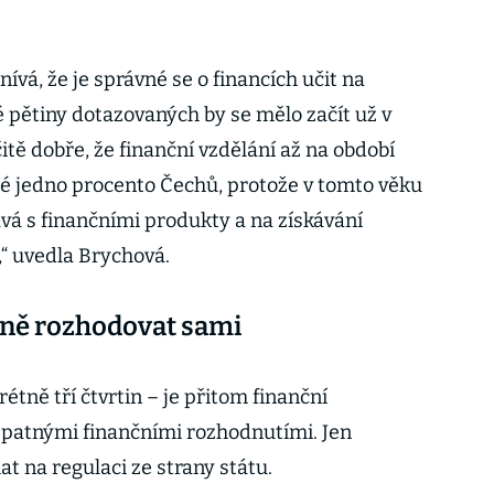
mnívá, že je správné se o financích učit na
é pětiny dotazovaných by se mělo začít už v
itě dobře, že finanční vzdělání až na období
é jedno procento Čechů, protože v tomto věku
kává s finančními produkty a na získávání
,“ uvedla Brychová.
ávně rozhodovat sami
étně tří čtvrtin – je přitom finanční
špatnými finančními rozhodnutími. Jen
at na regulaci ze strany státu.