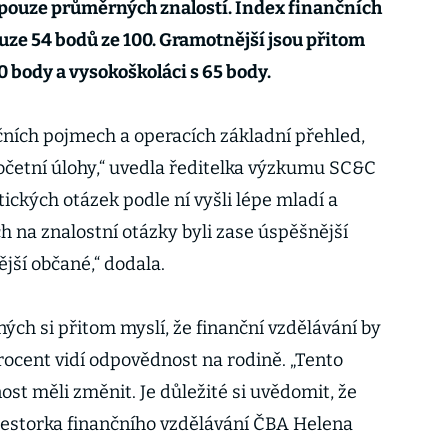
 pouze průměrných znalostí. Index finančních
ze 54 bodů ze 100. Gramotnější jsou přitom
0 body a vysokoškoláci s 65 body.
nčních pojmech a operacích základní přehled,
početní úlohy,“ uvedla ředitelka výzkumu SC&C
kých otázek podle ní vyšli lépe mladí a
h na znalostní otázky byli zase úspěšnější
jší občané,“ dodala.
ých si přitom myslí, že finanční vzdělávání by
 procent vidí odpovědnost na rodině. „Tento
st měli změnit. Je důležité si uvědomit, že
 gestorka finančního vzdělávání ČBA Helena