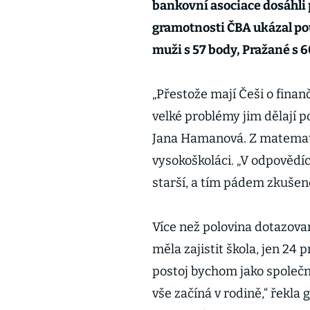
bankovní asociace dosáhli
gramotnosti ČBA ukázal pou
muži s 57 body, Pražané s 6
„Přestože mají Češi o fina
velké problémy jim dělají 
Jana Hamanová. Z matematic
vysokoškoláci. „V odpovědíc
starší, a tím pádem zkušeně
Více než polovina dotazovan
měla zajistit škola, jen 24
postoj bychom jako společno
vše začíná v rodině,“ řekla