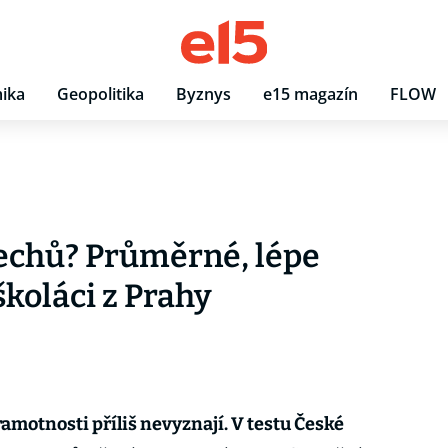
ika
Geopolitika
Byznys
e15 magazín
FLOW
Čechů? Průměrné, lépe
koláci z Prahy
gramotnosti příliš nevyznají. V testu České