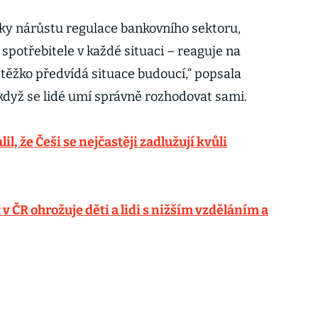
ky nárůstu regulace bankovního sektoru,
spotřebitele v každé situaci – reaguje na
 těžko předvídá situace budoucí,“ popsala
, když se lidé umí správně rozhodovat sami.
l, že Češi se nejčastěji zadlužují kvůli
 ČR ohrožuje děti a lidi s nižším vzděláním a