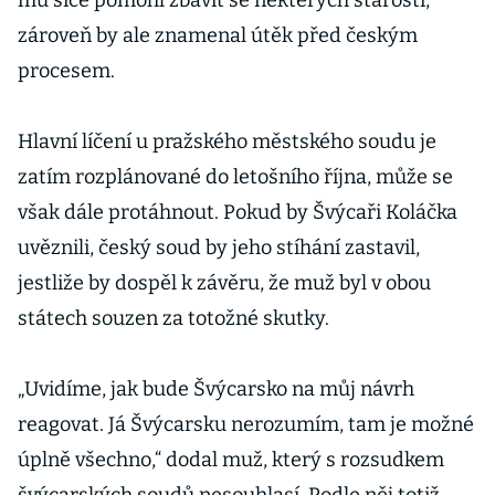
mu sice pomohl zbavit se některých starostí,
zároveň by ale znamenal útěk před českým
procesem.
Hlavní líčení u pražského městského soudu je
zatím rozplánované do letošního října, může se
však dále protáhnout. Pokud by Švýcaři Koláčka
uvěznili, český soud by jeho stíhání zastavil,
jestliže by dospěl k závěru, že muž byl v obou
státech souzen za totožné skutky.
„Uvidíme, jak bude Švýcarsko na můj návrh
reagovat. Já Švýcarsku nerozumím, tam je možné
úplně všechno,“ dodal muž, který s rozsudkem