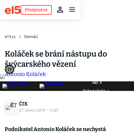
Předplatné
e15.cz
Domácí
Koláček se brání nástupu do
švýcarského vězení
3
Fotogalerie
ČTK
27. února 2019
·
12:45
Podnikatel Antonio Koláček se nechystá