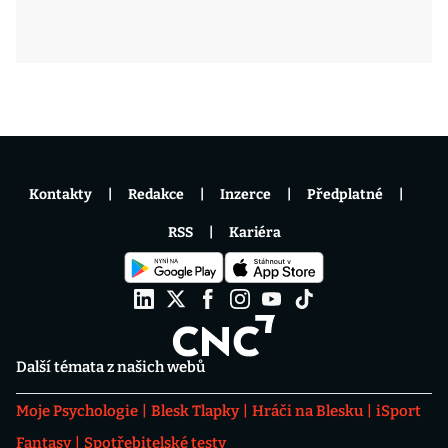
Kontakty
Redakce
Inzerce
Předplatné
RSS
Kariéra
Další témata z našich webů
Moje Psychologie
Blesk Tlapky
Hráči na Blesku
iSport
Fantasy
Spotřebitelské testy