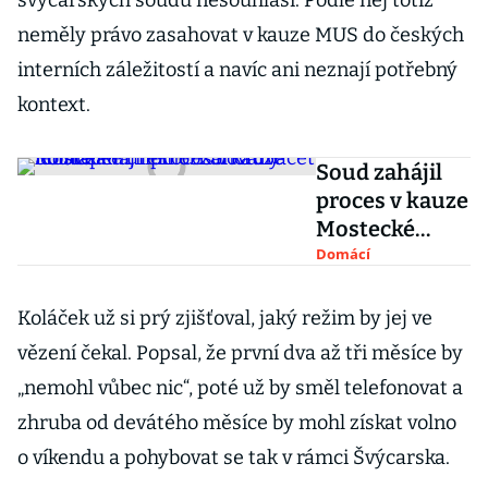
švýcarských soudů nesouhlasí. Podle něj totiž
neměly právo zasahovat v kauze MUS do českých
interních záležitostí a navíc ani neznají potřebný
kontext.
Soud zahájil
proces v kauze
Mostecké
uhelné. Končí
Domácí
dvacet let
trápení, řekl
Koláček už si prý zjišťoval, jaký režim by jej ve
obžalovaný
vězení čekal. Popsal, že první dva až tři měsíce by
Koláček
„nemohl vůbec nic“, poté už by směl telefonovat a
zhruba od devátého měsíce by mohl získat volno
o víkendu a pohybovat se tak v rámci Švýcarska.