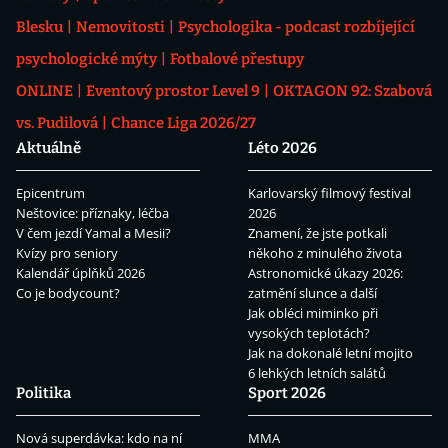
Blesku
Nemovitosti
Psychologika - podcast rozbíjející
psychologické mýty
Fotbalové přestupy
ONLINE
Eventový prostor Level 9
OKTAGON 92: Szabová
vs. Pudilová
Chance Liga 2026/27
Aktuálně
Léto 2026
Epicentrum
Karlovarský filmový festival
Neštovice: příznaky, léčba
2026
V čem jezdí Yamal a Mesii?
Znamení, že jste potkali
Kvízy pro seniory
někoho z minulého života
Kalendář úplňků 2026
Astronomické úkazy 2026:
Co je bodycount?
zatmění slunce a další
Jak obléci miminko při
vysokých teplotách?
Jak na dokonalé letní mojito
6 lehkých letních salátů
Politika
Sport 2026
Nová superdávka: kdo na ní
MMA