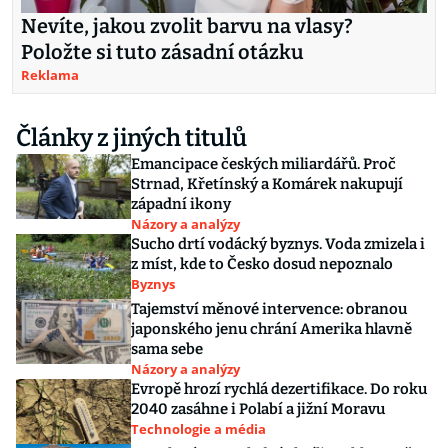
Nevíte, jakou zvolit barvu na vlasy?
Položte si tuto zásadní otázku
Reklama
Články z jiných titulů
Emancipace českých miliardářů. Proč
Strnad, Křetínský a Komárek nakupují
západní ikony
Názory a analýzy
Sucho drtí vodácký byznys. Voda zmizela i
z míst, kde to Česko dosud nepoznalo
Byznys
Tajemství měnové intervence: obranou
japonského jenu chrání Amerika hlavně
sama sebe
Názory a analýzy
Evropě hrozí rychlá dezertifikace. Do roku
2040 zasáhne i Polabí a jižní Moravu
Technologie a média