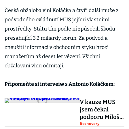
Česká obžaloba viní Koláčka a čtyři další muže z
podvodného ovládnutí MUS jejími vlastními
prostředky. Státu tím podle ní způsobili škodu
přesahující 3,2 miliardy korun. Za podvod a
zneužití informací v obchodním styku hrozí
manažerům až deset let vězení. Všichni
obžalovaní vinu odmítají.
Připomeňte si interveiw s Antonio Koláčkem:
V kauze MUS
jsem čekal
podporu Miloše
Zemana, říká
Rozhovory