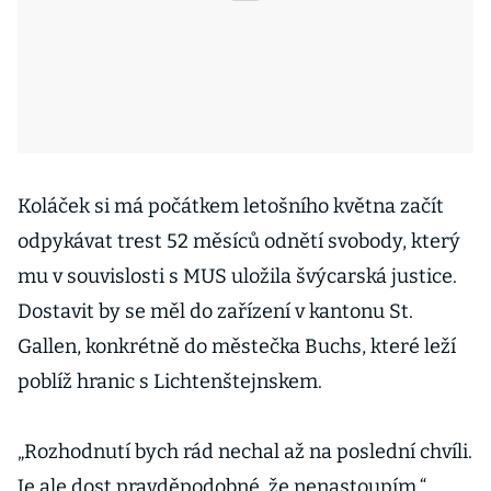
Koláček si má počátkem letošního května začít
odpykávat trest 52 měsíců odnětí svobody, který
mu v souvislosti s MUS uložila švýcarská justice.
Dostavit by se měl do zařízení v kantonu St.
Gallen, konkrétně do městečka Buchs, které leží
poblíž hranic s Lichtenštejnskem.
„Rozhodnutí bych rád nechal až na poslední chvíli.
Je ale dost pravděpodobné, že nenastoupím,“