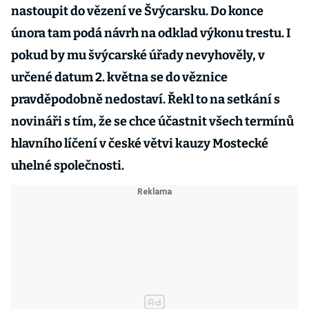
nastoupit do vězení ve Švýcarsku. Do konce
února tam podá návrh na odklad výkonu trestu. I
pokud by mu švýcarské úřady nevyhověly, v
určené datum 2. května se do věznice
pravděpodobně nedostaví. Řekl to na setkání s
novináři s tím, že se chce účastnit všech termínů
hlavního líčení v české větvi kauzy Mostecké
uhelné společnosti.