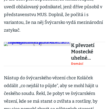
uvedl obžalovaný podnikatel, jenž dříve působil v
představenstvu MUS. Doplnil, že počítá i s
variantou, že na něj Švýcarsko vydá mezinárodní
zatykač.
K převzetí
Mostecké
uhelné
managementu
Domácí
pomohla
ČSSD, řekl u
Nástup do švýcarského vězení chce Koláček
soudu
oddálit „co nejdál to půjde“, aby se mohl hájit u
expředseda
českého soudu. Řekl, že pobyt ve švýcarském
FNM Češka
vězení, kde se má starat o zvířata a rostliny, by