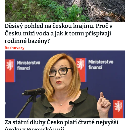
Děsivý pohled na českou krajinu. Proč v
Česku mizí voda a jak k tomu přispívají
rodinné bazény?
Rozhovory
Za státní dluhy Česko platí čtvrté nejvyšší
úroky v Evropské unii