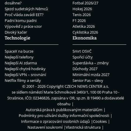
dosáhne?
Fotbal 2026/27
Sjezd sudetských Němců
Hokej 2026
Proč vláda zavádí EET?
Tenis 2026
Padni komu padni
F1 2026
Výpověď z práce vzor
Atletika 2026
Divoký kačer
Cyklistika 2026
Technologie
Ekonomika
SpaceX na burze
Smrt OSVČ
Nejlepší telefony
Spořicí účty
Nejlepší AI zdarma
Superdávka – změny
Nejlepší chytré hodinky
Důchody 2027
Nejlepší VPN – srovnání
Minimální mzda 2027
Netflix filmy a seriály
Senior Pas – slevy
© 2001 - 2026 Copyright
CZECH NEWS CENTER a.s.
se sídlem náměstí Marie Schmolkové 3493/1, 100 00 Praha 10 -
Strašnice, IČO: 02346826, zapsána v OR, sp.zn. B 19490 a dodavatelé
obsahu
Autorská práva k publikovaným materiálům
Podmínky pro užívání služby informační společnosti
Informace o zpracování osobních údajů
Cookies
Nastavení soukromí
Vlastnická struktura