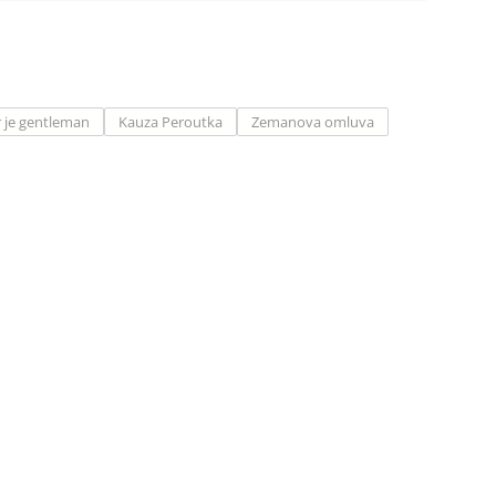
r je gentleman
Kauza Peroutka
Zemanova omluva