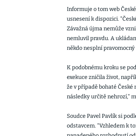
Informuje o tom web České
usnesení k dispozici. "Čes
Závažná újma nemůže vznik
nemluvil pravdu. A ukláda
někdo nesplní pravomocný r
K podobnému kroku se podl
exekuce zničila život, např
že v případě bohaté České r
následky určitě nehrozí," m
Soudce Pavel Pavlík si podl
odstavcem. "Vzhledem k to
napadeného rozhodnutí odv