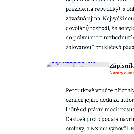
prezidenta republiky), s o
závažná újma, Nejvyšší sou
dovolání) rozhodl, že se v
do právní moci rozhodnutí
žalovanou," zní klíčová pas
Zápisník
Názory a ana
Peroutkově vnučce přiznal
označil jejího děda za auto
lhůtě od právní moci rozsu
Kaslová proto podala návrh
omluvy, a NS mu vyhověl. N