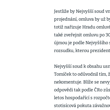
Jestliže by Nejvyšší soud v
projednání, omluva by už 
totiž nařizuje Hradu omlu
také zveřejnit omluvu po 
újmou je podle Nejvyššího 
rozsudku, kterou prezidents
Nejvyšší soud k obsahu usne
Tomíček to odůvodnil tím, ž
nekomentuje. Blíže se nevyj
odpovědi tak podle ČRo zůs
letos hospodařící s rozpoč
stotisícová pokuta závažno