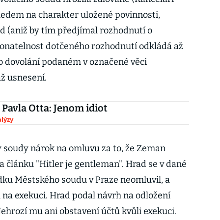
hledem na charakter uložené povinnosti,
d (aniž by tím předjímal rozhodnutí o
ykonatelnost dotčeného rozhodnutí odkládá až
 o dovolání podaném v označené věci
áž usnesení.
 Pavla Otta: Jenom idiot
lýzy
y soudy nárok na omluvu za to, že Zeman
ra článku "Hitler je gentleman". Hrad se v dané
dku Městského soudu v Praze neomluvil, a
 na exekuci. Hrad podal návrh na odložení
ehrozí mu ani obstavení účtů kvůli exekuci.