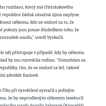
ho rozhlasu, který má třístránkového
ké republice žádná závažná újma neplyne.
nout někomu, kdo se omluví za to, že
né pokuty jsou pouze důsledkem toho, že
ozsudek soudu," uvedl Vyskočil.
e něj přistupuje v případě, kdy by někomu
íklad by mu rozvrátila rodinu. "Domnívám se,
epubliky, tím, že se omluví za lež, takové
íní advokát Kaslové.
e ČRo při vysvětlení vystačil s jediným
mu, že by neprodleným výkonem (exekucí)
olacího soudu hrozila žalované (Kanceláři