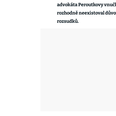
advokáta Peroutkovy vnučk
rozhodně neexistoval důvod
rozsudků.