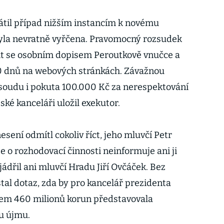
rátil případ nižším instancím k novému
byla nevratně vyřčena. Pravomocný rozsudek
vit se osobním dopisem Peroutkově vnučce a
30 dnů na webových stránkách. Závažnou
soudu i pokuta 100.000 Kč za nerespektování
ké kanceláři uložil exekutor.
sení odmítl cokoliv říct, jeho mluvčí Petr
e o rozhodovací činnosti neinformuje ani ji
ádřil ani mluvčí Hradu Jiří Ovčáček. Bez
tal dotaz, zda by pro kancelář prezidenta
tem 460 milionů korun představovala
u újmu.