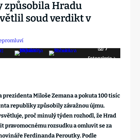
y způsobila Hradu
ětlil soud verdikt v
7
Fotogalerie
 prezidenta Miloše Zemana a pokuta 100 tisíc
enta republiky způsobily závažnou újmu.
ysvětluje, proč minulý týden rozhodl, že Hrad
it pravomocnému rozsudku a omluvit se za
ovináře Ferdinanda Peroutky. Podle