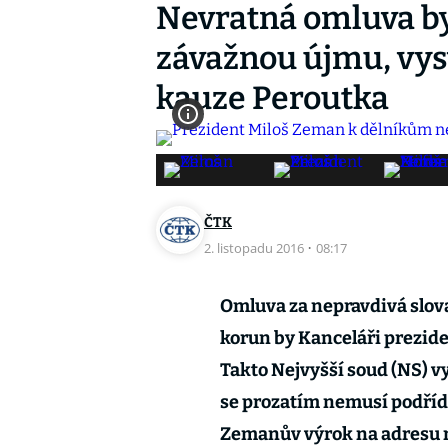
Nevratná omluva b
závažnou újmu, vysv
kauze Peroutka
ČTK
2. listopadu 2016
·
08:17
Omluva za nepravdivá slova
korun by Kanceláři prezid
Takto Nejvyšší soud (NS) v
se prozatím nemusí podříd
Zemanův výrok na adresu n