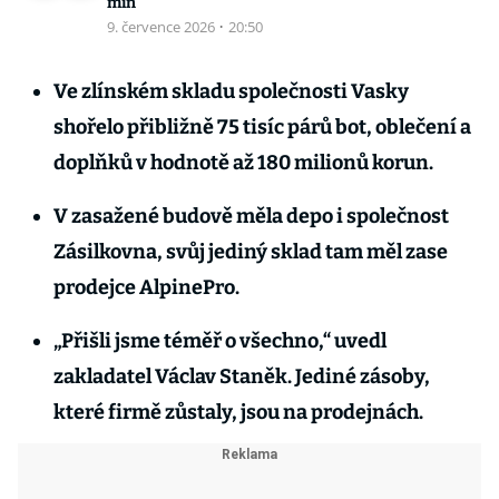
min
9. července 2026
·
20:50
Ve zlínském skladu společnosti Vasky
shořelo přibližně 75 tisíc párů bot, oblečení a
doplňků v hodnotě až 180 milionů korun.
V zasažené budově měla depo i společnost
Zásilkovna, svůj jediný sklad tam měl zase
prodejce AlpinePro.
„Přišli jsme téměř o všechno,“ uvedl
zakladatel Václav Staněk. Jediné zásoby,
které firmě zůstaly, jsou na prodejnách.