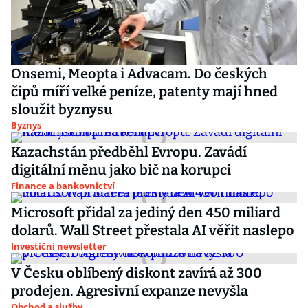
Onsemi, Meopta i Advacam. Do českých
čipů míří velké peníze, patenty mají hned
sloužit byznysu
Byznys
Kazachstán předběhl Evropu. Zavádí
digitální měnu jako bič na korupci
Finance a bankovnictví
Microsoft přidal za jediný den 450 miliard
dolarů. Wall Street přestala AI věřit naslepo
Investiční newsletter
V Česku oblíbený diskont zavírá až 300
prodejen. Agresivní expanze nevyšla
Obchod a služby