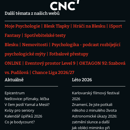
Další témata z našich webů
Moje Psychologie
Blesk Tlapky
Hráči na Blesku
iSport
Fantasy
Spotřebitelské testy
Blesku
Nemovitosti
Psychologika - podcast rozbíjející
psychologické mýty
Fotbalové přestupy
ONLINE
Eventový prostor Level 9
OKTAGON 92: Szabová
vs. Pudilová
Chance Liga 2026/27
Aktuálně
Léto 2026
Epicentrum
Karlovarský filmový festival
Neštovice: příznaky, léčba
2026
V čem jezdí Yamal a Mesii?
Znamení, že jste potkali
Kvízy pro seniory
někoho z minulého života
Kalendář úplňků 2026
Astronomické úkazy 2026:
Co je bodycount?
zatmění slunce a další
Jak obléci miminko při