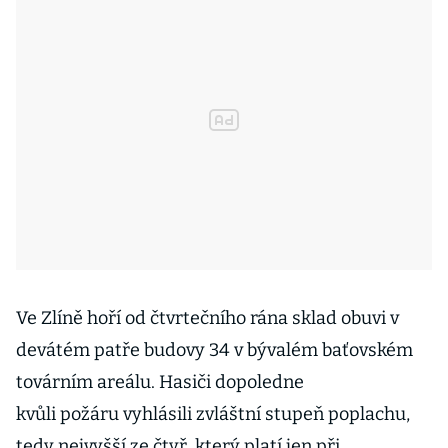
Ve Zlíně hoří od čtvrtečního rána sklad obuvi v
devátém patře budovy 34 v bývalém baťovském
továrním areálu. Hasiči dopoledne
kvůli požáru vyhlásili zvláštní stupeň poplachu,
tedy nejvyšší ze čtyř, který platí jen při