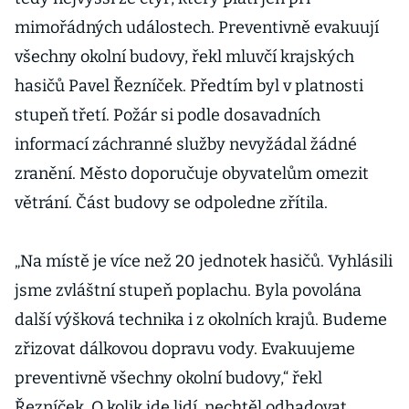
mimořádných událostech. Preventivně evakuují
všechny okolní budovy, řekl mluvčí krajských
hasičů Pavel Řezníček. Předtím byl v platnosti
stupeň třetí. Požár si podle dosavadních
informací záchranné služby nevyžádal žádné
zranění. Město doporučuje obyvatelům omezit
větrání. Část budovy se odpoledne zřítila.
„Na místě je více než 20 jednotek hasičů. Vyhlásili
jsme zvláštní stupeň poplachu. Byla povolána
další výšková technika i z okolních krajů. Budeme
zřizovat dálkovou dopravu vody. Evakuujeme
preventivně všechny okolní budovy,“ řekl
Řezníček. O kolik jde lidí, nechtěl odhadovat.