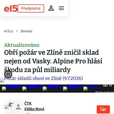
Předplatné
e15.cz
Domácí
Aktualizováno
Obří požár ve Zlíně zničil sklad
nejen od Vasky. Alpine Pro hlásí
škodu za půl miliardy
11
Fotogaleri
ČTK
Eliška Nová
5