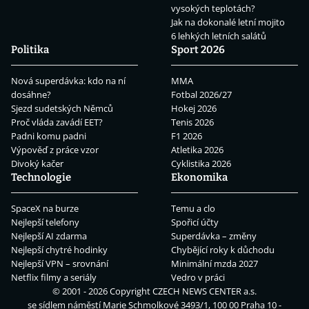
vysokých teplotách?
Jak na dokonalé letní mojito
6 lehkých letních salátů
Politika
Sport 2026
Nová superdávka: kdo na ní
MMA
dosáhne?
Fotbal 2026/27
Sjezd sudetských Němců
Hokej 2026
Proč vláda zavádí EET?
Tenis 2026
Padni komu padni
F1 2026
Výpověď z práce vzor
Atletika 2026
Divoký kačer
Cyklistika 2026
Technologie
Ekonomika
SpaceX na burze
Temu a clo
Nejlepší telefony
Spořicí účty
Nejlepší AI zdarma
Superdávka – změny
Nejlepší chytré hodinky
Chybějící roky k důchodu
Nejlepší VPN – srovnání
Minimální mzda 2027
Netflix filmy a seriály
Vedro v práci
© 2001 - 2026 Copyright
CZECH NEWS CENTER a.s.
se sídlem náměstí Marie Schmolkové 3493/1, 100 00 Praha 10 -