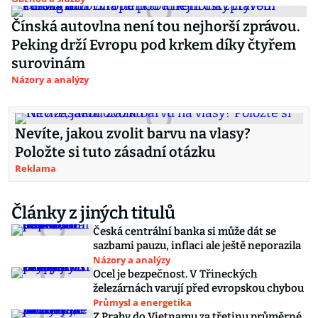
Čínská autovlna není tou nejhorší zprávou.
Peking drží Evropu pod krkem díky čtyřem
surovinám
Názory a analýzy
Nevíte, jakou zvolit barvu na vlasy?
Položte si tuto zásadní otázku
Reklama
Články z jiných titulů
Česká centrální banka si může dát se
sazbami pauzu, inflaci ale ještě neporazila
Názory a analýzy
Ocel je bezpečnost. V Třineckých
železárnách varují před evropskou chybou
Průmysl a energetika
Z Prahy do Vietnamu za třetinu průměrné