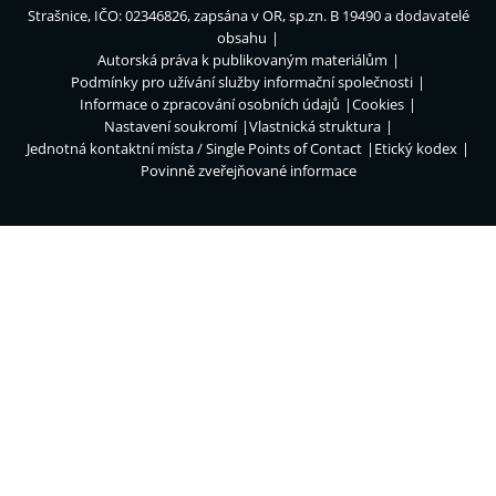
Strašnice, IČO: 02346826, zapsána v OR, sp.zn. B 19490 a dodavatelé
obsahu
Autorská práva k publikovaným materiálům
Podmínky pro užívání služby informační společnosti
Informace o zpracování osobních údajů
Cookies
Nastavení soukromí
Vlastnická struktura
Jednotná kontaktní místa / Single Points of Contact
Etický kodex
Povinně zveřejňované informace