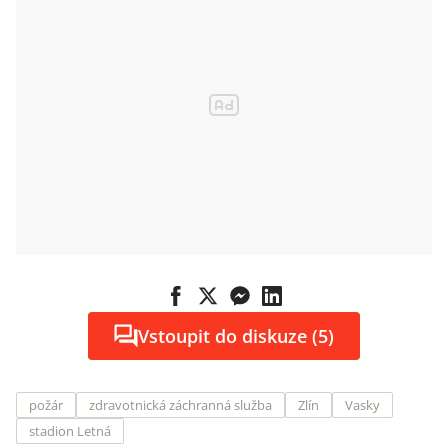
Vstoupit do diskuze (5)
požár
zdravotnická záchranná služba
Zlín
Vasky
stadion Letná