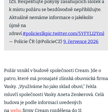
IZS. Respektujte pokyny zasahujících složek a
k místu požáru se bezdůvodně nepřibližujte.
Aktuálně nemáme informace o jakékoliv
újmě na
zdraví.
#policiezlk
pic.twitter.com/5YFYLI2Yml
— Policie ČR (@PolicieCZ)
9. července 2026
Požár vznikl v budově společnosti Cream. Jde o
patro, které má pronajaté zlínská obuvnická firma
Vasky. „Využíváme ho jako sklad obuvi,“ řekla
mluvčí společnosti Vasky Aneta Zenkerová. Celá
budova je podle informací uvedených
na
webu
firmy Cream rozdělena do 11