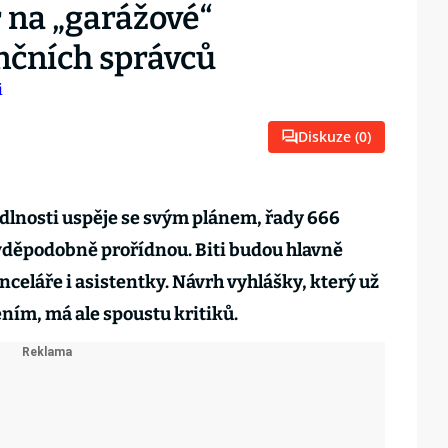
 na „garážové“
nčních správců
Diskuze (
0
)
dlnosti uspěje se svým plánem, řady 666
vděpodobně prořídnou. Biti budou hlavně
anceláře i asistentky. Návrh vyhlášky, který už
ním, má ale spoustu kritiků.