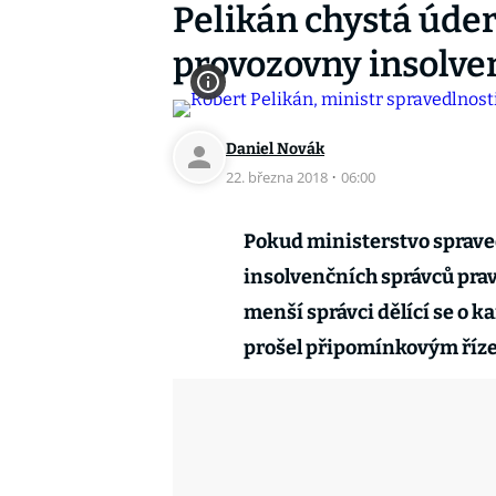
Pelikán chystá úder
provozovny insolve
Daniel Novák
22. března 2018
·
06:00
Pokud ministerstvo sprave
insolvenčních správců pra
menší správci dělící se o k
prošel připomínkovým říze