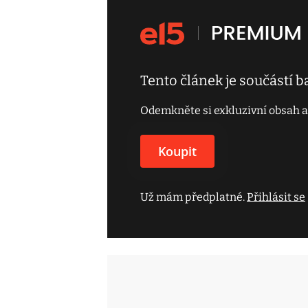
Tento článek je součástí 
Odemkněte si exkluzivní obsah a
Koupit
Už mám předplatné.
Přihlásit se