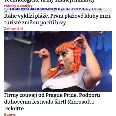
Názory a analýzy
Itálie vyklízí pláže. První plážové kluby mizí,
turisté změnu pocítí brzy
Zahraniční
Firmy couvají od Prague Pride. Podporu
duhovému festivalu škrtl Microsoft i
Deloitte
Byznys