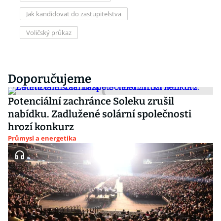
Jak kandidovat do zastupitelstva
Voličský průkaz
Doporučujeme
Potenciální zachránce Soleku zrušil
nabídku. Zadlužené solární společnosti
hrozí konkurz
Průmysl a energetika