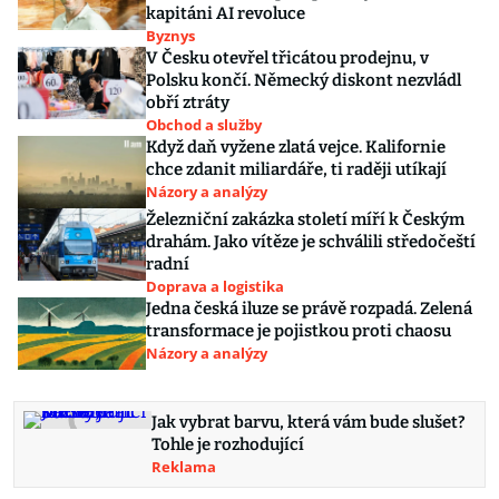
kapitáni AI revoluce
Byznys
V Česku otevřel třicátou prodejnu, v
Polsku končí. Německý diskont nezvládl
obří ztráty
Obchod a služby
Když daň vyžene zlatá vejce. Kalifornie
chce zdanit miliardáře, ti raději utíkají
Názory a analýzy
Železniční zakázka století míří k Českým
drahám. Jako vítěze je schválili středočeští
radní
Doprava a logistika
Jedna česká iluze se právě rozpadá. Zelená
transformace je pojistkou proti chaosu
Názory a analýzy
Jak vybrat barvu, která vám bude slušet?
Tohle je rozhodující
Reklama