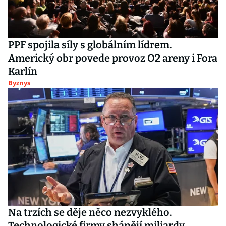
PPF spojila síly s globálním lídrem.
Americký obr povede provoz O2 areny i Fora
Karlín
Byznys
Na trzích se děje něco nezvyklého.
Technologické firmy shánějí miliardy