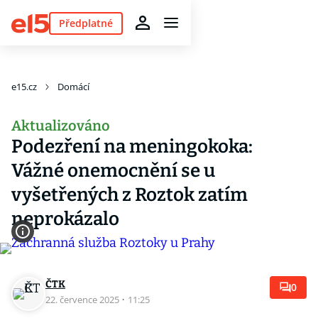
Předplatné
e15.cz
Domácí
Aktualizováno
Podezření na meningokoka:
Vážné onemocnění se u
vyšetřených z Roztok zatím
neprokázalo
ČTK
0
22. července 2025
·
11:25