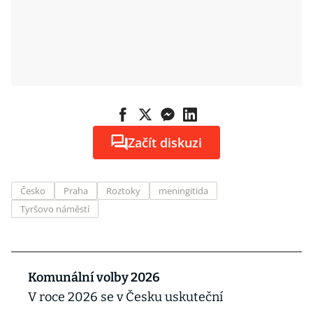
Začít diskuzi
Česko
Praha
Roztoky
meningitida
Tyršovo náměstí
Komunální volby 2026
V roce 2026 se v Česku uskuteční