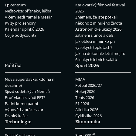
Epicentrum
Karlovarský filmový festival
Neštovice: příznaky, léčba
2026
V čem jezdí Yamal a Mesii?
Znamení, že jste potkali
Kvízy pro seniory
někoho z minulého života
Kalendář úplňků 2026
Astronomické úkazy 2026:
Co je bodycount?
zatmění slunce a další
Jak obléci miminko při
vysokých teplotách?
Jak na dokonalé letní mojito
6 lehkých letních salátů
Politika
Sport 2026
Nová superdávka: kdo na ní
MMA
dosáhne?
Fotbal 2026/27
Sjezd sudetských Němců
Hokej 2026
Proč vláda zavádí EET?
Tenis 2026
Padni komu padni
F1 2026
Výpověď z práce vzor
Atletika 2026
Divoký kačer
Cyklistika 2026
Technologie
Ekonomika
SpaceX na burze
Smrt OSVČ