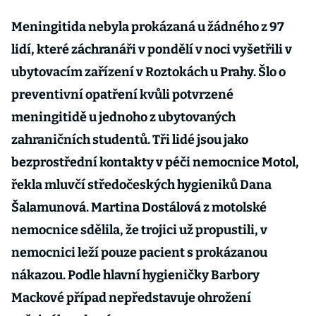
Meningitida nebyla prokázaná u žádného z 97
lidí, které záchranáři v pondělí v noci vyšetřili v
ubytovacím zařízení v Roztokách u Prahy. Šlo o
preventivní opatření kvůli potvrzené
meningitidě u jednoho z ubytovaných
zahraničních studentů. Tři lidé jsou jako
bezprostřední kontakty v péči nemocnice Motol,
řekla mluvčí středočeských hygieniků Dana
Šalamunová. Martina Dostálová z motolské
nemocnice sdělila, že trojici už propustili, v
nemocnici leží pouze pacient s prokázanou
nákazou. Podle hlavní hygieničky Barbory
Mackové případ nepředstavuje ohrožení