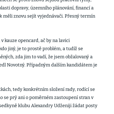
blasti dopravy, územního plánování, financí a
k měli znovu sejít vyjednávači. Přesný termín
v kauze opencard, ač by na lavici
o jiný, je to prostě problém, a tudíž se
ných, zda jim to vadí, že jsem obžalovaný a
vedl Novotný. Případným dalším kandidátem je
kách, tedy konkrétním složení rady, rodící se
lo se prý ani o poměrném zastoupení stran v
sedkyně klubu Alexandry Udženiji žádat posty
.