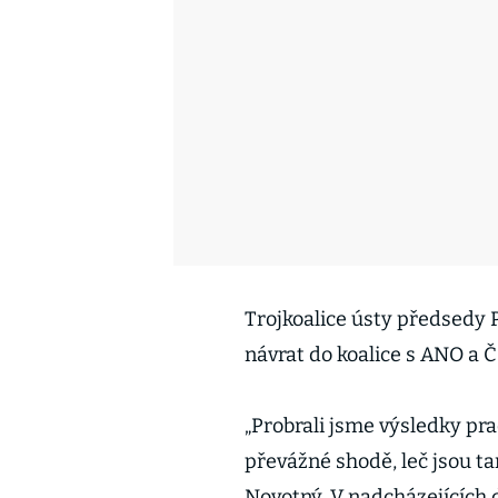
Trojkoalice ústy předsedy
návrat do koalice s ANO a 
„Probrali jsme výsledky pra
převážné shodě, leč jsou tam
Novotný. V nadcházejících 