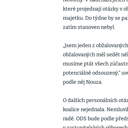
které projednají otázky v o
majetku. Do týdne by se pa
zatím stanoven nebyl.
„Jsem jeden z obžalovaných 
obžalovaných měl sedět někd
musíme ptát všech zúčastně
potenciálně odsouzený,“ u
podle něj Nouza.
O dalších personálních otáz
koalice nejednala. Nemluvi
radě. ODS bude podle před
v zastupitelských výborech