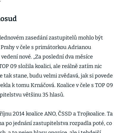
 dosud
 lednovém zasedání zastupitelů mohlo být
 Prahy v čele s primátorkou Adrianou
vedení nové. „Za poslední dva měsíce
OP 09 složila koalici, ale reálně zatím nic
 tak stane, budu velmi zvědavá, jak si povede
řekla k tomu Krnáčová. Koalice v čele s TOP 09
itelstvu většinu 35 hlasů.
 říjnu 2014 koalice ANO, ČSSD a Trojkoalice. Ta
jna po jednání zastupitelstva rozpadla poté, co
ích, a to nejen hlasy opozice, ale i tehdejší