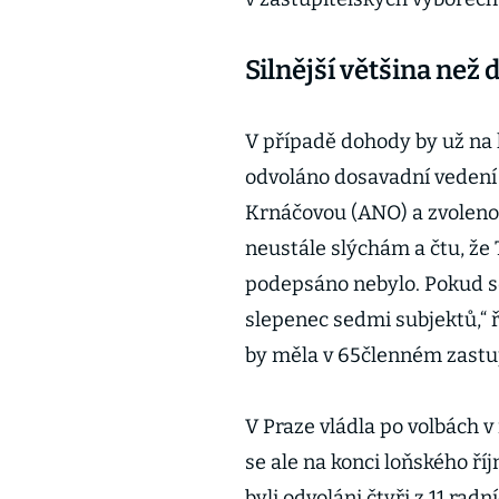
Silnější většina než
V případě dohody by už na
odvoláno dosavadní vedení
Krnáčovou (ANO) a zvoleno 
neustále slýchám a čtu, že T
podepsáno nebylo. Pokud se
slepenec sedmi subjektů,“ 
by měla v 65členném zastup
V Praze vládla po volbách v
se ale na konci loňského ří
byli odvoláni čtyři z 11 radn