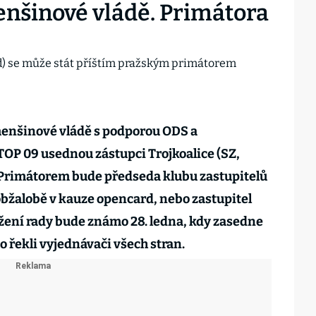
nšinové vládě. Primátora
menšinové vládě s podporou ODS a
TOP 09 usednou zástupci Trojkoalice (SZ,
 Primátorem bude předseda klubu zastupitelů
 obžalobě v kauze opencard, nebo zastupitel
ložení rady bude známo 28. ledna, kdy zasedne
to řekli vyjednávači všech stran.