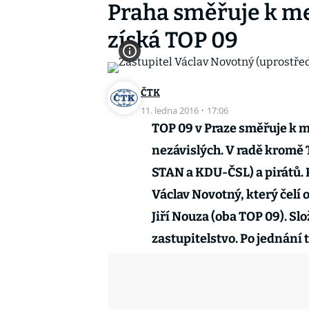
Praha směřuje k me
získá TOP 09
ČTK
11. ledna 2016
·
17:06
TOP 09 v Praze směřuje k 
nezávislých. V radě kromě 
STAN a KDU-ČSL) a pirátů.
Václav Novotný, který čelí
Jiří Nouza (oba TOP 09). S
zastupitelstvo. Po jednání 