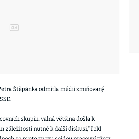
 Petra Štěpánka odmítla médii zmiňovaný
ČSSD.
covních skupin, valná většina došla k
 záležitosti nutné k další diskusi,“ řekl
dnech se proto znovu sejdou pracovní týmy,