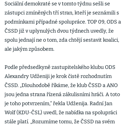
Sociální demokraté se v tomto týdnu sešli se
zástupci zmíněných tří stran, kteří je seznámili s
podmínkami případné spolupráce. TOP 09, ODS a
ČSSD již v uplynulých dvou týdnech uvedly, že
spolu jednají ne o tom, zda chtějí sestavit koalici,
ale jakým způsobem.
Podle předsedkyně zastupitelského klubu ODS
Alexandry Udženiji je krok čistě rozhodnutím
ČSSD. „Dlouhodobě říkáme, že klub ČSSD a ANO
jsou jedna strana řízená zákulisními hráči. A toto
je toho potvrzením,“ řekla Udženija. Radní Jan
Wolf (KDU-ČSL) uvedl, že nabídka na spolupráci
stále platí. „Rozumíme tomu, že ČSSD na svém