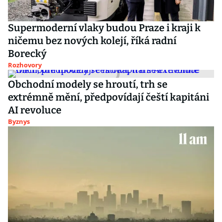
Supermoderní vlaky budou Praze i kraji k
ničemu bez nových kolejí, říká radní
Borecký
Rozhovory
Obchodní modely se hroutí, trh se
extrémně mění, předpovídají čeští kapitáni
AI revoluce
Byznys