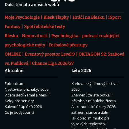
Další témata z našich webů
Moje Psychologie
Blesk Tlapky
Hráči na Blesku
iSport
Fantasy
Spotřebitelské testy
Blesku
Nemovitosti
Psychologika - podcast rozbíjející
psychologické mýty
Fotbalové přestupy
ONLINE
Eventový prostor Level 9
OKTAGON 92: Szabová
vs. Pudilová
Chance Liga 2026/27
Aktuálně
Léto 2026
Epicentrum
Karlovarský filmový festival
Neštovice: příznaky, léčba
2026
V čem jezdí Yamal a Mesii?
Znamení, že jste potkali
Kvízy pro seniory
někoho z minulého života
Kalendář úplňků 2026
Astronomické úkazy 2026:
Co je bodycount?
zatmění slunce a další
Jak obléci miminko při
vysokých teplotách?