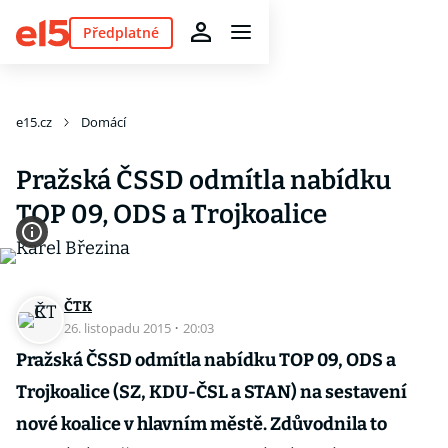
Předplatné
e15.cz
Domácí
Pražská ČSSD odmítla nabídku
TOP 09, ODS a Trojkoalice
ČTK
26. listopadu 2015
·
20:03
Pražská ČSSD odmítla nabídku TOP 09, ODS a
Trojkoalice (SZ, KDU-ČSL a STAN) na sestavení
nové koalice v hlavním městě. Zdůvodnila to