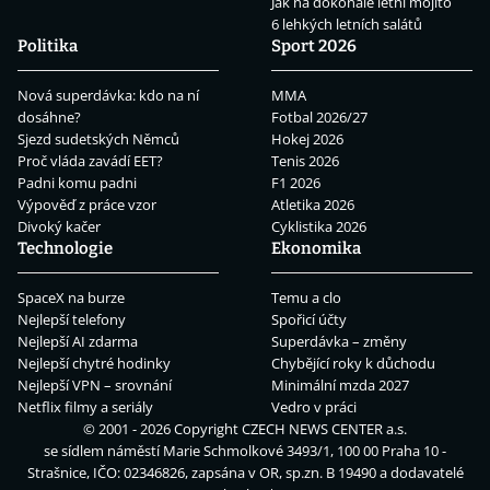
Jak na dokonalé letní mojito
6 lehkých letních salátů
Politika
Sport 2026
Nová superdávka: kdo na ní
MMA
dosáhne?
Fotbal 2026/27
Sjezd sudetských Němců
Hokej 2026
Proč vláda zavádí EET?
Tenis 2026
Padni komu padni
F1 2026
Výpověď z práce vzor
Atletika 2026
Divoký kačer
Cyklistika 2026
Technologie
Ekonomika
SpaceX na burze
Temu a clo
Nejlepší telefony
Spořicí účty
Nejlepší AI zdarma
Superdávka – změny
Nejlepší chytré hodinky
Chybějící roky k důchodu
Nejlepší VPN – srovnání
Minimální mzda 2027
Netflix filmy a seriály
Vedro v práci
© 2001 - 2026 Copyright
CZECH NEWS CENTER a.s.
se sídlem náměstí Marie Schmolkové 3493/1, 100 00 Praha 10 -
Strašnice, IČO: 02346826, zapsána v OR, sp.zn. B 19490 a dodavatelé