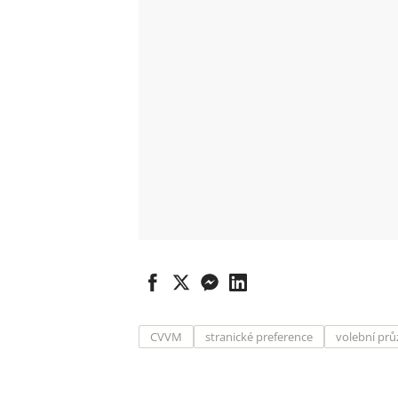
CVVM
stranické preference
volební pr