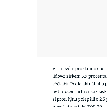
V říjnovém průzkumu společ
lidovci ziskem 5,9 procenta
véčkařů. Podle aktuálního
pětiprocentní hranici - zís
si proti říjnu polepšili o 2
mírně ztrácí také TOP 09.