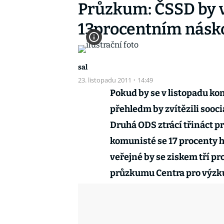
Průzkum: ČSSD by v
13procentním nás
sal
23. listopadu 2011
·
14:49
Pokud by se v listopadu ko
přehledm by zvítězili sooc
Druhá ODS ztrácí třináct p
komunisté se 17 procenty h
veřejné by se ziskem tří pr
průzkumu Centra pro výzk