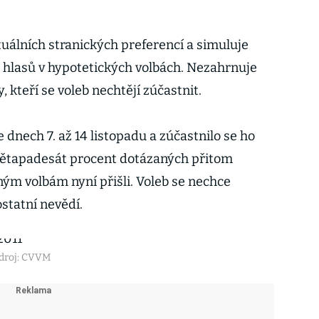
tuálních stranických preferencí a simuluje
h hlasů v hypotetických volbách. Nezahrnuje
 kteří se voleb nechtějí zúčastnit.
nech 7. až 14 listopadu a zúčastnilo se ho
Devětapadesát procent dotázaných přitom
ným volbám nyní přišli. Voleb se nechce
ostatní nevědí.
droj: CVVM