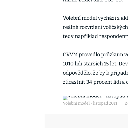
Volební model vychází z ak
reálné rozvržení voličskýc
tedy například respondenty,
CVVM provedlo průzkum ve d
1010 lidí starších 15 let. 
odpovědělo, že by k případ
zúčastnit 34 procent lidí a 
Volební model - listopad 2011
|
Z