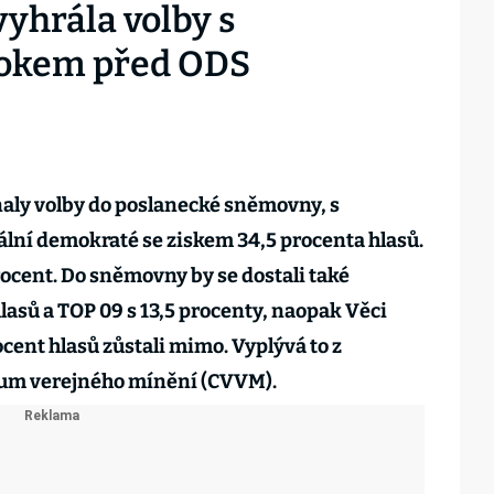
yhrála volby s
kokem před ODS
naly volby do poslanecké sněmovny, s
iální demokraté se ziskem 34,5 procenta hlasů.
rocent. Do sněmovny by se dostali také
lasů a TOP 09 s 13,5 procenty, naopak Věci
ocent hlasů zůstali mimo. Vyplývá to z
um verejného mínění (CVVM).