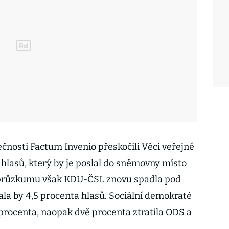
nosti Factum Invenio přeskočili Věci veřejné
 hlasů, který by je poslal do sněmovny místo
 průzkumu však KDU-ČSL znovu spadla pod
kala by 4,5 procenta hlasů. Sociální demokraté
,5 procenta, naopak dvě procenta ztratila ODS a