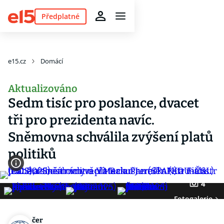
Předplatné
e15.cz
Domácí
Aktualizováno
Sedm tisíc pro poslance, dvacet
tři pro prezidenta navíc.
Sněmovna schválila zvýšení platů
politiků
4
Fotogalerie
čer