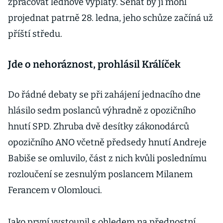
zpracovat lednové výplaty. Senát by ji mohl
projednat patrně 28. ledna, jeho schůze začíná už
příští středu.
Jde o nehoráznost, prohlásil Králíček
Do řádné debaty se při zahájení jednacího dne
hlásilo sedm poslanců výhradně z opozičního
hnutí SPD. Zhruba dvě desítky zákonodárců
opozičního ANO včetně předsedy hnutí Andreje
Babiše se omluvilo, část z nich kvůli poslednímu
rozloučení se zesnulým poslancem Milanem
Ferancem v Olomlouci.
Jako první vystoupil s ohledem na přednostní