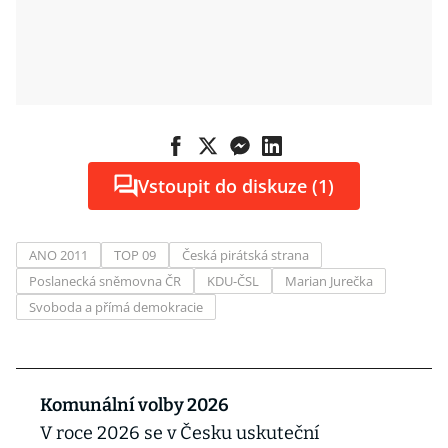
Vstoupit do diskuze (1)
ANO 2011
TOP 09
Česká pirátská strana
Poslanecká sněmovna ČR
KDU-ČSL
Marian Jurečka
Svoboda a přímá demokracie
Komunální volby 2026
V roce 2026 se v Česku uskuteční