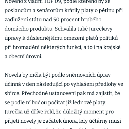
Nového z vládní TOP 09, podle kterého by se
poslancům a senátorům krátily platy o pětinu při
zadlužení státu nad 50 procent hrubého
domácího produktu. Schválila také Jurečkovy
úpravy k důslednějšímu omezení platů politiků
při hromadění některých funkcí, a to i na krajské
a obecní úrovni.
Novela by měla být podle sněmovních úprav
účinná v den následující po vyhlášení předlohy ve
sbírce. Přechodné ustanovení pak má zajistit, že
se podle ní budou počítat již lednové platy.
Jurečka už dříve řekl, že důležitý moment pro
přijetí novely je začátek února, kdy účtárny musí