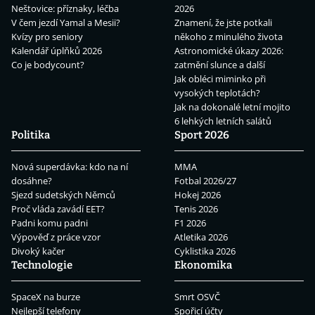
Neštovice: příznaky, léčba
2026
V čem jezdí Yamal a Mesii?
Znamení, že jste potkali
Kvízy pro seniory
někoho z minulého života
Kalendář úplňků 2026
Astronomické úkazy 2026:
Co je bodycount?
zatmění slunce a další
Jak obléci miminko při
vysokých teplotách?
Jak na dokonalé letní mojito
6 lehkých letních salátů
Politika
Sport 2026
Nová superdávka: kdo na ní
MMA
dosáhne?
Fotbal 2026/27
Sjezd sudetských Němců
Hokej 2026
Proč vláda zavádí EET?
Tenis 2026
Padni komu padni
F1 2026
Výpověď z práce vzor
Atletika 2026
Divoký kačer
Cyklistika 2026
Technologie
Ekonomika
SpaceX na burze
Smrt OSVČ
Nejlepší telefony
Spořicí účty