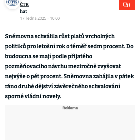
ČTK
1
hat
17. ledna 2025
·
10:00
Sněmovna schválila růst platů vrcholných
politiků pro letošní rok o téměř sedm procent. Do
budoucna se mají podle přijatého
pozměňovacího návrhu meziročně zvyšovat
nejvýše o pět procent. Sněmovna zahájila v pátek
ráno druhé dějství závěrečného schvalování
sporné vládní novely.