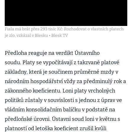
Fiala má brát přes 293 tisíc Kč: Rozhodovat o vlastních platech
je zlo, vzkázal v Blesku • Blesk TV
Předloha reaguje na verdikt Ústavního
soudu. Platy se vypočítávají z takzvané platové
základny, která je součinem průměrné mzdy v
národním hospodářství vždy za předminulý rok a
zákonného koeficientu. Loni platy vrcholných
politiků zůstaly v souvislosti s jednou z úprav ve
vládním konsolidačním balíčku v podstatě na
předloňské úrovni. Ústavní soud loni v květnu s
platností od letoška koeficient zrušil kvůli