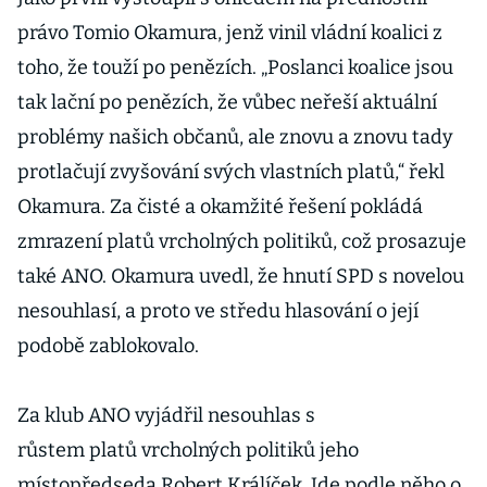
právo Tomio Okamura, jenž vinil vládní koalici z
toho, že touží po penězích. „Poslanci koalice jsou
tak lační po penězích, že vůbec neřeší aktuální
problémy našich občanů, ale znovu a znovu tady
protlačují zvyšování svých vlastních platů,“ řekl
Okamura. Za čisté a okamžité řešení pokládá
zmrazení platů vrcholných politiků, což prosazuje
také ANO. Okamura uvedl, že hnutí SPD s novelou
nesouhlasí, a proto ve středu hlasování o její
podobě zablokovalo.
Za klub ANO vyjádřil nesouhlas s
růstem platů vrcholných politiků jeho
místopředseda Robert Králíček. Jde podle něho o