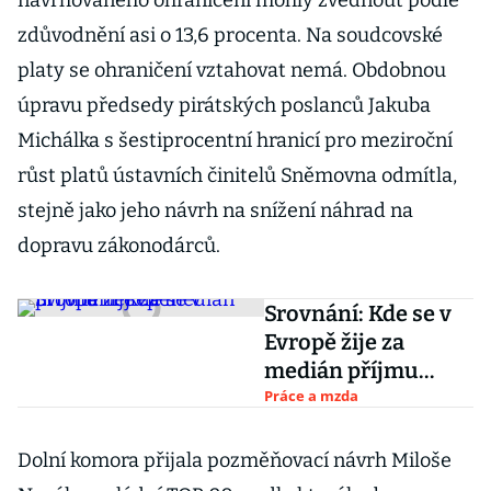
navrhovaného ohraničení mohly zvednout podle
zdůvodnění asi o 13,6 procenta. Na soudcovské
platy se ohraničení vztahovat nemá. Obdobnou
úpravu předsedy pirátských poslanců Jakuba
Michálka s šestiprocentní hranicí pro meziroční
růst platů ústavních činitelů Sněmovna odmítla,
stejně jako jeho návrh na snížení náhrad na
dopravu zákonodárců.
Srovnání: Kde se v
Evropě žije za
medián příjmu
nejlépe?
Práce a mzda
Dolní komora přijala pozměňovací návrh Miloše