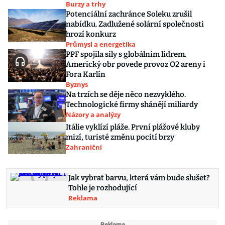
Burzy a trhy
Potenciální zachránce Soleku zrušil
nabídku. Zadlužené solární společnosti
hrozí konkurz
Průmysl a energetika
PPF spojila síly s globálním lídrem.
Americký obr povede provoz O2 areny i
Fora Karlín
Byznys
Na trzích se děje něco nezvyklého.
Technologické firmy shánějí miliardy
Názory a analýzy
Itálie vyklízí pláže. První plážové kluby
mizí, turisté změnu pocítí brzy
Zahraniční
Jak vybrat barvu, která vám bude slušet?
Tohle je rozhodující
Reklama