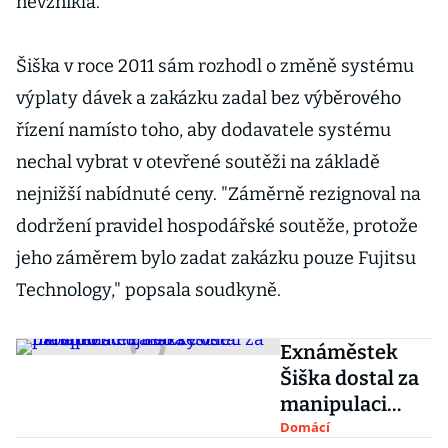
nevznikla.
Šiška v roce 2011 sám rozhodl o změně systému
výplaty dávek a zakázku zadal bez výběrového
řízení namísto toho, aby dodavatele systému
nechal vybrat v otevřené soutěži na základě
nejnižší nabídnuté ceny. "Záměrně rezignoval na
dodržení pravidel hospodářské soutěže, protože
jeho záměrem bylo zadat zakázku pouze Fujitsu
Technology," popsala soudkyně.
Exnáměstek
Šiška dostal za
manipulaci
zakázky ve
Domácí