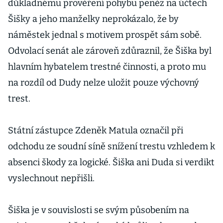
důkladnému prověření pohybu peněz na účtech
Šišky a jeho manželky neprokázalo, že by
náměstek jednal s motivem prospět sám sobě.
Odvolací senát ale zároveň zdůraznil, že Šiška byl
hlavním hybatelem trestné činnosti, a proto mu
na rozdíl od Dudy nelze uložit pouze výchovný
trest.
Státní zástupce Zdeněk Matula označil při
odchodu ze soudní síně snížení trestu vzhledem k
absenci škody za logické. Šiška ani Duda si verdikt
vyslechnout nepřišli.
Šiška je v souvislosti se svým působením na