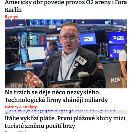
Americký obr povede provoz O2 areny i Fora
Karlín
Byznys
Na trzích se děje něco nezvyklého.
Technologické firmy shánějí miliardy
Názory a analýzy
Itálie vyklízí pláže. První plážové kluby mizí,
turisté změnu pocítí brzy