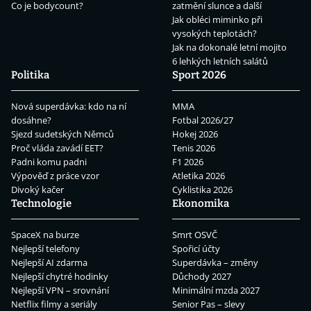
Co je bodycount?
zatmění slunce a další
Jak obléci miminko při
vysokých teplotách?
Jak na dokonalé letní mojito
6 lehkých letních salátů
Politika
Sport 2026
Nová superdávka: kdo na ní
MMA
dosáhne?
Fotbal 2026/27
Sjezd sudetských Němců
Hokej 2026
Proč vláda zavádí EET?
Tenis 2026
Padni komu padni
F1 2026
Výpověď z práce vzor
Atletika 2026
Divoký kačer
Cyklistika 2026
Technologie
Ekonomika
SpaceX na burze
Smrt OSVČ
Nejlepší telefony
Spořicí účty
Nejlepší AI zdarma
Superdávka – změny
Nejlepší chytré hodinky
Důchody 2027
Nejlepší VPN – srovnání
Minimální mzda 2027
Netflix filmy a seriály
Senior Pas – slevy