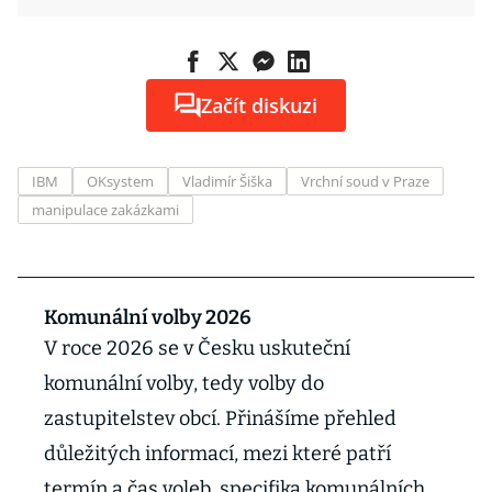
Začít diskuzi
IBM
OKsystem
Vladimír Šiška
Vrchní soud v Praze
manipulace zakázkami
Komunální volby 2026
V roce 2026 se v Česku uskuteční
komunální volby, tedy volby do
zastupitelstev obcí. Přinášíme přehled
důležitých informací, mezi které patří
termín a čas voleb, specifika komunálních