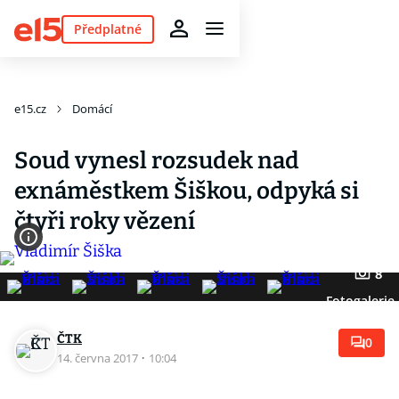
Předplatné
e15.cz
Domácí
Soud vynesl rozsudek nad
exnáměstkem Šiškou, odpyká si
čtyři roky vězení
8
Fotogalerie
ČTK
0
14. června 2017
·
10:04