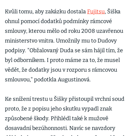
prospěch
Fujitsu šest let
Kvůli tomu, aby zakázku dostala
Fujitsu
, Šiška
natvrdo
ohnul pomocí dodatků podmínky rámcové
smlouvy, kterou mělo od roku 2008 uzavřenou
ministerstvo vnitra. Umožnily mu to Dudovy
podpisy. "Obžalovaný Duda se sám hájil tím, že
byl odborníkem. I proto máme za to, že musel
vědět, že dodatky jsou v rozporu s rámcovou
smlouvou," podotkla Augustinová.
Ke snížení trestu u Šišky přistoupil vrchní soud
proto, že z popisu jeho skutku vypadl znak
způsobené škody. Přihlédl také k mužově
dosavadní bezúhonnosti. Navíc se navzdory