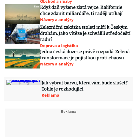
Obchod a služby
Když daň vyžene zlatá vejce. Kalifornie
chce zdanit miliardáře, ti raději utíkají
Názory a analýzy
Železniční zakázka století míří k Českým
drahám. Jako vítěze je schválili středočeští
radní
Doprava a logistika
Jedna česká iluze se právě rozpadá. Zelená
transformace je pojistkou proti chaosu
Názory a analýzy
Jak vybrat barvu, která vám bude slušet?
Tohle je rozhodující
Reklama