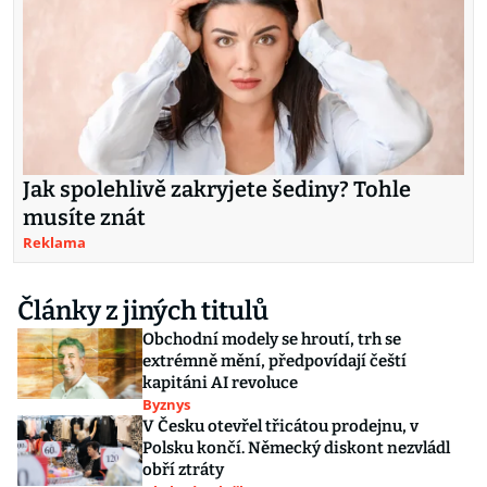
Jak spolehlivě zakryjete šediny? Tohle
musíte znát
Reklama
Články z jiných titulů
Obchodní modely se hroutí, trh se
extrémně mění, předpovídají čeští
kapitáni AI revoluce
Byznys
V Česku otevřel třicátou prodejnu, v
Polsku končí. Německý diskont nezvládl
obří ztráty