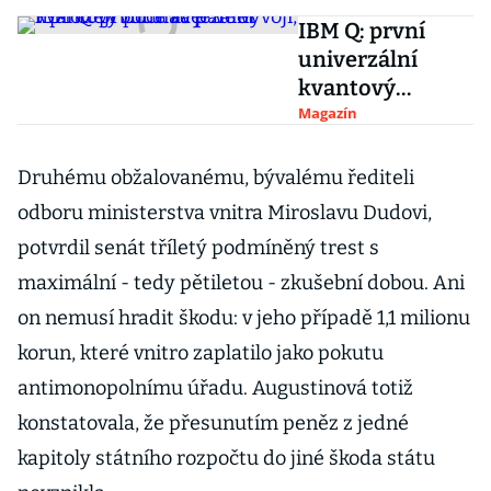
IBM Q: první
univerzální
kvantový
počítač je ve
Magazín
vývoji, v prodeji
bude za pár let
Druhému obžalovanému, bývalému řediteli
odboru ministerstva vnitra Miroslavu Dudovi,
potvrdil senát tříletý podmíněný trest s
maximální - tedy pětiletou - zkušební dobou. Ani
on nemusí hradit škodu: v jeho případě 1,1 milionu
korun, které vnitro zaplatilo jako pokutu
antimonopolnímu úřadu. Augustinová totiž
konstatovala, že přesunutím peněz z jedné
kapitoly státního rozpočtu do jiné škoda státu