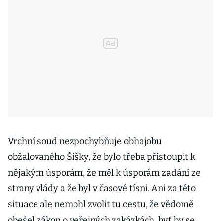
Vrchní soud nezpochybňuje obhajobu
obžalovaného Šišky, že bylo třeba přistoupit k
nějakým úsporám, že měl k úsporám zadání ze
strany vlády a že byl v časové tísni. Ani za této
situace ale nemohl zvolit tu cestu, že vědomě
obešel zákon o veřejných zakázkách, byť by se