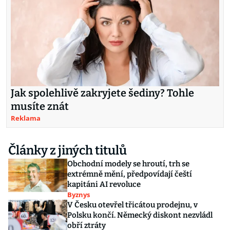
Jak spolehlivě zakryjete šediny? Tohle
musíte znát
Reklama
Články z jiných titulů
Obchodní modely se hroutí, trh se
extrémně mění, předpovídají čeští
kapitáni AI revoluce
Byznys
V Česku otevřel třicátou prodejnu, v
Polsku končí. Německý diskont nezvládl
obří ztráty