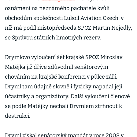
oznámení na neznámého pachatele kvůli
obchodům společnosti Lukoil Aviation Czech, v
níž má podíl místopředseda SPOZ Martin Nejedlý,
se Správou státních hmotných rezerv.
Drymlovo vyloučení šéf krajské SPOZ Miroslav
Matějka již dříve zdůvodnil senátorovým
chováním na krajské konferenci v půlce září.
Dryml tam údajně slovně i fyzicky napadal její
účastníky a organizátory. Další vyloučení členové
se podle Matějky nechali Drymlem strhnout k
destrukci.
Dryml získal senátorský mandát v roce 2008 v