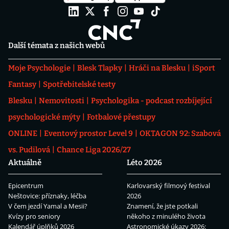
Další témata z našich webů
Moje Psychologie
Blesk Tlapky
Hráči na Blesku
iSport
Fantasy
Spotřebitelské testy
Blesku
Nemovitosti
Psychologika - podcast rozbíjející
psychologické mýty
Fotbalové přestupy
ONLINE
Eventový prostor Level 9
OKTAGON 92: Szabová
vs. Pudilová
Chance Liga 2026/27
Aktuálně
Léto 2026
Epicentrum
Karlovarský filmový festival
Neštovice: příznaky, léčba
2026
V čem jezdí Yamal a Mesii?
Znamení, že jste potkali
Kvízy pro seniory
někoho z minulého života
Kalendář úplňků 2026
Astronomické úkazy 2026: