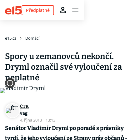
Předplatné
e15.cz
Domácí
Spory u zemanovců nekončí.
Dryml označil své vyloučení za
neplatné
ČTK
vag
4. října 2013
·
13:13
Senátor Vladimír Dryml po poradě s právníky
tvrdí, že jeho vyloučení ze Strany práv občanů -