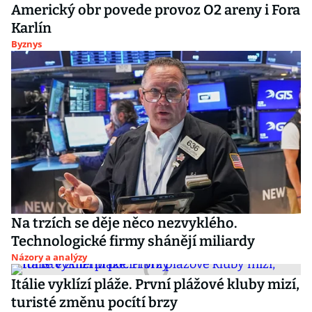
Americký obr povede provoz O2 areny i Fora
Karlín
Byznys
Na trzích se děje něco nezvyklého.
Technologické firmy shánějí miliardy
Názory a analýzy
Itálie vyklízí pláže. První plážové kluby mizí,
turisté změnu pocítí brzy