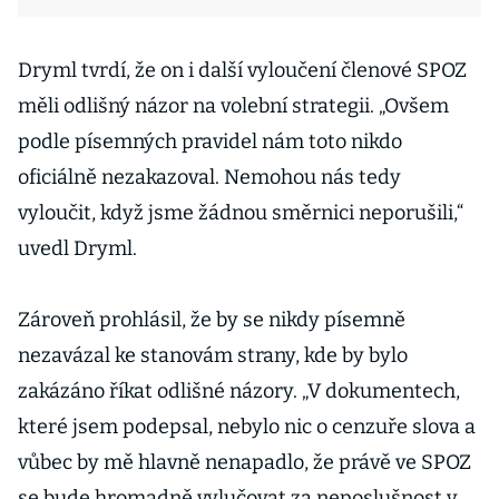
Dryml tvrdí, že on i další vyloučení členové SPOZ
měli odlišný názor na volební strategii. „Ovšem
podle písemných pravidel nám toto nikdo
oficiálně nezakazoval. Nemohou nás tedy
vyloučit, když jsme žádnou směrnici neporušili,“
uvedl Dryml.
Zároveň prohlásil, že by se nikdy písemně
nezavázal ke stanovám strany, kde by bylo
zakázáno říkat odlišné názory. „V dokumentech,
které jsem podepsal, nebylo nic o cenzuře slova a
vůbec by mě hlavně nenapadlo, že právě ve SPOZ
se bude hromadně vylučovat za neposlušnost v