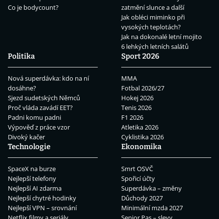
Co je bodycount?
zatmění slunce a další
Jak obléci miminko při
vysokých teplotách?
Jak na dokonalé letní mojito
6 lehkých letních salátů
Politika
Sport 2026
Nová superdávka: kdo na ní
MMA
dosáhne?
Fotbal 2026/27
Sjezd sudetských Němců
Hokej 2026
Proč vláda zavádí EET?
Tenis 2026
Padni komu padni
F1 2026
Výpověď z práce vzor
Atletika 2026
Divoký kačer
Cyklistika 2026
Technologie
Ekonomika
SpaceX na burze
Smrt OSVČ
Nejlepší telefony
Spořicí účty
Nejlepší AI zdarma
Superdávka – změny
Nejlepší chytré hodinky
Důchody 2027
Nejlepší VPN – srovnání
Minimální mzda 2027
Netflix filmy a seriály
Senior Pas – slevy