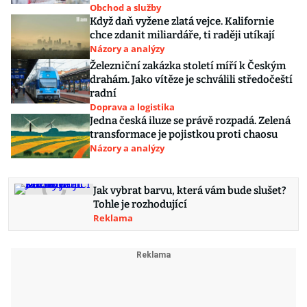
Obchod a služby
Když daň vyžene zlatá vejce. Kalifornie
chce zdanit miliardáře, ti raději utíkají
Názory a analýzy
Železniční zakázka století míří k Českým
drahám. Jako vítěze je schválili středočeští
radní
Doprava a logistika
Jedna česká iluze se právě rozpadá. Zelená
transformace je pojistkou proti chaosu
Názory a analýzy
Jak vybrat barvu, která vám bude slušet?
Tohle je rozhodující
Reklama