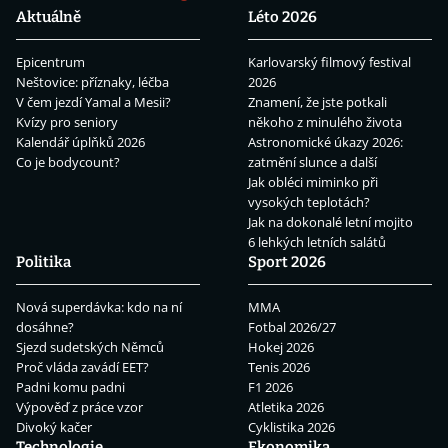
Aktuálně
Léto 2026
Epicentrum
Karlovarský filmový festival
Neštovice: příznaky, léčba
2026
V čem jezdí Yamal a Mesii?
Znamení, že jste potkali
Kvízy pro seniory
někoho z minulého života
Kalendář úplňků 2026
Astronomické úkazy 2026:
Co je bodycount?
zatmění slunce a další
Jak obléci miminko při
vysokých teplotách?
Jak na dokonalé letní mojito
6 lehkých letních salátů
Politika
Sport 2026
Nová superdávka: kdo na ní
MMA
dosáhne?
Fotbal 2026/27
Sjezd sudetských Němců
Hokej 2026
Proč vláda zavádí EET?
Tenis 2026
Padni komu padni
F1 2026
Výpověď z práce vzor
Atletika 2026
Divoký kačer
Cyklistika 2026
Technologie
Ekonomika