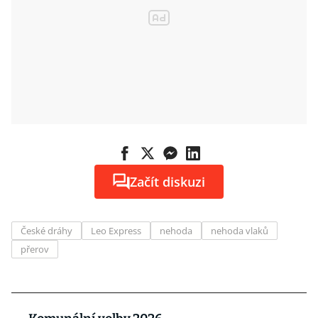
Začít diskuzi
České dráhy
Leo Express
nehoda
nehoda vlaků
přerov