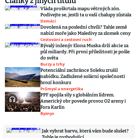
Články z jiných titulů
Vláda proškrtala mapu větrných zón.
Podívejte se, jestli ta u vaší chalupy zůstala
Domácí
Dovolená na poslední chvíli? Tahle země
nabízí moře jako Maledivy za zlomek ceny
Cestování a cestovní ruch
Bývalý inženýr Elona Muska drží akcie za
půl miliardy. Při první příležitosti je pošle
do světa
Burzy a trhy
Potenciální zachránce Soleku zrušil
nabídku. Zadlužené solární společnosti
hrozí konkurz
Průmysl a energetika
PPF spojila síly s globálním lídrem.
Americký obr povede provoz O2 areny i
Fora Karlín
Byznys
Jak vybrat barvu, která vám bude slušet?
Tohle je rozhodující