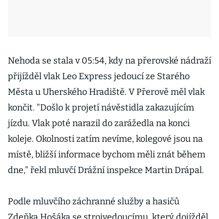
Nehoda se stala v 05:54, kdy na přerovské nádraží
přijížděl vlak Leo Express jedoucí ze Starého
Města u Uherského Hradiště. V Přerově měl vlak
končit. "Došlo k projetí návěstidla zakazujícím
jízdu. Vlak poté narazil do zarážedla na konci
koleje. Okolnosti zatím nevíme, kolegové jsou na
místě, bližší informace bychom měli znát během
dne," řekl
mluvčí Drážní inspekce Martin Drápal.
Podle mluvčího záchranné služby a hasičů
Zdeňka Hošáka se strojvedoucímu, který dojížděl