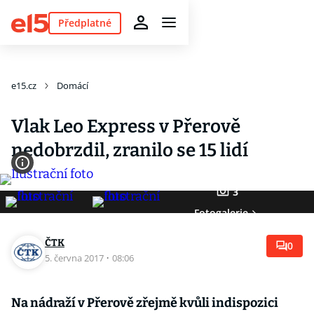
Předplatné
e15.cz
Domácí
Vlak Leo Express v Přerově
nedobrzdil, zranilo se 15 lidí
3
Fotogalerie
ČTK
0
5. června 2017
·
08:06
Na nádraží v Přerově zřejmě kvůli indispozici