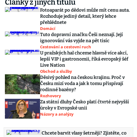
Články z jiných titulů
Fotoaparát po dědovi může mít cenu auta.
Rozhoduje jediný detail, který lehce
přehlédnete
Domácí
Tuto dopravní značku Češi neznají. Její
ignorování vás vyjde na pět tisíc
Cestování a cestovní ruch
U pražských hal chceme hlavně více akcí,
lepší VIP i gastronomii, říká evropský šéf
Live Nation
Obchod a služby
Děsivý pohled na českou krajinu. Proč v
Česku mizí voda a jak k tomu přispívají
rodinné bazény?
Rozhovory
Za státní dluhy Česko platí čtvrté nejvyšší
úroky v Evropské unii
Názory a analýzy
Chcete barvit vlasy šetrněji? Zjistěte, co