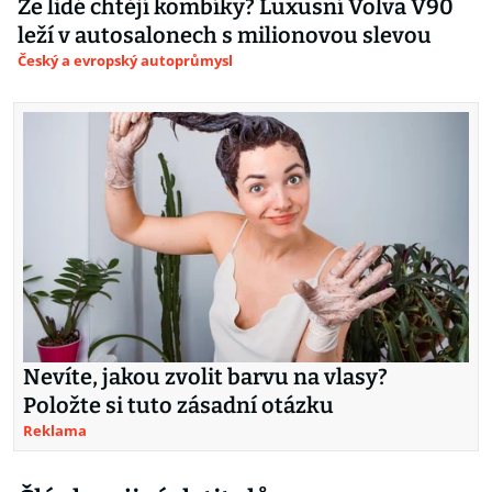
Že lidé chtějí kombíky? Luxusní Volva V90
leží v autosalonech s milionovou slevou
Český a evropský autoprůmysl
Nevíte, jakou zvolit barvu na vlasy?
Položte si tuto zásadní otázku
Reklama