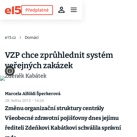
Předplatné
e15.cz
Domácí
VZP chce zprůhlednit systém
veřejných zakázek
Marcela Alföldi Šperkerová
28. ledna 2013
·
14:24
Změnu organizační struktury centrály
Všeobecné zdravotní pojišťovny dnes jejímu
řediteli Zdeňkovi Kabátkovi schválila správní