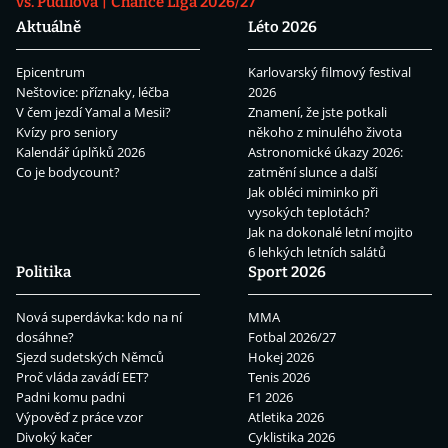
vs. Pudilová
Chance Liga 2026/27
Aktuálně
Léto 2026
Epicentrum
Karlovarský filmový festival
Neštovice: příznaky, léčba
2026
V čem jezdí Yamal a Mesii?
Znamení, že jste potkali
Kvízy pro seniory
někoho z minulého života
Kalendář úplňků 2026
Astronomické úkazy 2026:
Co je bodycount?
zatmění slunce a další
Jak obléci miminko při
vysokých teplotách?
Jak na dokonalé letní mojito
6 lehkých letních salátů
Politika
Sport 2026
Nová superdávka: kdo na ní
MMA
dosáhne?
Fotbal 2026/27
Sjezd sudetských Němců
Hokej 2026
Proč vláda zavádí EET?
Tenis 2026
Padni komu padni
F1 2026
Výpověď z práce vzor
Atletika 2026
Divoký kačer
Cyklistika 2026