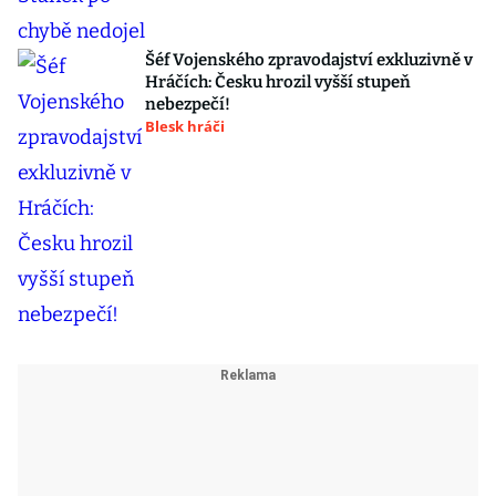
Šéf Vojenského zpravodajství exkluzivně v
Hráčích: Česku hrozil vyšší stupeň
nebezpečí!
Blesk hráči