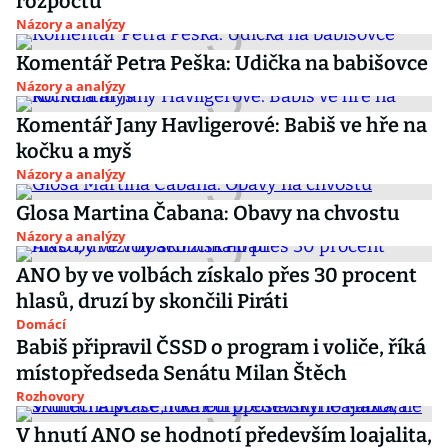
rozpočtu
Názory a analýzy
Komentář Petra Peška: Udička na babišovce
Názory a analýzy
Komentář Jany Havligerové: Babiš ve hře na
kočku a myš
Názory a analýzy
Glosa Martina Čabana: Obavy na chvostu
Názory a analýzy
ANO by ve volbách získalo přes 30 procent
hlasů, druzí by skončili Piráti
Domácí
Babiš připravil ČSSD o program i voliče, říká
místopředseda Senátu Milan Štěch
Rozhovory
V hnutí ANO se hodnotí především loajalita,