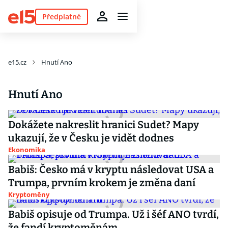
Předplatné
e15.cz
Hnutí Ano
Hnutí Ano
Dokážete nakreslit hranici Sudet? Mapy
ukazují, že v Česku je vidět dodnes
Ekonomika
Babiš: Česko má v kryptu následovat USA a
Trumpa, prvním krokem je změna daní
Kryptoměny
Babiš opisuje od Trumpa. Už i šéf ANO tvrdí,
že fandí kryptoměnám