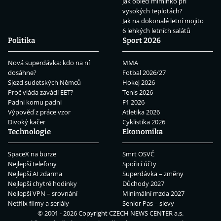
Jak obléci miminko při
vysokých teplotách?
Jak na dokonalé letní mojito
6 lehkých letních salátů
Politika
Sport 2026
Nová superdávka: kdo na ní
MMA
dosáhne?
Fotbal 2026/27
Sjezd sudetských Němců
Hokej 2026
Proč vláda zavádí EET?
Tenis 2026
Padni komu padni
F1 2026
Výpověď z práce vzor
Atletika 2026
Divoký kačer
Cyklistika 2026
Technologie
Ekonomika
SpaceX na burze
Smrt OSVČ
Nejlepší telefony
Spořicí účty
Nejlepší AI zdarma
Superdávka – změny
Nejlepší chytré hodinky
Důchody 2027
Nejlepší VPN – srovnání
Minimální mzda 2027
Netflix filmy a seriály
Senior Pas – slevy
© 2001 - 2026 Copyright
CZECH NEWS CENTER a.s.