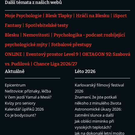
Další témata z našich webů
Moje Psychologie
Blesk Tlapky
Hráči na Blesku
iSport
Fantasy
Spotřebitelské testy
Blesku
Nemovitosti
Psychologika - podcast rozbíjející
psychologické mýty
Fotbalové přestupy
ONLINE
Eventový prostor Level 9
OKTAGON 92: Szabová
vs. Pudilová
Chance Liga 2026/27
Aktuálně
Léto 2026
Epicentrum
Karlovarský filmový festival
Neštovice: příznaky, léčba
2026
V čem jezdí Yamal a Mesii?
Znamení, že jste potkali
Kvízy pro seniory
někoho z minulého života
Kalendář úplňků 2026
Astronomické úkazy 2026:
Co je bodycount?
zatmění slunce a další
Jak obléci miminko při
vysokých teplotách?
Jak na dokonalé letní mojito