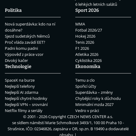
6 lehkých letních salátů
Politika
Sport 2026
Nová superdávka: kdo na ní
MMA
dosáhne?
Fotbal 2026/27
Sjezd sudetských Němců
Hokej 2026
Proč vláda zavádí EET?
Tenis 2026
Padni komu padni
F1 2026
Výpověď z práce vzor
Atletika 2026
Divoký kačer
Cyklistika 2026
Technologie
Ekonomika
SpaceX na burze
Temu a clo
Nejlepší telefony
Spořicí účty
Nejlepší AI zdarma
Superdávka – změny
Nejlepší chytré hodinky
Chybějící roky k důchodu
Nejlepší VPN – srovnání
Minimální mzda 2027
Netflix filmy a seriály
Vedro v práci
© 2001 - 2026 Copyright
CZECH NEWS CENTER a.s.
se sídlem náměstí Marie Schmolkové 3493/1, 100 00 Praha 10 -
Strašnice, IČO: 02346826, zapsána v OR, sp.zn. B 19490 a dodavatelé
obsahu