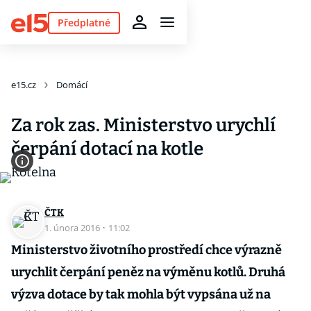
Předplatné
e15.cz
Domácí
Za rok zas. Ministerstvo urychlí
čerpání dotací na kotle
ČTK
1. února 2016
·
11:02
Ministerstvo životního prostředí chce výrazně
urychlit čerpání peněz na výměnu kotlů. Druhá
výzva dotace by tak mohla být vypsána už na