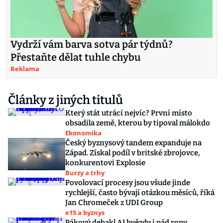
Vydrží vám barva sotva pár týdnů?
Přestaňte dělat tuhle chybu
Reklama
Články z jiných titulů
Který stát utrácí nejvíc? První místo
obsadila země, kterou by tipoval málokdo
Ekonomika
Český byznysový tandem expanduje na
Západ. Získal podíl v britské zbrojovce,
konkurentovi Explosie
Burzy a trhy
Povolovací procesy jsou všude jinde
rychlejší, často bývají otázkou měsíců, říká
Jan Chromeček z UDI Group
e15 a byznys
Pákový debakl AI hvězdy i pád ropy.