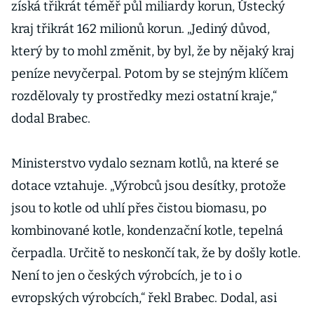
získá třikrát téměř půl miliardy korun, Ústecký
kraj třikrát 162 milionů korun. „Jediný důvod,
který by to mohl změnit, by byl, že by nějaký kraj
peníze nevyčerpal. Potom by se stejným klíčem
rozdělovaly ty prostředky mezi ostatní kraje,“
dodal Brabec.
Ministerstvo vydalo seznam kotlů, na které se
dotace vztahuje. „Výrobců jsou desítky, protože
jsou to kotle od uhlí přes čistou biomasu, po
kombinované kotle, kondenzační kotle, tepelná
čerpadla. Určitě to neskončí tak, že by došly kotle.
Není to jen o českých výrobcích, je to i o
evropských výrobcích,“ řekl Brabec. Dodal, asi