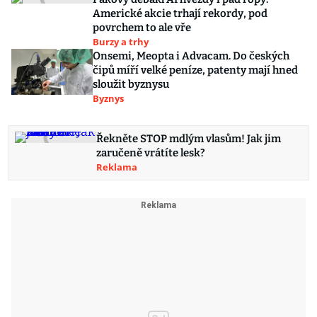
Americké akcie trhají rekordy, pod
povrchem to ale vře
Burzy a trhy
Onsemi, Meopta i Advacam. Do českých
čipů míří velké peníze, patenty mají hned
sloužit byznysu
Byznys
Řekněte STOP mdlým vlasům! Jak jim
zaručeně vrátíte lesk?
Reklama