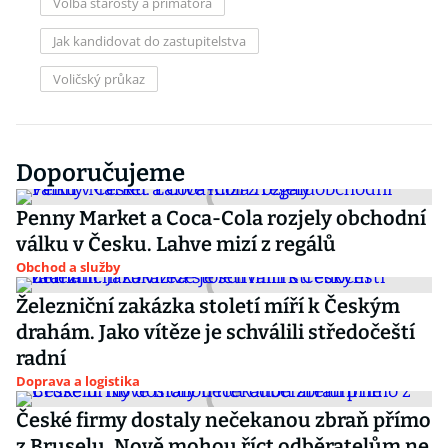
Volba starosty a primátora
Jak kandidovat do zastupitelstva
Voličský průkaz
Doporučujeme
Penny Market a Coca-Cola rozjely obchodní
válku v Česku. Lahve mizí z regálů
Obchod a služby
Železniční zakázka století míří k Českým
drahám. Jako vítěze je schválili středočeští
radní
Doprava a logistika
České firmy dostaly nečekanou zbraň přímo
z Bruselu. Nově mohou říct odběratelům ne