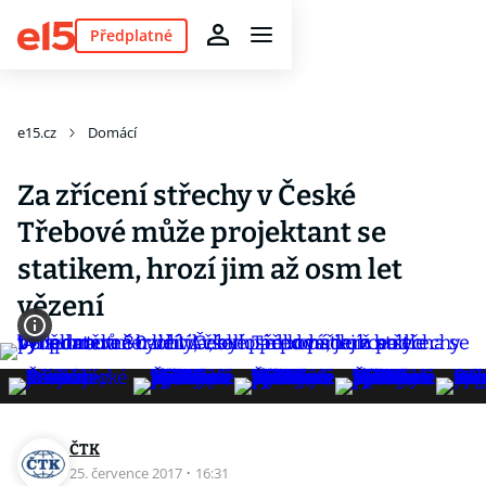
Předplatné
e15.cz
Domácí
Za zřícení střechy v České
Třebové může projektant se
statikem, hrozí jim až osm let
vězení
ČTK
25. července 2017
·
16:31