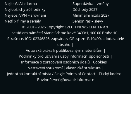
Nejlepší AI zdarma
Superdávka – změny
Nejlepší chytré hodinky
Důchody 2027
Nejlepší VPN – srovnání
Minimální mzda 2027
Netflix filmy a seriály
Senior Pas – slevy
© 2001 - 2026 Copyright
CZECH NEWS CENTER a.s.
se sídlem náměstí Marie Schmolkové 3493/1, 100 00 Praha 10 -
Strašnice, IČO: 02346826, zapsána v OR, sp.zn. B 19490 a dodavatelé
obsahu
Autorská práva k publikovaným materiálům
Podmínky pro užívání služby informační společnosti
Informace o zpracování osobních údajů
Cookies
Nastavení soukromí
Vlastnická struktura
Jednotná kontaktní místa / Single Points of Contact
Etický kodex
Povinně zveřejňované informace