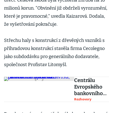
utéct. Celková škoda byla vyčíslena zhruba na 16
milionů korun. "Obvinění již obdrželi vyrozumění,
které je pravomocné," uvedla Kaizarová. Dodala,
že vyšetřování pokračuje.
Střechu haly s konstrukcí z dřevěných vazníků s
příhradovou konstrukcí stavěla firma Cecolegno
jako subdodávku pro generálního dodavatele,
společnost Profistav Litomyšl.
Centrálu
Evropského
bankovního
úřadu může
Rozhovory
postavit CPI