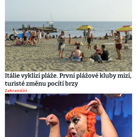
Itálie vyklízí pláže. První plážové kluby mizí,
turisté změnu pocítí brzy
Zahraniční