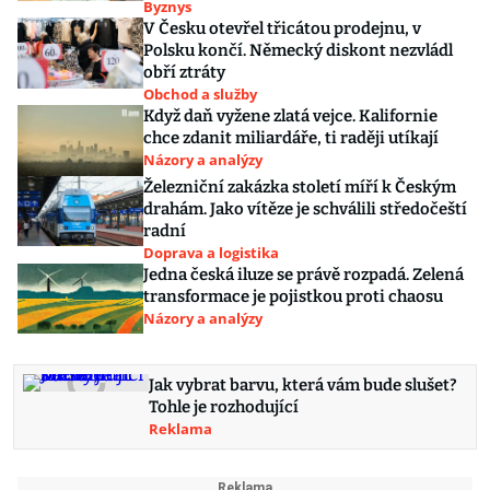
Byznys
V Česku otevřel třicátou prodejnu, v
Polsku končí. Německý diskont nezvládl
obří ztráty
Obchod a služby
Když daň vyžene zlatá vejce. Kalifornie
chce zdanit miliardáře, ti raději utíkají
Názory a analýzy
Železniční zakázka století míří k Českým
drahám. Jako vítěze je schválili středočeští
radní
Doprava a logistika
Jedna česká iluze se právě rozpadá. Zelená
transformace je pojistkou proti chaosu
Názory a analýzy
Jak vybrat barvu, která vám bude slušet?
Tohle je rozhodující
Reklama