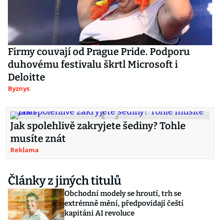
Firmy couvají od Prague Pride. Podporu
duhovému festivalu škrtl Microsoft i
Deloitte
Byznys
Jak spolehlivě zakryjete šediny? Tohle
musíte znát
Reklama
Články z jiných titulů
Obchodní modely se hroutí, trh se
extrémně mění, předpovídají čeští
kapitáni AI revoluce