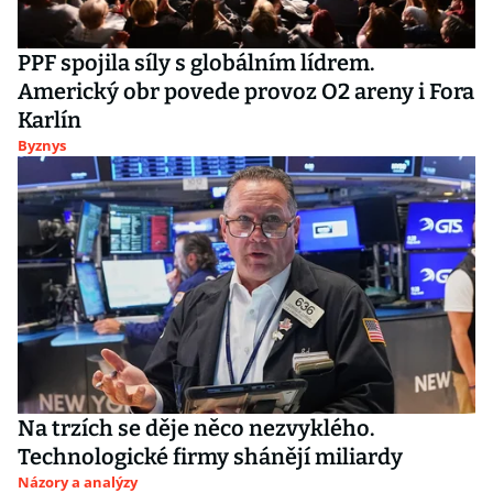
PPF spojila síly s globálním lídrem.
Americký obr povede provoz O2 areny i Fora
Karlín
Byznys
Na trzích se děje něco nezvyklého.
Technologické firmy shánějí miliardy
Názory a analýzy