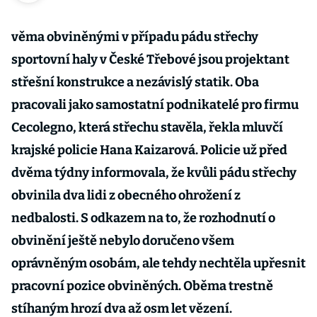
věma obviněnými v případu pádu střechy
sportovní haly v České Třebové jsou projektant
střešní konstrukce a nezávislý statik. Oba
pracovali jako samostatní podnikatelé pro firmu
Cecolegno, která střechu stavěla, řekla mluvčí
krajské policie Hana Kaizarová. Policie už před
dvěma týdny informovala, že kvůli pádu střechy
obvinila dva lidi z obecného ohrožení z
nedbalosti. S odkazem na to, že rozhodnutí o
obvinění ještě nebylo doručeno všem
oprávněným osobám, ale tehdy nechtěla upřesnit
pracovní pozice obviněných. Oběma trestně
stíhaným hrozí dva až osm let vězení.