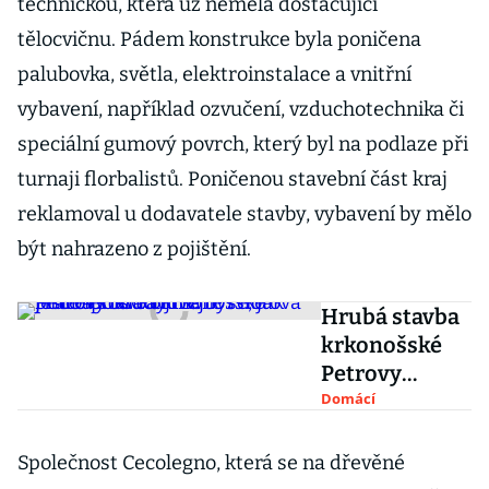
technickou, která už neměla dostačující
tělocvičnu. Pádem konstrukce byla poničena
palubovka, světla, elektroinstalace a vnitřní
vybavení, například ozvučení, vzduchotechnika či
speciální gumový povrch, který byl na podlaze při
turnaji florbalistů. Poničenou stavební část kraj
reklamoval u dodavatele stavby, vybavení by mělo
být nahrazeno z pojištění.
Hrubá stavba
krkonošské
Petrovy
boudy má být
Domácí
hotova ještě
letos.
Společnost Cecolegno, která se na dřevěné
Podívejte se,