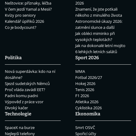
Neštovice: příznaky, léčba
2026
V čem jezdí Yamal a Mesii?
Znamení, že jste potkali
Kvízy pro seniory
někoho z minulého života
Kalendář úplňků 2026
Astronomické úkazy 2026:
Co je bodycount?
zatmění slunce a další
Jak obléci miminko při
vysokých teplotách?
Jak na dokonalé letní mojito
6 lehkých letních salátů
Politika
Sport 2026
Nová superdávka: kdo na ní
MMA
dosáhne?
Fotbal 2026/27
Sjezd sudetských Němců
Hokej 2026
Proč vláda zavádí EET?
Tenis 2026
Padni komu padni
F1 2026
Výpověď z práce vzor
Atletika 2026
Divoký kačer
Cyklistika 2026
Technologie
Ekonomika
SpaceX na burze
Smrt OSVČ
Nejlepší telefony
Spořicí účty