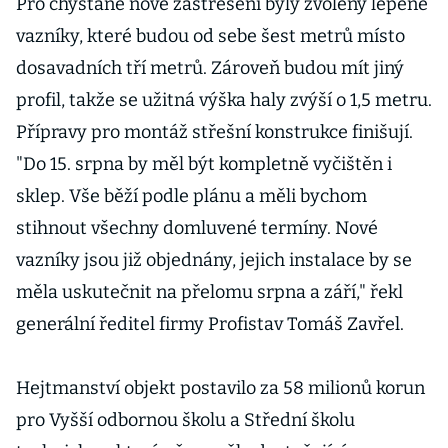
miliardáře
Pro chystané nové zastřešení byly zvoleny lepené
Vítka, říká
vazníky, které budou od sebe šest metrů místo
vládní
dosavadních tří metrů. Zároveň budou mít jiný
zmocněnec
profil, takže se užitná výška haly zvýší o 1,5 metru.
Přípravy pro montáž střešní konstrukce finišují.
"Do 15. srpna by měl být kompletně vyčištěn i
sklep. Vše běží podle plánu a měli bychom
stihnout všechny domluvené termíny. Nové
vazníky jsou již objednány, jejich instalace by se
měla uskutečnit na přelomu srpna a září," řekl
generální ředitel firmy Profistav Tomáš Zavřel.
Hejtmanství objekt postavilo za 58 milionů korun
pro Vyšší odbornou školu a Střední školu