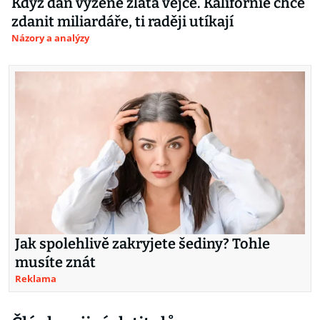
Když daň vyžene zlatá vejce. Kalifornie chce
zdanit miliardáře, ti raději utíkají
Názory a analýzy
Jak spolehlivě zakryjete šediny? Tohle
musíte znát
Reklama