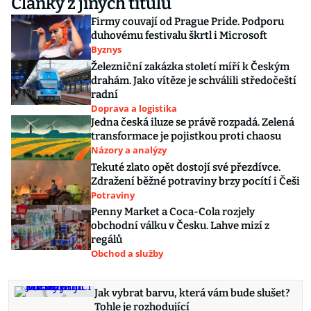
Články z jiných titulů
Firmy couvají od Prague Pride. Podporu
duhovému festivalu škrtl i Microsoft
Byznys
Železniční zakázka století míří k Českým
drahám. Jako vítěze je schválili středočeští
radní
Doprava a logistika
Jedna česká iluze se právě rozpadá. Zelená
transformace je pojistkou proti chaosu
Názory a analýzy
Tekuté zlato opět dostojí své přezdívce.
Zdražení běžné potraviny brzy pocítí i Češi
Potraviny
Penny Market a Coca-Cola rozjely
obchodní válku v Česku. Lahve mizí z
regálů
Obchod a služby
Jak vybrat barvu, která vám bude slušet?
Tohle je rozhodující