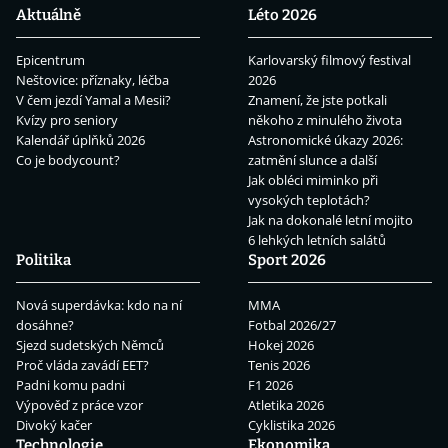
Aktuálně
Léto 2026
Epicentrum
Karlovarský filmový festival
Neštovice: příznaky, léčba
2026
V čem jezdí Yamal a Mesii?
Znamení, že jste potkali
Kvízy pro seniory
někoho z minulého života
Kalendář úplňků 2026
Astronomické úkazy 2026:
Co je bodycount?
zatmění slunce a další
Jak obléci miminko při
vysokých teplotách?
Jak na dokonalé letní mojito
6 lehkých letních salátů
Politika
Sport 2026
Nová superdávka: kdo na ní
MMA
dosáhne?
Fotbal 2026/27
Sjezd sudetských Němců
Hokej 2026
Proč vláda zavádí EET?
Tenis 2026
Padni komu padni
F1 2026
Výpověď z práce vzor
Atletika 2026
Divoký kačer
Cyklistika 2026
Technologie
Ekonomika