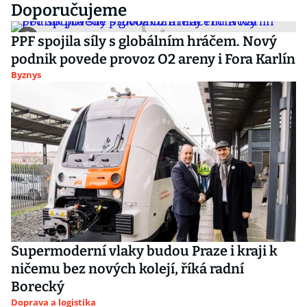
Doporučujeme
PPF spojila síly s globálním hráčem. Nový
podnik povede provoz O2 areny i Fora Karlín
Byznys
Supermoderní vlaky budou Praze i kraji k
ničemu bez nových kolejí, říká radní
Borecký
Doprava a logistika