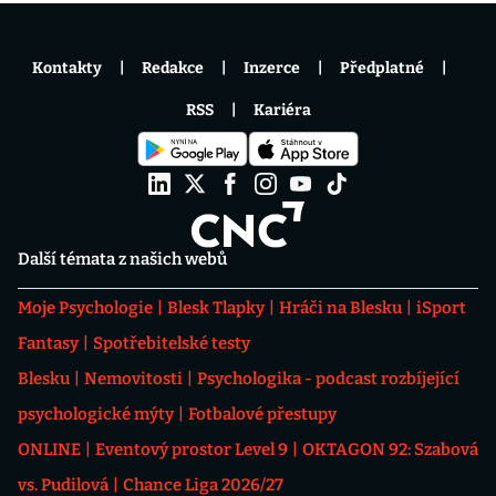
Kontakty
Redakce
Inzerce
Předplatné
RSS
Kariéra
Další témata z našich webů
Moje Psychologie
Blesk Tlapky
Hráči na Blesku
iSport
Fantasy
Spotřebitelské testy
Blesku
Nemovitosti
Psychologika - podcast rozbíjející
psychologické mýty
Fotbalové přestupy
ONLINE
Eventový prostor Level 9
OKTAGON 92: Szabová
vs. Pudilová
Chance Liga 2026/27