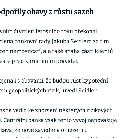
dpořily obavy z růstu sazeb
ním čtvrtletí letošního roku překonal
lena bankovní rady Jakuba Seidlera za tím
 cen nemovitostí, ale také snaha části klientů
ještě před zpřísněním pravidel.
ojena i s obavami, že budou růst hypoteční
em geopolitických rizik,“ uvedl Seidler.
časně vedla ke zhoršení některých rizikových
. Centrální banka však tento vývoj nepovažuje
kává, že nově zavedená omezení u