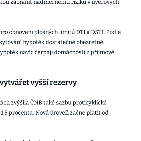
hou zabránit nadměrnému riziku v úvěrových
ro obnovení plošných limitů DTI a DSTI. Podle
skytování hypoték dostatečně obezřetné.
hypoték navíc čerpají domácnosti z příjmově
ytvářet vyšší rezervy
ách zvýšila ČNB také sazbu proticyklické
a 1,5 procenta. Nová úroveň začne platit od