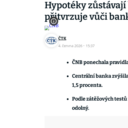
Hypotéky zůstávají
přitvrzuje vůči ba
ČTK
4. června 2026
·
15:37
ČNB ponechala pravidl
Centrální banka zvýšil
1,5 procenta.
Podle zátěžových testů 
odolný.