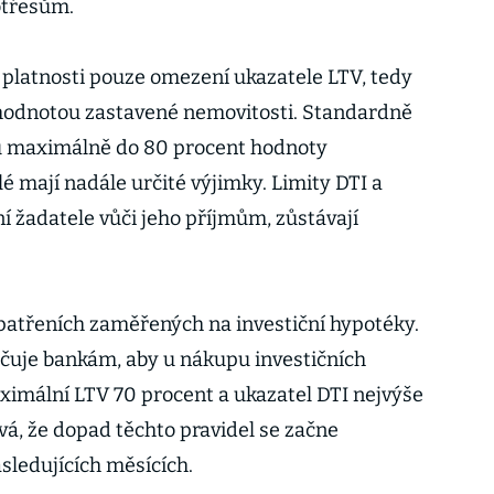
třesům.
v platnosti pouze omezení ukazatele LTV, tedy
hodnotou zastavené nemovitosti. Standardně
u maximálně do 80 procent hodnoty
é mají nadále určité výjimky. Limity DTI a
ní žadatele vůči jeho příjmům, zůstávají
patřeních zaměřených na investiční hypotéky.
čuje bankám, aby u nákupu investičních
imální LTV 70 procent a ukazatel DTI nejvýše
á, že dopad těchto pravidel se začne
ásledujících měsících.