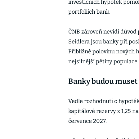
investičních hypoték pomo
portfoliích bank.
ČNB zároveň nevidí důvod p
Seidlera jsou banky při po
Přibližně polovinu nových 
nejsilnější pětiny populace.
Banky budou muset v
Vedle rozhodnutí o hypoték
kapitálové rezervy z 1,25 n
července 2027.