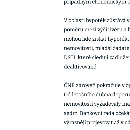
případným ekonomickým o
V oblasti hypoték zůstává 
poměru mezi výší úvěru a 
mohou lidé získat hypoték
nemovitosti, mladší žadatel
DSTI, které sledují zadluže
deaktivované.
ČNB zároveň pokračuje v o
Od letošního dubna doporu
nemovitostí vyžadovaly max
sedm. Bankovní rada očekáv
výrazněji projevovat až v n