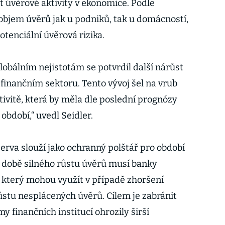
t úvěrové aktivity v ekonomice. Podle
 objem úvěrů jak u podniků, tak u domácností,
potenciální úvěrová rizika.
lobálním nejistotám se potvrdil další nárůst
finančním sektoru. Tento vývoj šel na vrub
ivitě, která by měla dle poslední prognózy
období,“ uvedl Seidler.
zerva slouží jako ochranný polštář pro období
době silného růstu úvěrů musí banky
, který mohou využít v případě zhoršení
stu nesplácených úvěrů. Cílem je zabránit
 finančních institucí ohrozily širší