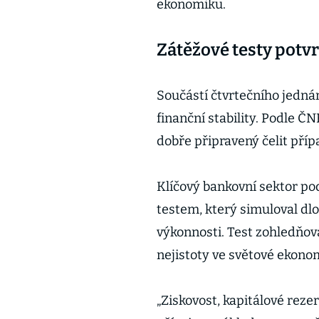
ekonomiku.
Zátěžové testy potvr
Součástí čtvrtečního jedná
finanční stability. Podle ČN
dobře připravený čelit př
Klíčový bankovní sektor po
testem, který simuloval d
výkonnosti. Test zohledňova
nejistoty ve světové ekono
„Ziskovost, kapitálové reze