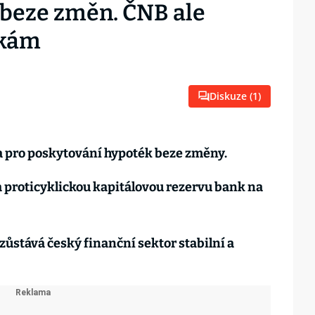
 beze změn. ČNB ale
nkám
Diskuze (
1
)
a pro poskytování hypoték beze změny.
a proticyklickou kapitálovou rezervu bank na
zůstává český finanční sektor stabilní a