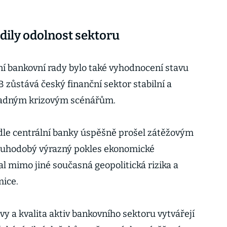
dily odolnost sektoru
ní bankovní rady bylo také vyhodnocení stavu
B zůstává český finanční sektor stabilní a
ípadným krizovým scénářům.
dle centrální banky úspěšně prošel zátěžovým
louhodobý výrazný pokles ekonomické
l mimo jiné současná geopolitická rizika a
mice.
rvy a kvalita aktiv bankovního sektoru vytvářejí