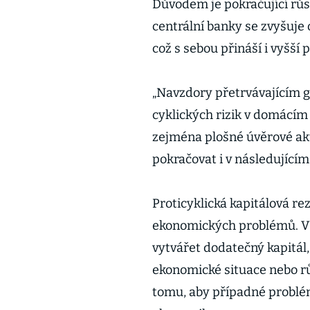
Důvodem je pokračující růs
centrální banky se zvyšuje
což s sebou přináší i vyšší 
„Navzdory přetrvávajícím g
cyklických rizik v domácím 
zejména plošné úvěrové akt
pokračovat i v následujícím 
Proticyklická kapitálová re
ekonomických problémů. V 
vytvářet dodatečný kapitál
ekonomické situace nebo rů
tomu, aby případné problémy