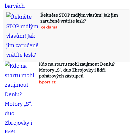
Řekněte STOP mdlým vlasům! Jak jim
zaručeně vrátíte lesk?
Reklama
Kdo na startu mohl zaujmout Deniu?
Motory „S“, duo Zbrojovky i lídři
pohárových zástupců
iSport.cz