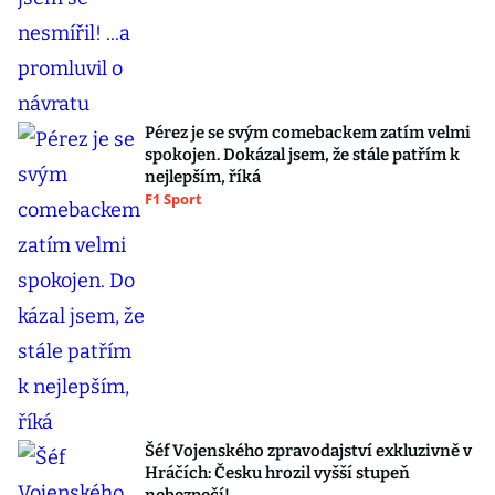
Pérez je se svým comebackem zatím velmi
spokojen. Dokázal jsem, že stále patřím k
nejlepším, říká
F1 Sport
Šéf Vojenského zpravodajství exkluzivně v
Hráčích: Česku hrozil vyšší stupeň