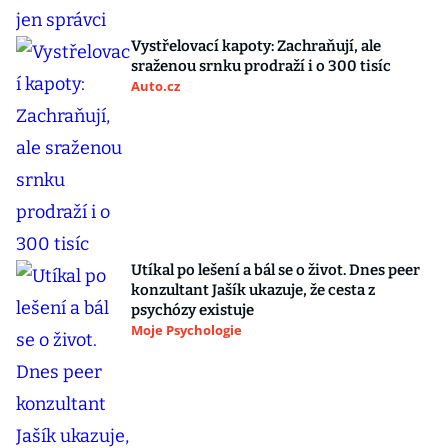
Vystřelovací kapoty: Zachraňují, ale
sraženou srnku prodraží i o 300 tisíc
Auto.cz
Utíkal po lešení a bál se o život. Dnes peer
konzultant Jašík ukazuje, že cesta z
psychózy existuje
Moje Psychologie