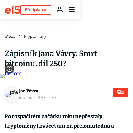
Předplatné
e15.cz
Kryptoměny
Zápisník Jana Vávry: Smrt
bitcoinu, díl 250?
Jan Vávra
0
6. února 2018
·
06:30
Po rozpačitém začátku roku nepřestaly
kryptoměny krvácet ani na přelomu ledna a