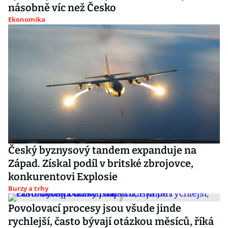
násobně víc než Česko
Ekonomika
Český byznysový tandem expanduje na
Západ. Získal podíl v britské zbrojovce,
konkurentovi Explosie
Burzy a trhy
Povolovací procesy jsou všude jinde
rychlejší, často bývají otázkou měsíců, říká