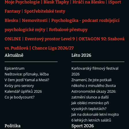
Moje Psychologie
Blesk Tlapky
Hráči na Blesku
iSport
Fantasy
Spotřebitelské testy
Blesku
Nemovitosti
Psychologika - podcast rozbíjející
psychologické mýty
Fotbalové přestupy
ONLINE
Eventový prostor Level 9
OKTAGON 92: Szabová
vs. Pudilová
Chance Liga 2026/27
Aktuálně
Léto 2026
Epicentrum
Karlovarský filmový festival
Neštovice: příznaky, léčba
2026
V čem jezdí Yamal a Mesii?
Znamení, že jste potkali
Kvízy pro seniory
někoho z minulého života
Kalendář úplňků 2026
Astronomické úkazy 2026:
Co je bodycount?
zatmění slunce a další
Jak obléci miminko při
vysokých teplotách?
Jak na dokonalé letní mojito
6 lehkých letních salátů
Politika
Sport 2026