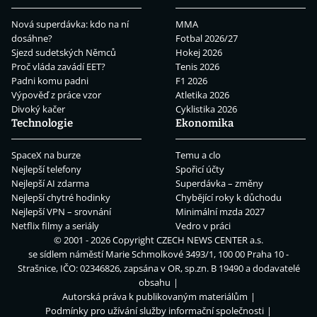
Nová superdávka: kdo na ní
MMA
dosáhne?
Fotbal 2026/27
Sjezd sudetských Němců
Hokej 2026
Proč vláda zavádí EET?
Tenis 2026
Padni komu padni
F1 2026
Výpověď z práce vzor
Atletika 2026
Divoký kačer
Cyklistika 2026
Technologie
Ekonomika
SpaceX na burze
Temu a clo
Nejlepší telefony
Spořicí účty
Nejlepší AI zdarma
Superdávka – změny
Nejlepší chytré hodinky
Chybějící roky k důchodu
Nejlepší VPN – srovnání
Minimální mzda 2027
Netflix filmy a seriály
Vedro v práci
© 2001 - 2026 Copyright
CZECH NEWS CENTER a.s.
se sídlem náměstí Marie Schmolkové 3493/1, 100 00 Praha 10 -
Strašnice, IČO: 02346826, zapsána v OR, sp.zn. B 19490 a dodavatelé
obsahu
Autorská práva k publikovaným materiálům
Podmínky pro užívání služby informační společnosti