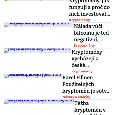
Kryptoměny: Jak
vstupenkách
fungují a proč do
statistíce navíc
nich investovat.
Na ty nové si
Kryptoměny
Nálada vůči
dejte pozor
bitcoinu je teď
negativní,
období se ale
Kryptoměny
Kryptoměny
střídají, říká
vycházejí z
spoluzakladat
české
el
mentality, říká
Kryptoměny
Kryptofondu
Karel Fillner:
zakladatel
Použitelných
burzy
kryptoměn je sotva
NakamotoX Jiří
pár desítek
Názory a analýzy
Fiala
Těžba
kryptoměn v