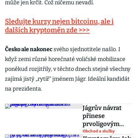
může jen krčit. Což ničemu nevadí.
Sledujte kurzy nejen bitcoinu, ale i
dalších kryptoměn zde >>>
Česko ale nakonec
svého sjednotitele našlo. I
když zemi různé horečnaté voličské mobilizace
poněkud rozjitřily, v těchto dnech stejně všechny
zajímá jistý „rytíř“ jménem Jágr. Ideální kandidát
na prezidenta.
Jágrův návrat
přinese
prvoligovým
klubům na
Obchod a služby