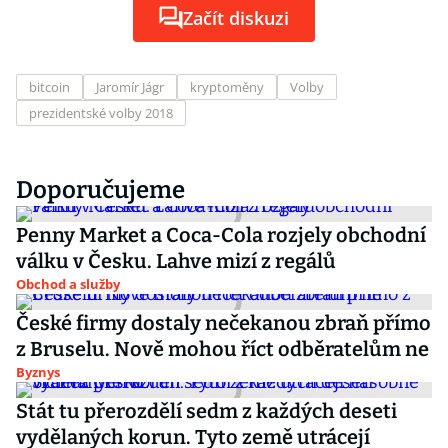
Začít diskuzi
bitcoin
Jaromír Jágr
kryptoměny
Volby
prezidentské volby 2018
Doporučujeme
Penny Market a Coca-Cola rozjely obchodní
válku v Česku. Lahve mizí z regálů
Obchod a služby
České firmy dostaly nečekanou zbraň přímo
z Bruselu. Nově mohou říct odběratelům ne
Byznys
Stát tu přerozdělí sedm z každých deseti
vydělaných korun. Tyto země utrácejí