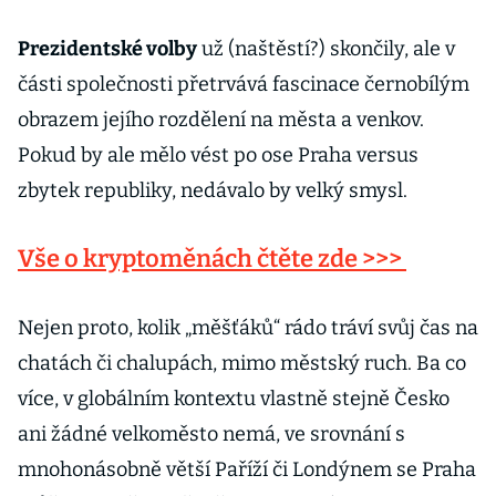
Prezidentské volby
už (naštěstí?) skončily, ale v
části společnosti přetrvává fascinace černobílým
obrazem jejího rozdělení na města a venkov.
Pokud by ale mělo vést po ose Praha versus
zbytek republiky, nedávalo by velký smysl.
Vše o kryptoměnách čtěte zde >>>
Nejen proto, kolik „měšťáků“ rádo tráví svůj čas na
chatách či chalupách, mimo městský ruch. Ba co
více, v globálním kontextu vlastně stejně Česko
ani žádné velkoměsto nemá, ve srovnání s
mnohonásobně větší Paříží či Londýnem se Praha