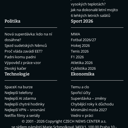
vysokých teplotách?
Jak na dokonalé letní mojito
6 lehkých letních salátů
Politika
Sport 2026
Nová superdávka: kdo na ní
MMA
dosáhne?
Fotbal 2026/27
Sjezd sudetských Němců
Hokej 2026
Proč vláda zavádí EET?
Tenis 2026
Padni komu padni
F1 2026
Výpověď z práce vzor
Atletika 2026
Divoký kačer
Cyklistika 2026
Technologie
Ekonomika
SpaceX na burze
Temu a clo
Nejlepší telefony
Spořicí účty
Nejlepší AI zdarma
Superdávka – změny
Nejlepší chytré hodinky
Chybějící roky k důchodu
Nejlepší VPN – srovnání
Minimální mzda 2027
Netflix filmy a seriály
Vedro v práci
© 2001 - 2026 Copyright
CZECH NEWS CENTER a.s.
se sídlem náměstí Marie Schmolkové 3493/1, 100 00 Praha 10 -