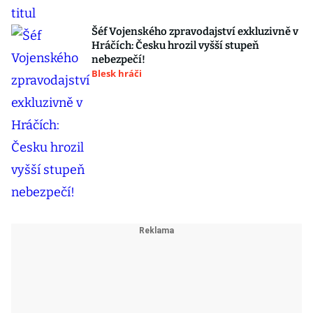
Šéf Vojenského zpravodajství exkluzivně v
Hráčích: Česku hrozil vyšší stupeň
nebezpečí!
Blesk hráči