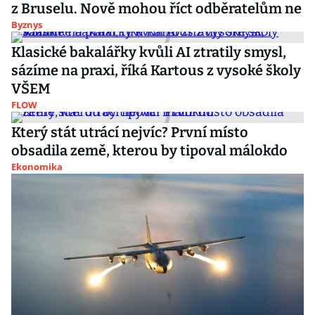
z Bruselu. Nově mohou říct odběratelům ne
Byznys
Klasické bakalářky kvůli AI ztratily smysl,
sázíme na praxi, říká Kartous z vysoké školy
VŠEM
FLOW
Který stát utrácí nejvíc? První místo
obsadila země, kterou by tipoval málokdo
Ekonomika