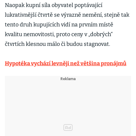
Naopak kupní síla obyvatel poptávající
lukrativnější čtvrtě se výrazně nemění, stejně tak
tento druh kupujících vidí na prvním místě
kvalitu nemovitosti, proto ceny v „dobrých“
čtvrtích klesnou málo či budou stagnovat.
Hypotéka vychází levněji než většina pronájmů