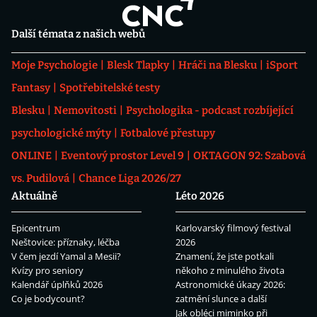
Další témata z našich webů
Moje Psychologie
Blesk Tlapky
Hráči na Blesku
iSport
Fantasy
Spotřebitelské testy
Blesku
Nemovitosti
Psychologika - podcast rozbíjející
psychologické mýty
Fotbalové přestupy
ONLINE
Eventový prostor Level 9
OKTAGON 92: Szabová
vs. Pudilová
Chance Liga 2026/27
Aktuálně
Léto 2026
Epicentrum
Karlovarský filmový festival
Neštovice: příznaky, léčba
2026
V čem jezdí Yamal a Mesii?
Znamení, že jste potkali
Kvízy pro seniory
někoho z minulého života
Kalendář úplňků 2026
Astronomické úkazy 2026:
Co je bodycount?
zatmění slunce a další
Jak obléci miminko při