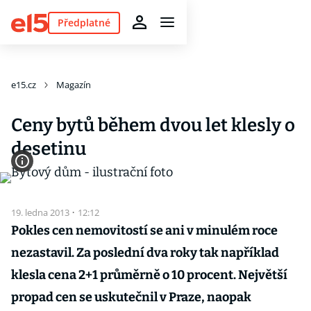
Předplatné
e15.cz
Magazín
Ceny bytů během dvou let klesly o
desetinu
19. ledna 2013
·
12:12
Pokles cen nemovitostí se ani v minulém roce
nezastavil. Za poslední dva roky tak například
klesla cena 2+1 průměrně o 10 procent. Největší
propad cen se uskutečnil v Praze, naopak