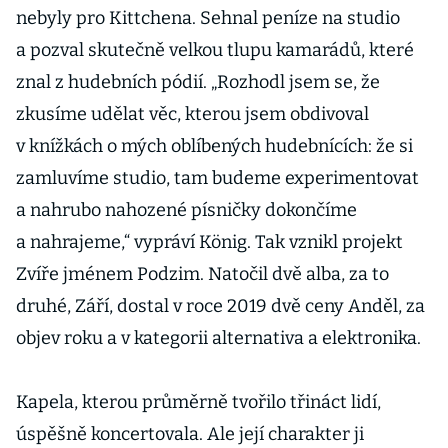
nebyly pro Kittchena. Sehnal peníze na studio
a pozval skutečně velkou tlupu kamarádů, které
znal z hudebních pódií. „Rozhodl jsem se, že
zkusíme udělat věc, kterou jsem obdivoval
v knížkách o mých oblíbených hudebnících: že si
zamluvíme studio, tam budeme experimentovat
a nahrubo nahozené písničky dokončíme
a nahrajeme,“ vypráví König. Tak vznikl projekt
Zvíře jménem Podzim. Natočil dvě alba, za to
druhé, Září, dostal v roce 2019 dvě ceny Anděl, za
objev roku a v kategorii alternativa a elektronika.
Kapela, kterou průměrně tvořilo třináct lidí,
úspěšně koncertovala. Ale její charakter ji