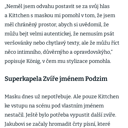
„Neměl jsem odvahu postavit se za svůj hlas
a Kittchen s maskou mi pomohl v tom, že jsem
měl chráněný prostor, abych si uvědomil, že
můžu bejt velmi autentickej, že nemusím psát
veršovánky nebo chytlavý texty, ale že můžu říct
něco intimního, důvěrnýho a opravdovskýho,“
popisuje König, v čem mu stylizace pomohla.
Superkapela Zvíře jménem Podzim
Masku dnes už nepotřebuje. Ale pouze Kittchen
ke vstupu na scénu pod vlastním jménem
nestačil. Ještě bylo potřeba vypustit další zvíře.
Jakubovi se začaly hromadit črty písní, které