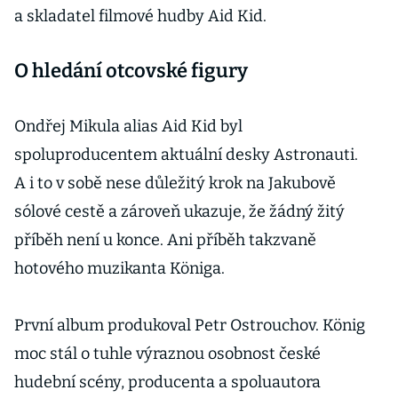
a skladatel filmové hudby Aid Kid.
O hledání otcovské figury
Ondřej Mikula alias Aid Kid byl
spoluproducentem aktuální desky Astronauti.
A i to v sobě nese důležitý krok na Jakubově
sólové cestě a zároveň ukazuje, že žádný žitý
příběh není u konce. Ani příběh takzvaně
hotového muzikanta Königa.
První album produkoval Petr Ostrouchov. König
moc stál o tuhle výraznou osobnost české
hudební scény, producenta a spoluautora