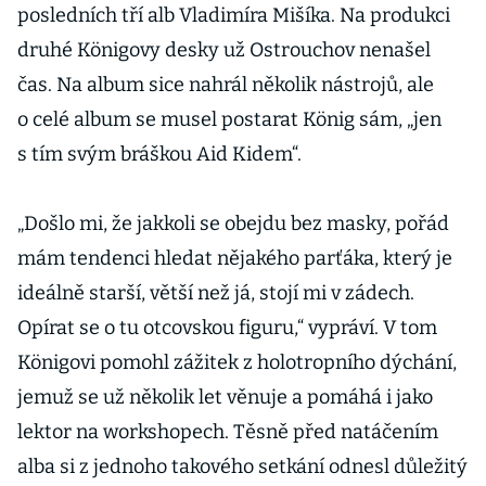
posledních tří alb Vladimíra Mišíka. Na produkci
druhé Königovy desky už Ostrouchov nenašel
čas. Na album sice nahrál několik nástrojů, ale
o celé album se musel postarat König sám, „jen
s tím svým bráškou Aid Kidem“.
„Došlo mi, že jakkoli se obejdu bez masky, pořád
mám tendenci hledat nějakého parťáka, který je
ideálně starší, větší než já, stojí mi v zádech.
Opírat se o tu otcovskou figuru,“ vypráví. V tom
Königovi pomohl zážitek z holotropního dýchání,
jemuž se už několik let věnuje a pomáhá i jako
lektor na workshopech. Těsně před natáčením
alba si z jednoho takového setkání odnesl důležitý