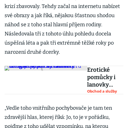
krizí zbavovaly. Tehdy začal na internetu nabízet
své obrazy a jak říká, nějakou šťastnou shodou
náhod se z toho stal hlavní příjem rodiny.
Následovala tři z tohoto úhlu pohledu docela
úspěšná léta a pak tři extrémně těžké roky po
narození druhé dcerky.
Erotické
pomůcky i
lanovky
vznikají v
Obchod a služby
Praze na
Letné.
„Vedle toho vnitřního pochybovače je tam ten
Fotograf se
zdravější hlas, kterej říká: Jo, to je v pořádku,
podíval do
pojďme z toho udělat vzpomínku, na kterou