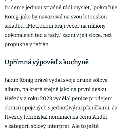
ateliéru
budeme jednou strašně rádi myslet,“ pokračuje
designérky
Anna
König, jako by navazoval na svou letenskou
Marešové
skladbu. „Metronom krájí večer na miliony
dokonalejch teď a tady,“ zazní v její sloce, než
propukne v refrén.
Upřímná výpověď z kuchyně
Jakub König právě vydal svoje druhé sólové
album, na které stejně jako na první desku
Hvězdy z roku 2023 vydělal peníze prodejem
obrazů spojených s jednotlivými písničkami. Za
Hvězdy loni získal nominaci na cenu Anděl
v kategorii sólový interpret. Ale to ještě