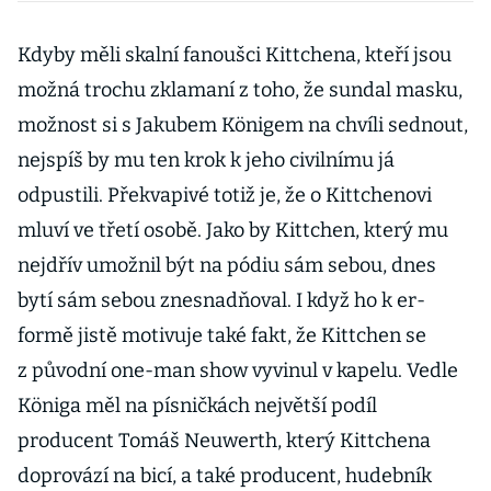
advokátka s
deskou roku
Kdyby měli skalní fanoušci Kittchena, kteří jsou
možná trochu zklamaní z toho, že sundal masku,
možnost si s Jakubem Königem na chvíli sednout,
nejspíš by mu ten krok k jeho civilnímu já
odpustili. Překvapivé totiž je, že o Kittchenovi
mluví ve třetí osobě. Jako by Kittchen, který mu
nejdřív umožnil být na pódiu sám sebou, dnes
bytí sám sebou znesnadňoval. I když ho k er-
formě jistě motivuje také fakt, že Kittchen se
z původní one-man show vyvinul v kapelu. Vedle
Königa měl na písničkách největší podíl
producent Tomáš Neuwerth, který Kittchena
doprovází na bicí, a také producent, hudebník