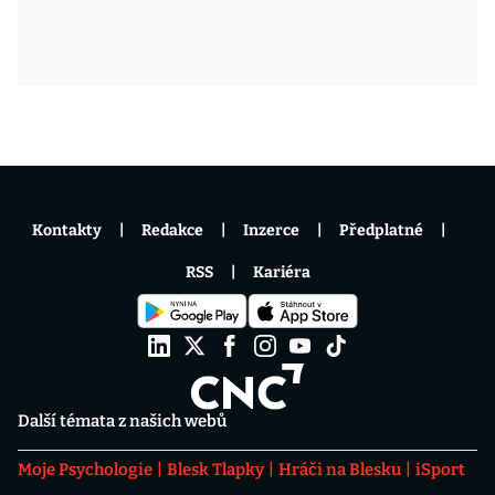
Kontakty
Redakce
Inzerce
Předplatné
RSS
Kariéra
Další témata z našich webů
Moje Psychologie
Blesk Tlapky
Hráči na Blesku
iSport