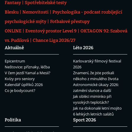
Fantasy
Spotřebitelské testy
Blesku
Nemovitosti
Psychologika - podcast rozbíjející
psychologické mýty
Fotbalové přestupy
ONLINE
Eventový prostor Level 9
OKTAGON 92: Szabová
vs. Pudilová
Chance Liga 2026/27
Aktuálně
Léto 2026
Epicentrum
Karlovarský filmový festival
Neštovice: příznaky, léčba
2026
V čem jezdí Yamal a Mesii?
Znamení, že jste potkali
Kvízy pro seniory
někoho z minulého života
Kalendář úplňků 2026
Astronomické úkazy 2026:
Co je bodycount?
zatmění slunce a další
Jak obléci miminko při
vysokých teplotách?
Jak na dokonalé letní mojito
6 lehkých letních salátů
Politika
Sport 2026