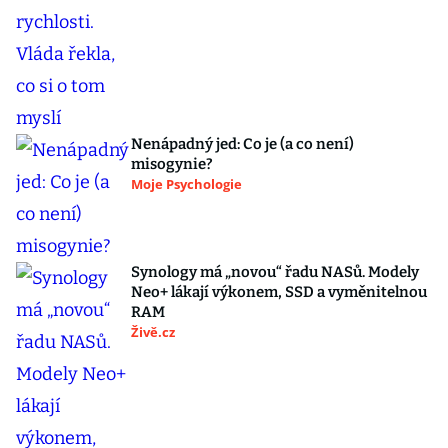
Nenápadný jed: Co je (a co není)
misogynie?
Moje Psychologie
Synology má „novou“ řadu NASů. Modely
Neo+ lákají výkonem, SSD a vyměnitelnou
RAM
Živě.cz