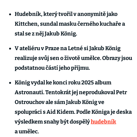
Hudebník, který tvořil v anonymitě jako
Kittchen, sundal masku černého kuchaře a
stal se z něj Jakub König.
V ateliéru v Praze na Letné si Jakub König
realizuje svůj sen o životě umělce. Obrazy jsou
podstatnou částí jeho příjmu.
König vydal ke konci roku 2025 album
Astronauti. Tentokrát jej neprodukoval Petr
Ostrouchov ale sám Jakub König ve
spolupráci s Aid Kidem. Podle Königa je deska
výsledkem snahy být dospělý
hudebník
a umělec.