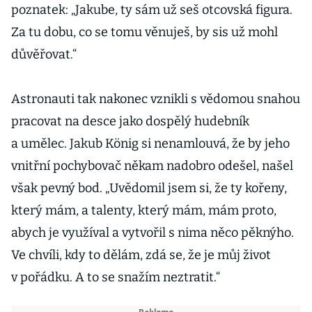
poznatek: „Jakube, ty sám už seš otcovská figura.
Za tu dobu, co se tomu věnuješ, by sis už mohl
důvěřovat.“
Astronauti tak nakonec vznikli s vědomou snahou
pracovat na desce jako dospělý hudebník
a umělec. Jakub König si nenamlouvá, že by jeho
vnitřní pochybovač někam nadobro odešel, našel
však pevný bod. „Uvědomil jsem si, že ty kořeny,
který mám, a talenty, který mám, mám proto,
abych je vy­užíval a vytvořil s nima něco pěknýho.
Ve chvíli, kdy to dělám, zdá se, že je můj život
v pořádku. A to se snažím neztratit.“