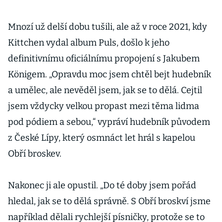
Mnozí už delší dobu tušili, ale až v roce 2021, kdy
Kittchen vydal album Puls, došlo k jeho
definitivnímu oficiálnímu propojení s Jakubem
Königem. „Opravdu moc jsem chtěl bejt hudebník
a umělec, ale nevěděl jsem, jak se to dělá. Cejtil
jsem vždycky velkou propast mezi těma lidma
pod pódiem a sebou,“ vypráví hudebník původem
z České Lípy, který osmnáct let hrál s kapelou
Obří broskev.
Nakonec ji ale opustil. „Do té doby jsem pořád
hledal, jak se to dělá správně. S Obří broskví jsme
například dělali rychlejší písničky, protože se to