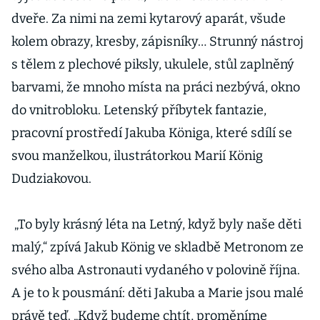
dveře. Za nimi na zemi kytarový aparát, všude
kolem obrazy, kresby, zápisníky… Strunný nástroj
s tělem z plechové piksly, ukulele, stůl zaplněný
barvami, že mnoho místa na práci nezbývá, okno
do vnitrobloku. Letenský příbytek fantazie,
pracovní prostředí Jakuba Königa, které sdílí se
svou manželkou, ilustrátorkou Marií König
Dudziakovou.
„To byly krásný léta na Letný, když byly naše děti
malý,“ zpívá Jakub König ve skladbě Metronom ze
svého alba Astronauti vydaného v polovině října.
A je to k pousmání: děti Jakuba a Marie jsou malé
právě teď. „Když budeme chtít, proměníme