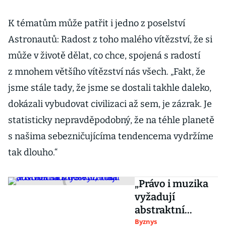
K tématům může patřit i jedno z poselství
Astronautů: Radost z toho malého vítězství, že si
může v životě dělat, co chce, spojená s radostí
z mnohem většího vítězství nás všech. „Fakt, že
jsme stále tady, že jsme se dostali takhle daleko,
dokázali vybudovat civilizaci až sem, je zázrak. Je
statisticky nepravděpodobný, že na téhle planetě
s našima sebezničujícíma tendencema vydržíme
tak dlouho.“
„Právo i muzika
vyžadují
abstraktní
myšlení,“ říká
Byznys