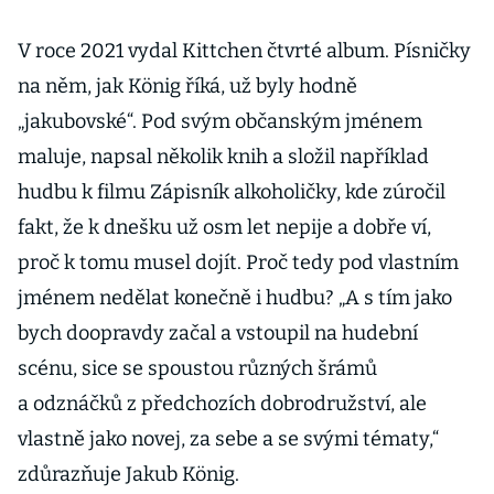
V roce 2021 vydal Kittchen čtvrté album. Písničky
na něm, jak König říká, už byly hodně
„jakubovské“. Pod svým občanským jménem
maluje, napsal několik knih a složil například
hudbu k filmu Zápisník alkoholičky, kde zúročil
fakt, že k dnešku už osm let nepije a dobře ví,
proč k tomu musel dojít. Proč tedy pod vlastním
jménem nedělat konečně i hudbu? „A s tím jako
bych doopravdy začal a vstoupil na hudební
scénu, sice se spoustou různých šrámů
a odznáčků z předchozích dobrodružství, ale
vlastně jako novej, za sebe a se svými tématy,“
zdůrazňuje Jakub König.