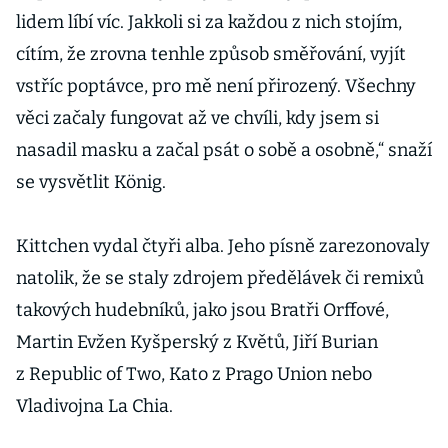
lidem líbí víc. Jakkoli si za každou z nich stojím,
cítím, že zrovna tenhle způsob směřování, vyjít
vstříc poptávce, pro mě není přirozený. Všechny
věci začaly fungovat až ve chvíli, kdy jsem si
nasadil masku a začal psát o sobě a osobně,“ snaží
se vysvětlit König.
Kittchen vydal čtyři alba. Jeho písně zarezonovaly
natolik, že se staly zdrojem předělávek či remixů
takových hudebníků, jako jsou Bratři Orffové,
Martin Evžen Kyšperský z Květů, Jiří Burian
z Republic of Two, Kato z Prago Union nebo
Vladivojna La Chia.