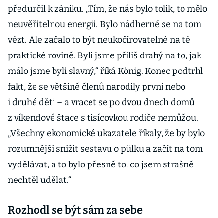
předurčil k zániku. „Tím, že nás bylo tolik, to mělo
neuvěřitelnou energii. Bylo nádherné se na tom
vézt. Ale začalo to být neukočírovatelné na té
praktické rovině. Byli jsme příliš drahý na to, jak
málo jsme byli slavný,“ říká König. Konec podtrhl
fakt, že se většině členů narodily první nebo
i druhé děti – a vracet se po dvou dnech domů
z víkendové štace s tisícovkou rodiče nemůžou.
„Všechny ekonomické ukazatele říkaly, že by bylo
rozumnější snížit sestavu o půlku a začít na tom
vydělávat, a to bylo přesně to, co jsem strašně
nechtěl udělat.“
Rozhodl se být sám za sebe