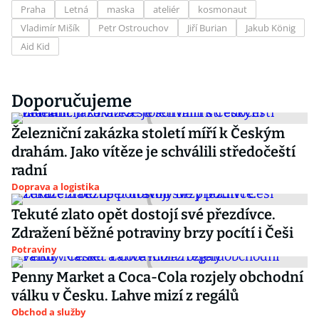
Praha
Letná
maska
ateliér
kosmonaut
Vladimír Mišík
Petr Ostrouchov
Jiří Burian
Jakub König
Aid Kid
Doporučujeme
Železniční zakázka století míří k Českým
drahám. Jako vítěze je schválili středočeští
radní
Doprava a logistika
Tekuté zlato opět dostojí své přezdívce.
Zdražení běžné potraviny brzy pocítí i Češi
Potraviny
Penny Market a Coca-Cola rozjely obchodní
válku v Česku. Lahve mizí z regálů
Obchod a služby