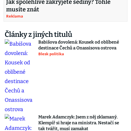
Jak spolehlivě zakryjete šediny? Tohle
musíte znát
Reklama
Články z jiných titulů
Babišova dovolená: Kousek od oblíbené
destinace Čechů a Onassisova ostrova
Blesk politika
Marek Adamczyk: Jsem z něj zklamaný.
Klempíř si hraje na ministra. Nestačí se
tak tvářit, musí zamakat