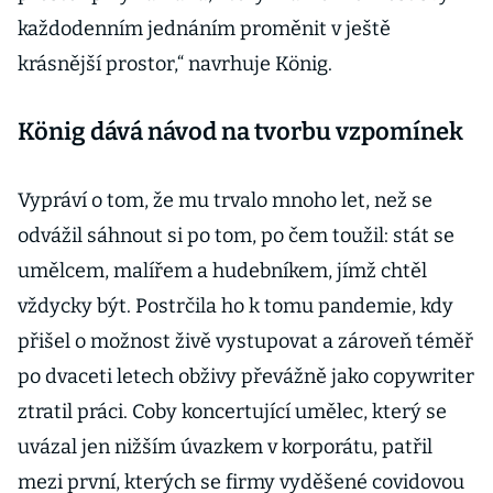
každodenním jednáním proměnit v ještě
krásnější prostor,“ navrhuje König.
König dává návod na tvorbu vzpomínek
Vypráví o tom, že mu trvalo mnoho let, než se
odvážil sáhnout si po tom, po čem toužil: stát se
umělcem, malířem a hudebníkem, jímž chtěl
vždycky být. Postrčila ho k tomu pandemie, kdy
přišel o možnost živě vystupovat a zároveň téměř
po dvaceti letech obživy převážně jako copywriter
ztratil práci. Coby koncertující umělec, který se
uvázal jen nižším úvazkem v korporátu, patřil
mezi první, kterých se firmy vyděšené covidovou