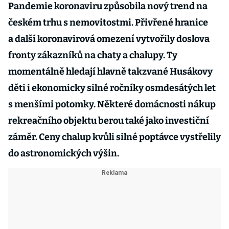
Pandemie koronaviru způsobila nový trend na
českém trhu s nemovitostmi. Přivřené hranice
a další koronavirová omezení vytvořily doslova
fronty zákazníků na chaty a chalupy. Ty
momentálně hledají hlavně takzvané Husákovy
děti i ekonomicky silné ročníky osmdesátých let
s menšími potomky. Některé domácnosti nákup
rekreačního objektu berou také jako investiční
záměr. Ceny chalup kvůli silné poptávce vystřelily
do astronomických výšin.