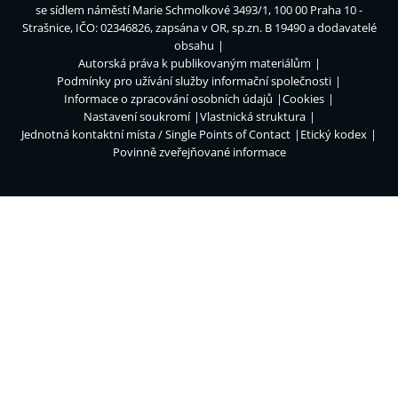
se sídlem náměstí Marie Schmolkové 3493/1, 100 00 Praha 10 -
Strašnice, IČO: 02346826, zapsána v OR, sp.zn. B 19490 a dodavatelé
obsahu
Autorská práva k publikovaným materiálům
Podmínky pro užívání služby informační společnosti
Informace o zpracování osobních údajů
Cookies
Nastavení soukromí
Vlastnická struktura
Jednotná kontaktní místa / Single Points of Contact
Etický kodex
Povinně zveřejňované informace