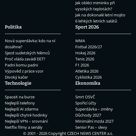
Jak obléci miminko při
vysokých teplotách?
Jak na dokonalé letní mojito
6 lehkých letních salátů
Politika
Sport 2026
Nová superdávka: kdo na ní
MMA
dosáhne?
Fotbal 2026/27
Sjezd sudetských Němců
Hokej 2026
Proč vláda zavádí EET?
Tenis 2026
Padni komu padni
F1 2026
Výpověď z práce vzor
Atletika 2026
Divoký kačer
Cyklistika 2026
Technologie
Ekonomika
SpaceX na burze
Smrt OSVČ
Nejlepší telefony
Spořicí účty
Nejlepší AI zdarma
Superdávka – změny
Nejlepší chytré hodinky
Důchody 2027
Nejlepší VPN – srovnání
Minimální mzda 2027
Netflix filmy a seriály
Senior Pas – slevy
© 2001 - 2026 Copyright
CZECH NEWS CENTER a.s.