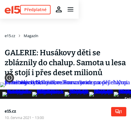
Předplatné
e15.cz
Magazín
GALERIE: Husákovy děti se
zbláznily do chalup. Samota u lesa
už stojí i přes deset milionů
Fot
e15.cz
1
10. června 2021
·
13:00