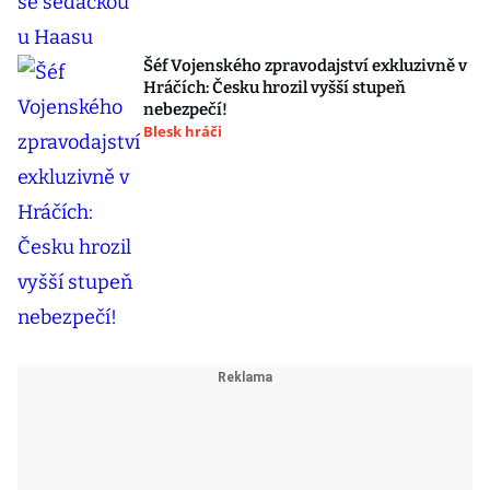
Šéf Vojenského zpravodajství exkluzivně v
Hráčích: Česku hrozil vyšší stupeň
nebezpečí!
Blesk hráči