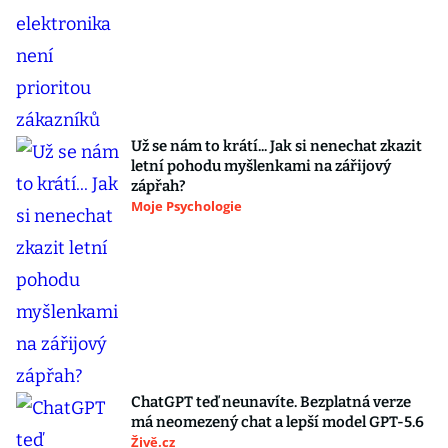
Už se nám to krátí... Jak si nenechat zkazit
letní pohodu myšlenkami na zářijový
zápřah?
Moje Psychologie
ChatGPT teď neunavíte. Bezplatná verze
má neomezený chat a lepší model GPT-5.6
Živě.cz