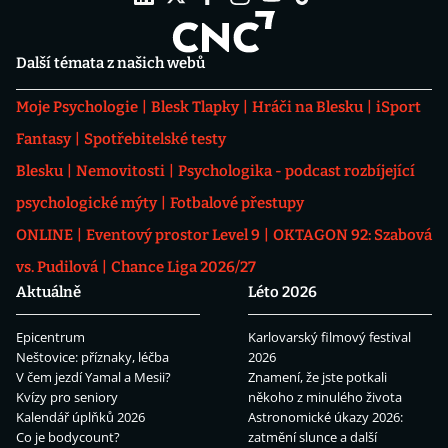
Další témata z našich webů
Moje Psychologie
Blesk Tlapky
Hráči na Blesku
iSport
Fantasy
Spotřebitelské testy
Blesku
Nemovitosti
Psychologika - podcast rozbíjející
psychologické mýty
Fotbalové přestupy
ONLINE
Eventový prostor Level 9
OKTAGON 92: Szabová
vs. Pudilová
Chance Liga 2026/27
Aktuálně
Léto 2026
Epicentrum
Karlovarský filmový festival
Neštovice: příznaky, léčba
2026
V čem jezdí Yamal a Mesii?
Znamení, že jste potkali
Kvízy pro seniory
někoho z minulého života
Kalendář úplňků 2026
Astronomické úkazy 2026:
Co je bodycount?
zatmění slunce a další