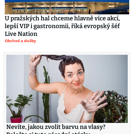
U pražských hal chceme hlavně více akcí,
lepší VIP i gastronomii, říká evropský šéf
Live Nation
Obchod a služby
Nevíte, jakou zvolit barvu na vlasy?