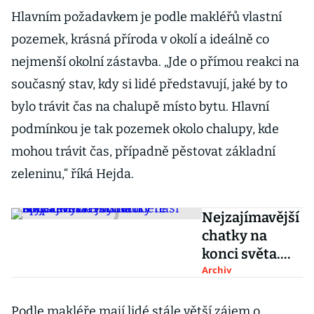
Hlavním požadavkem je podle makléřů vlastní
pozemek, krásná příroda v okolí a ideálně co
nejmenší okolní zástavba. „Jde o přímou reakci na
současný stav, kdy si lidé představují, jaké by to
bylo trávit čas na chalupě místo bytu. Hlavní
podmínkou je tak pozemek okolo chalupy, kde
mohou trávit čas, případně pěstovat základní
zeleninu,“ říká Hejda.
Nejzajímavější
chatky na
konci světa.
Prohlédněte si
Archiv
atypické
stavby na
Podle makléře mají lidé stále větší zájem o