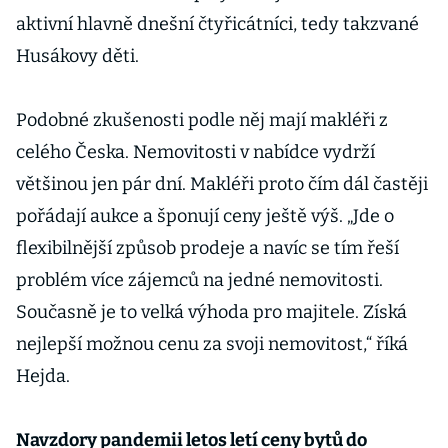
aktivní hlavně dnešní čtyřicátníci, tedy takzvané
Husákovy děti.
Podobné zkušenosti podle něj mají makléři z
celého Česka. Nemovitosti v nabídce vydrží
většinou jen pár dní. Makléři proto čím dál častěji
pořádají aukce a šponují ceny ještě výš. „Jde o
flexibilnější způsob prodeje a navíc se tím řeší
problém více zájemců na jedné nemovitosti.
Současně je to velká výhoda pro majitele. Získá
nejlepší možnou cenu za svoji nemovitost,“ říká
Hejda.
Navzdory pandemii letos letí ceny bytů do