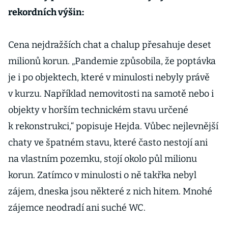
rekordních výšin:
Cena nejdražších chat a chalup přesahuje deset
milionů korun. „Pandemie způsobila, že poptávka
je i po objektech, které v minulosti nebyly právě
v kurzu. Například nemovitosti na samotě nebo i
objekty v horším technickém stavu určené
k rekonstrukci,“ popisuje Hejda. Vůbec nejlevnější
chaty ve špatném stavu, které často nestojí ani
na vlastním pozemku, stojí okolo půl milionu
korun. Zatímco v minulosti o ně takřka nebyl
zájem, dneska jsou některé z nich hitem. Mnohé
zájemce neodradí ani suché WC.